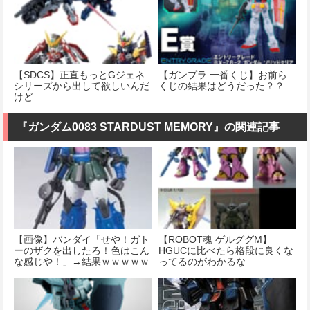
【SDCS】正直もっとGジェネ
【ガンプラ 一番くじ】お前ら
シリーズから出して欲しいんだ
くじの結果はどうだった？？
けど…
『ガンダム0083 STARDUST MEMORY』の関連記事
【画像】バンダイ「せや！ガト
【ROBOT魂 ゲルググM】
ーのザクを出したろ！色はこん
HGUCに比べたら格段に良くな
な感じや！」→結果ｗｗｗｗｗ
ってるのがわかるな
ｗｗ