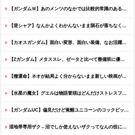
【ガンダムＷ】あのメンツのなかでは比較的常識のあるほうなのがデュオだよね
【逆シャア】なんかよくわかんないまま隕石が落ちなくていい感じに終わった作品ｗｗｗｗｗｗ
【カオスガンダム】面白い変形、面白い装備、なお活躍…
【Zガンダム】メタススレ、ゼータと比べて整備班に優しそう
【種運命】ネオが結局よく分からないまま新しい映画が終わった後ももやもやしてる
【水星の魔女】グエルは物語冒頭はどんだけストレスフルだったんだよ…ってなる
【ガンダムUC】偏見だけど覚醒ユニコーンのコックピットってエアコンの効きが強そうでいいよね
湿地帯専用ザク←沼でしか使えないザクってなんの役に立つ設定なんだ？