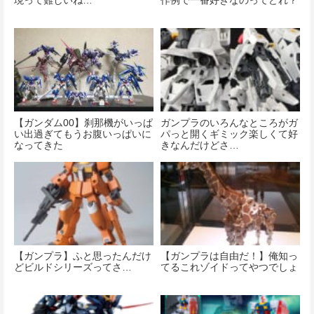
現って難しいね…
作例で一番好きなのってどれ？
【ガンダム00】刹那機がいっぱ
ガンプラのいろんなところがガ
い出過ぎてもうお腹いっぱいに
パっと開くギミック楽しくて好
なってきた
きなんだけどさ…
【ガンプラ】ふと思ったんだけ
【ガンプラは自由だ！】俺知っ
どビルドシリーズってさ…
てるこれゾイドってやつでしょ