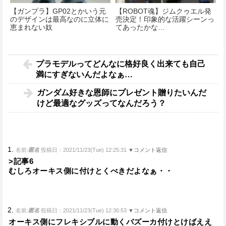
【ガンプラ】GP02とかいう元
【ROBOT魂】ジムクゥエル発
のデザインは最高なのに立体に
売決定！印象的な活躍シーンっ
恵まれない奴
てあったかな…
プラモデルってどんなに格好良く出来ても自己
満にすぎないんだよなぁ…
ガンダム好きな恩師にプレゼント贈りたいんだ
けど最適なグッズってなんだろう？
1.
名前:
匿名
投稿日：2021/11/23(Tue) 12:25:31
▼コメント返信
>記事6
むしろオーキス側に付けとくべきだよなぁ・・
2.
名前:
匿名
投稿日：2021/11/23(Tue) 12:36:53
▼コメント返信
オーキス側にフレキシブルに動くバズーカ付けとけばええ