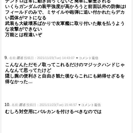
デンドロは常に動き回ってないと簡単に撃墜される
いくらガンダムの装甲強度が高かろうと前面以外の防御はI
フィールドのみで、ミサイルや砲弾に追い付かれたらデカ
い図体がマトになる
武装も大破壊系ばかりで友軍艦に取り付いた敵を払うよう
な攻撃ができない
万能とは程遠いぞ
9.
名前:
匿名
投稿日：2021/11/23(Tue) 14:43:07
▼コメント返信
こんなんただモノ取ってこれるだけのマジックハンドじゃ
んなんて思ってたけど
隠し腕の便利さと自由さ観た後ならこれにも納得せざるを
得なかった…
10.
名前:
匿名
投稿日：2021/11/23(Tue) 15:46:57
▼コメント返信
むしろ対空用にバルカンを付けるべきなのでは