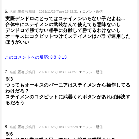
6.
名前:
匿名
投稿日：2021/11/23(Tue) 13:32:31
▼コメント返信
実際デンドロにとってはステイメンいらない子だよね…
合体中にステイメンの武装なんて使えても意味ないし
デンドロで勝てない相手に分離して勝てるわけないし
オーキスにコクピットつけてステイメンはバラで運用した
ほうがいい
このコメントへの反応:※8
※13
7.
名前:
匿名
投稿日：2021/11/23(Tue) 13:47:51
▼コメント返信
※3
つってもオーキスのバーニアはステイメンから操作してる
わけだろ？
ステイメンのコクピットに武器くれボタンがあれば解決す
るだろう
8.
名前:
匿名
投稿日：2021/11/23(Tue) 13:59:29
▼コメント返信
※6