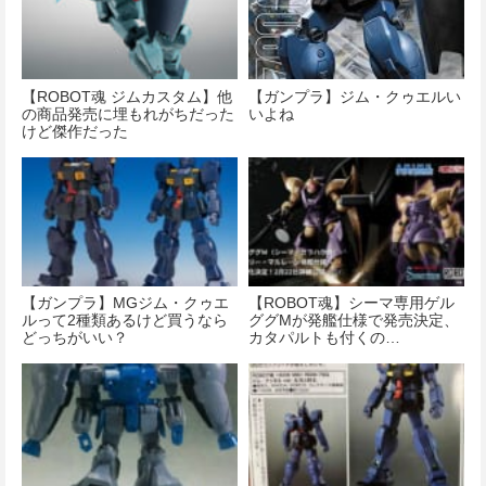
【ROBOT魂 ジムカスタム】他
【ガンプラ】ジム・クゥエルい
の商品発売に埋もれがちだった
いよね
けど傑作だった
【ガンプラ】MGジム・クゥエ
【ROBOT魂】シーマ専用ゲル
ルって2種類あるけど買うなら
ググMが発艦仕様で発売決定、
どっちがいい？
カタパルトも付くの…