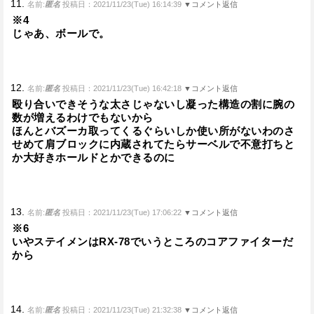
11.
名前:
匿名
投稿日：2021/11/23(Tue) 16:14:39
▼コメント返信
※4
じゃあ、ボールで。
12.
名前:
匿名
投稿日：2021/11/23(Tue) 16:42:18
▼コメント返信
殴り合いできそうな太さじゃないし凝った構造の割に腕の
数が増えるわけでもないから
ほんとバズーカ取ってくるぐらいしか使い所がないわのさ
せめて肩ブロックに内蔵されてたらサーベルで不意打ちと
か大好きホールドとかできるのに
13.
名前:
匿名
投稿日：2021/11/23(Tue) 17:06:22
▼コメント返信
※6
いやステイメンはRX-78でいうところのコアファイターだ
から
14.
名前:
匿名
投稿日：2021/11/23(Tue) 21:32:38
▼コメント返信