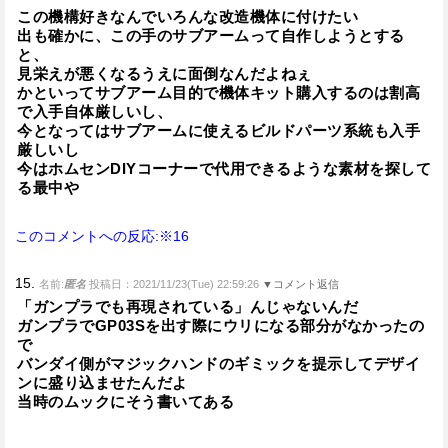
この機構好きなんでいろんな改造機体に付けたい
出も確かに、この手のサブアームって自作しようとする
と、
見栄えが悪くなるうえに面倒なんだよねぇ
かといってサブアーム目的で機体キット購入するのは割高
で入手自体厳しいし、
今となってはサブアームに使えるビルドパーツ系統も入手
厳しいし
今はホムセンDIYコーナーで代用できるような素材を探して
る最中や
このコメントへの反応:※16
15.
名前:
匿名
投稿日：2021/11/23(Tue) 22:59:26
▼コメント返信
「ガンプラでも再現されている」んじゃないんだ
ガンプラでGP03Sを出す際にウリになる部分がなかったの
で
バンダイ側がマジックハンドのギミックを提示してデザイ
ンに盛り込ませたんだよ
当時のムックにそう書いてある