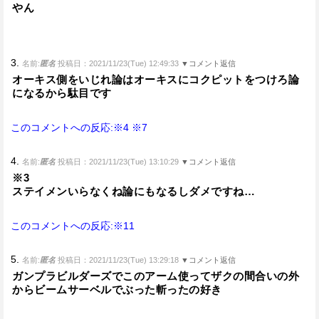
やん
3.
名前:
匿名
投稿日：2021/11/23(Tue) 12:49:33
▼コメント返信
オーキス側をいじれ論はオーキスにコクピットをつけろ論
になるから駄目です
このコメントへの反応:※4
※7
4.
名前:
匿名
投稿日：2021/11/23(Tue) 13:10:29
▼コメント返信
※3
ステイメンいらなくね論にもなるしダメですね…
このコメントへの反応:※11
5.
名前:
匿名
投稿日：2021/11/23(Tue) 13:29:18
▼コメント返信
ガンプラビルダーズでこのアーム使ってザクの間合いの外
からビームサーベルでぶった斬ったの好き