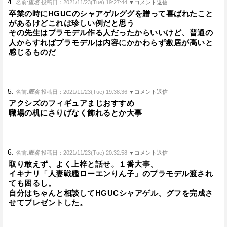
4.
名前:
匿名
投稿日：2021/11/23(Tue) 19:27:44
▼コメント返信
卒業の時にHGUCのシャアゲルググを贈って喜ばれたこと
があるけどこれは珍しい例だと思う
その先生はプラモデル作る人だったからいいけど、普通の
人からすればプラモデルは内容にかかわらず敷居が高いと
感じるものだ
5.
名前:
匿名
投稿日：2021/11/23(Tue) 19:38:36
▼コメント返信
アクシズのフィギュアまじおすすめ
職場の机にさりげなく飾れるとか大事
6.
名前:
匿名
投稿日：2021/11/23(Tue) 20:32:58
▼コメント返信
取り敢えず、よく上梓と話せ。１番大事、
イキナリ「人妻戦艦ローエンりん子」のプラモデル渡され
ても困るし。
自分はちゃんと相談してHGUCシャアゲル、グフを完成さ
せてプレゼントした。