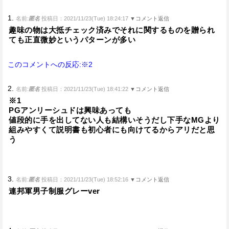
1.
名前:
匿名
投稿日：2021/11/23(Tue) 18:24:17
▼コメント返信
趣味の物は大抵チェック済みでそれに関するものを贈られ
ても正直微妙というパターンが多い
このコメントへの反応:※2
2.
名前:
匿名
投稿日：2021/11/23(Tue) 18:41:22
▼コメント返信
※1
PGアンリーシュドは興味あっても
値段的に手を出してない人も結構いそうだし下手なMGより
組みやすくて説明書も初心者にも向けてるからアリだと思
う
3.
名前:
匿名
投稿日：2021/11/23(Tue) 18:52:16
▼コメント返信
連邦軍男子制服グレーver