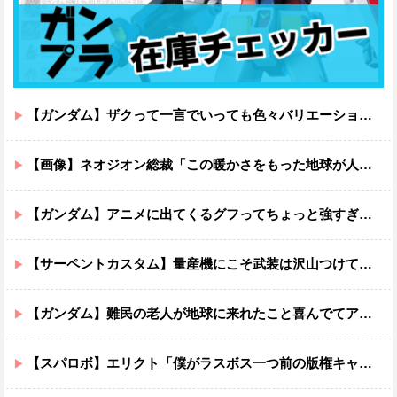
【ガンダム】ザクって一言でいっても色々バリエーションがあるよね
【画像】ネオジオン総裁「この暖かさをもった地球が人間さえ破壊するんだ（汗だく）」
【ガンダム】アニメに出てくるグフってちょっと強すぎじゃない？
【サーペントカスタム】量産機にこそ武装は沢山つけてほしいよね
【ガンダム】難民の老人が地球に来れたこと喜んでてアレ？連邦もやってることヤバくない？ってなる
【スパロボ】エリクト「僕がラスボス一つ前の版権キャラ最後の敵ってちょっと荷が重すぎない？」