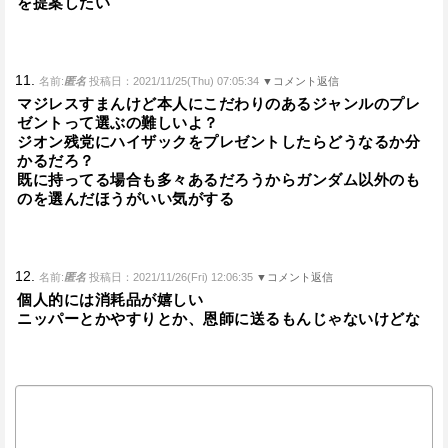
を提案したい
11.
名前:
匿名
投稿日：2021/11/25(Thu) 07:05:34
▼コメント返信
マジレスすまんけど本人にこだわりのあるジャンルのプレ
ゼントって選ぶの難しいよ？
ジオン残党にハイザックをプレゼントしたらどうなるか分
かるだろ？
既に持ってる場合も多々あるだろうからガンダム以外のも
のを選んだほうがいい気がする
12.
名前:
匿名
投稿日：2021/11/26(Fri) 12:06:35
▼コメント返信
個人的には消耗品が嬉しい
ニッパーとかやすりとか、恩師に送るもんじゃないけどな