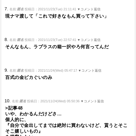
7.
名前:
匿名
投稿日：2021/11/23(Tue) 21:11:41
▼コメント返信
現ナマ渡して「これで好きなもん買って下さい」
8.
名前:
匿名
投稿日：2021/11/23(Tue) 22:57:41
▼コメント返信
そんなもん、ラプラスの箱一択やろ何言ってんだ
9.
名前:
匿名
投稿日：2021/11/24(Wed) 05:47:17
▼コメント返信
百式の金ピカぐいのみ
10.
名前:
匿名
投稿日：2021/11/24(Wed) 05:50:36
▼コメント返信
>記事48
いや、わかるんだけどさ…
個人的に、
『自分で金出してまでは絶対に買わないけど、貰うとそこ
そこ嬉しいもの』