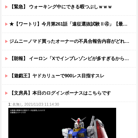
【緊急】 ウォーキング中にできる暇つぶしｗｗｗ
★【ワートリ】今月第261話「遠征選抜試験Ⅱ④」【最新話コメント用】
ジムニーノマド買ったオーナーの不具合報告内容がどれも独特すぎる模様…
【朗報】 イーロン「Xでインプレゾンビが多すぎるから収益分配プログラムやめるわ」
【遊戯王】ヤドカリューで900レス目指すスレ
【文房具】本日のログインボーナスはこちらです
1:
名無し 2021/11/23 11:14:30