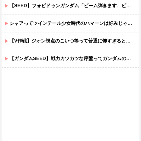
【SEED】フォビドゥンガンダム「ビーム弾きます、ビーム曲げられます、空飛びます」←二世代目でこれ出来るのおかしいだろ
シャアってツインテール少女時代のハマーンは好みじゃなかったの？
【V作戦】ジオン視点のこいつ等って普通に怖すぎると思う…
【ガンダムSEED】戦力カツカツな序盤ってガンダムの中だと割と珍しい気がする