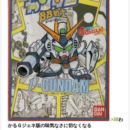
>38
わ
かる
Ｇジェネ版の味気なさに切なくなる