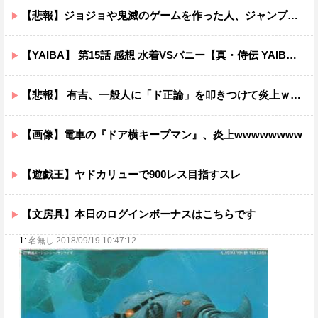
【悲報】ジョジョや鬼滅のゲームを作った人、ジャンプ垢にブロックされてお気持ち表明
【YAIBA】 第15話 感想 水着VSバニー【真・侍伝 YAIBA】
【悲報】 有吉、一般人に「ド正論」を叩きつけて炎上ｗｗｗｗｗｗｗｗ
【画像】電車の『ドア横キープマン』、炎上wwwwwwww
【遊戯王】ヤドカリューで900レス目指すスレ
【文房具】本日のログインボーナスはこちらです
1:
名無し 2018/09/19 10:47:12