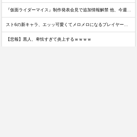
『仮面ライダーマイス』制作発表会見で追加情報解禁 他、今週の備忘録（2026/7/31～2026/8/6）
スト6の新キャラ、エッッ可愛くてメロメロになるプレイヤーが続出ｗｗ
【悲報】黒人、卑怯すぎて炎上するｗｗｗｗ