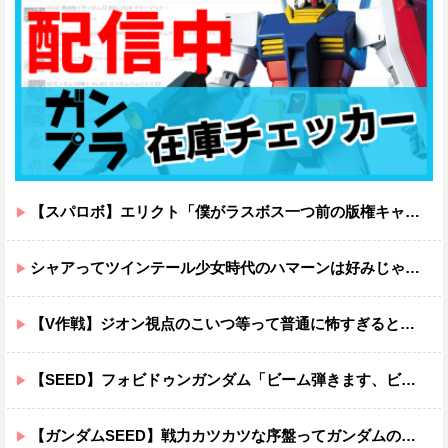
【スパロボ】エリクト「僕がラスボス一つ前の版権キャラ最後の敵ってちょっと荷が重すぎない？」
シャアってツインテール少女時代のハマーンは好みじゃなかったの？
【V作戦】ジオン視点のこいつ等って普通に怖すぎると思う…
【SEED】フォビドゥンガンダム「ビーム弾きます、ビーム曲げられます、空飛びます」←二世代目でこれ出来るのおかしいだろ
【ガンダムSEED】戦力カツカツな序盤ってガンダムの中だと割と珍しい気がする