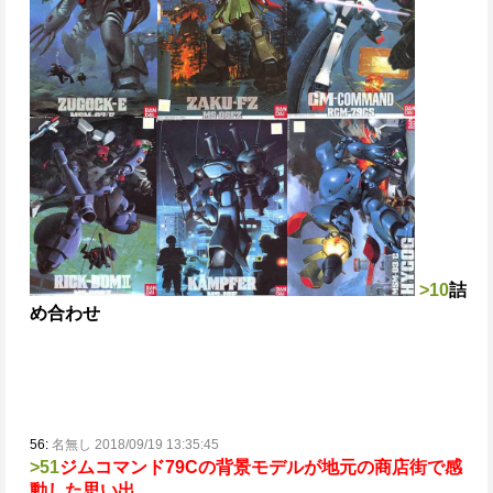
>10
詰
め合わせ
56:
名無し 2018/09/19 13:35:45
>51
ジムコマンド79Cの背景モデルが地元の商店街で感
動した思い出