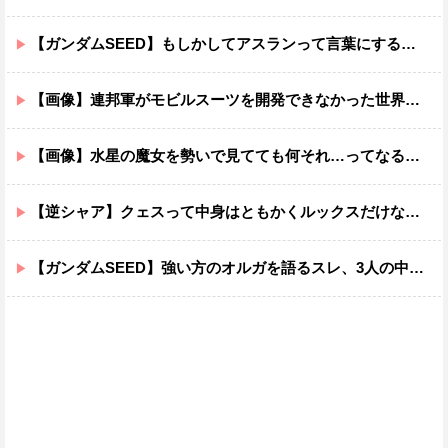
【ガンダムSEED】もしかしてアスランって言葉にするのが下手なだけでめっちゃいい人なのでは？
【画像】連邦軍がモビルスーツを開発できなかった世界線のガンダムｗｗｗｗｗｗｗ
【画像】水星の魔女を勢いで見てても何それ…ってなる部分ｗｗｗｗｗｗｗｗ
【逆シャア】クェスって中身はともかくルックスだけなら最高だな
【ガンダムSEED】強い方のオルガを語るスレ、3人の中でも強化は一番されてない方