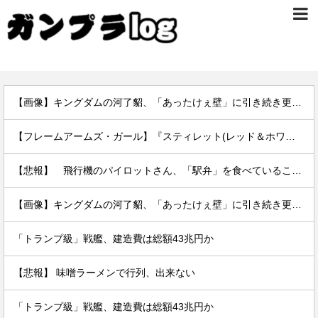
【画像】キングダムの河了貂、「あったけぇ壁」に引き続き更に味方をぶっ殺す作戦を実行する
【フレームアームズ・ガール】『スティレット(レッド＆ホワイトカラー)』のデコマスが公開されました！
【悲報】 飛行機のパイロットさん、「駅弁」を食べていることがバレる……
【画像】キングダムの河了貂、「あったけぇ壁」に引き続き更に味方をぶっ殺す作戦を実行する
「トランプ級」戦艦、建造費は総額43兆円か
【悲報】 味噌ラーメンで行列、出来ない
「トランプ級」戦艦、建造費は総額43兆円か