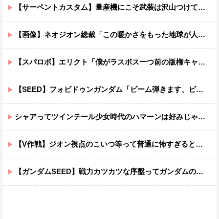
【サーペントカスタム】量産機にこそ武装は沢山つけてほしいよね
【画像】ネオジオン総裁「この暖かさをもった地球が人間さえ破壊するんだ（汗だく）」
【スパロボ】エリクト「僕がラスボス一つ前の版権キャラ最後の敵ってちょっと荷が重すぎない？」
【SEED】フォビドゥンガンダム「ビーム弾きます、ビーム曲げられます、空飛びます」←二世代目でこれ出来るのおかしいだろ
シャアってツインテール少女時代のハマーンは好みじゃなかったの？
【V作戦】ジオン視点のこいつ等って普通に怖すぎると思う…
【ガンダムSEED】戦力カツカツな序盤ってガンダムの中だと割と珍しい気がする