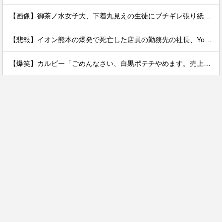
【画像】御茶ノ水女子大、下着丸見えの生徒にブチギレ張り紙ｗｗｗｗ
【悲報】イオン熊本の爆発で死亡した店員の勤務先の社長、YouTuberヒカルだった。何で避難させてないんだよ……
【爆笑】カルビー「ごめんなさい、白黒ポテチやめます。売上ガタ落ちしました…」