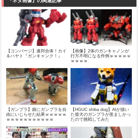
『ネタ画像』の関連記事
【コンバージ】連邦合体！カイ
【画像】2体のガンキャノンが
＆ハヤト『ガンキャンク！』
行方不明になる作例ｗｗｗｗｗ
ｗｗｗｗ
【ガンプラ】娘にガンプラを自
【HGUC shiba dog】AIが描い
由にいじらせた結果ｗｗｗｗｗ
た柴犬のガンプラが羨ましかっ
ｗｗｗｗｗｗｗｗｗｗｗ
たので挑戦してみた