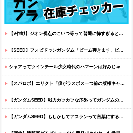
【V作戦】ジオン視点のこいつ等って普通に怖すぎると思う…
【SEED】フォビドゥンガンダム「ビーム弾きます、ビーム曲げられます、空飛びます」←二世代目でこれ出来るのおかしいだろ
シャアってツインテール少女時代のハマーンは好みじゃなかったの？
【スパロボ】エリクト「僕がラスボス一つ前の版権キャラ最後の敵ってちょっと荷が重すぎない？」
【ガンダムSEED】戦力カツカツな序盤ってガンダムの中だと割と珍しい気がする
【ガンダムSEED】もしかしてアスランって言葉にするのが下手なだけでめっちゃいい人なのでは？