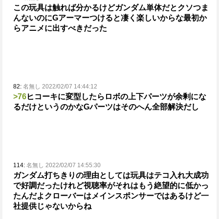
この玩具は触れば分かるけどガンダム単体だとクソつま
んないのにGアーマーつけると凄く楽しいからな
最初か
らアニメに出すべきだった
82:
名無し 2022/02/07 14:44:12
>76
ヒコーキに変型したらロボの上下パーツが余剰にな
るだけというのかな
Gパーツはそのへん全部解決だし
114:
名無し 2022/02/07 14:55:30
ガンダム打ちきりの理由としては玩具はテコ入れ大成功
で好調だったけれど
視聴率がそれはもう絶望的に低かっ
たんだよ
クローバーはメインスポンサーではあるけど一
社提供じゃないからね