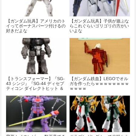
【ガンダム玩具】アメリカのト
【ガンダム玩具】子供が遊ぶな
イってボーナスパーツ付けるの
らこれぐらいゴリゴリの方がい
好きだよな
いよな
【トランスフォーマー】『SG-
【ガンダム鉄血】LEGOでオル
43 シンジ』『SG-44 ディセプ
ガを作ったらｗｗｗｗｗｗｗｗ
ティコン ダイレクトヒット ＆
ｗｗｗｗ
ディセプティコン パワーパン
チ』『SG-45 クロスヘアー
ズ』『SG-46 エイプフェイ
ス』が予約開始！