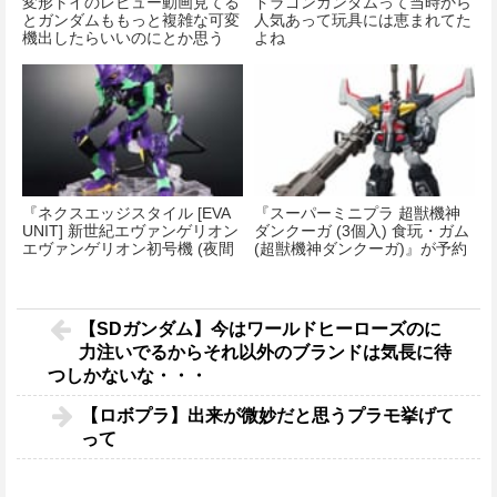
変形トイのレビュー動画見てる
ドラゴンガンダムって当時から
とガンダムももっと複雑な可変
人気あって玩具には恵まれてた
機出したらいいのにとか思う
よね
『ネクスエッジスタイル [EVA
『スーパーミニプラ 超獣機神
UNIT] 新世紀エヴァンゲリオン
ダンクーガ (3個入) 食玩・ガム
エヴァンゲリオン初号機 (夜間
(超獣機神ダンクーガ)』が予約
戦闘仕様) 』が予約開始！
開始！
【SDガンダム】今はワールドヒーローズのに
力注いでるからそれ以外のブランドは気長に待
つしかないな・・・
【ロボプラ】出来が微妙だと思うプラモ挙げて
って