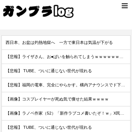
西日本、お盆は灼熱地獄へ 一方で東日本は気温が下がる
【悲報】ライザさん、お●ぱいを触られてしまうｗｗｗｗｗｗｗｗ
【悲報】 TUBE、ついに通じない世代が現れる
【悲報】福岡の電車、完全にやらかす。構内アナウンスでド下ネタを連発するｗｗｗｗｗ
【画像】コスプレイヤーが死ぬ気で痩せた結果ｗｗｗｗ
【画像】ラノベ作家（52）「新作ラブコメ書いたぞ！ｗ」X民「いい歳こいてラブコメ（笑）恥ずかしくないの？」←やめたれｗと話題に
【悲報】 TUBE、ついに通じない世代が現れる