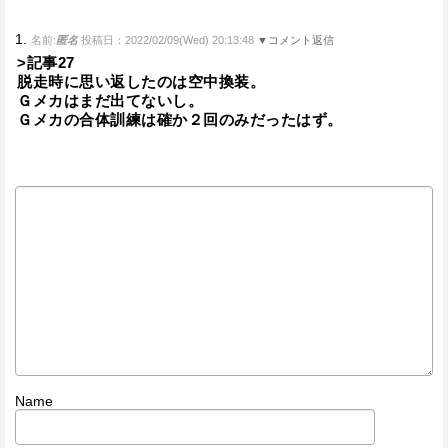
1.
名前:
匿名
投稿日：2022/02/09(Wed) 20:13:48
▼コメント返信
>記事27
脱走時に思い返したのは空中換装。
Ｇメカはまだ出てないし。
Ｇメカの合体訓練は確か２回のみだったはず。
Name