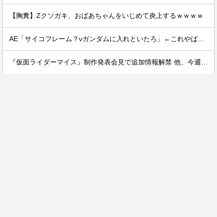
【胸糞】Zクソガキ、おばあちゃんをいじめて炎上するｗｗｗｗ
AE「サイコフレーム？νガンダムに入れといたろ」←これやばいだろ
『仮面ライダーマイス』制作発表会見で追加情報解禁 他、今週の備忘録（2026/7/31～2026/8/6）