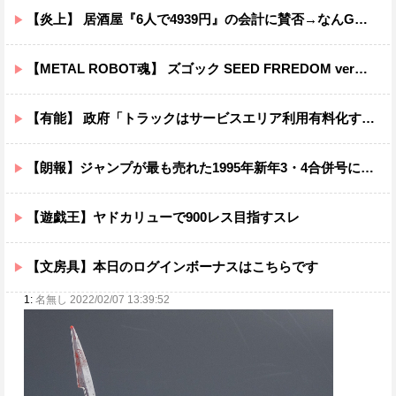
【炎上】 居酒屋『6人で4939円』の会計に賛否→なんG民の投票結果が笑えるｗｗｗ
【METAL ROBOT魂】 ズゴック SEED FRREDOM ver明日予約開始！！キャバリアーとあわせて４万か…
【有能】 政府「トラックはサービスエリア利用有料化すればサボらず走るし流問題解決じゃね？」
【朗報】ジャンプが最も売れた1995年新年3・4合併号に載ってる作品がこちらｗｗｗｗ
【遊戯王】ヤドカリューで900レス目指すスレ
【文房具】本日のログインボーナスはこちらです
1:
名無し 2022/02/07 13:39:52