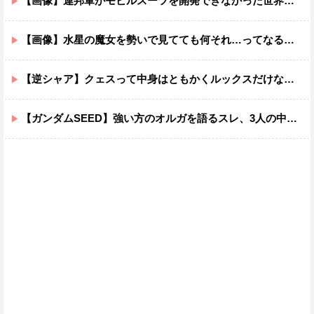
【画像】連邦軍がモビルスーツを開発できなかった世界線のガンダムｗｗｗｗｗｗｗ
【画像】水星の魔女を勢いで見てても何それ…ってなる部分ｗｗｗｗｗｗｗｗ
【逆シャア】クェスって中身はともかくルックスだけなら最高だな
【ガンダムSEED】強い方のオルガを語るスレ、3人の中でも強化は一番されてない方