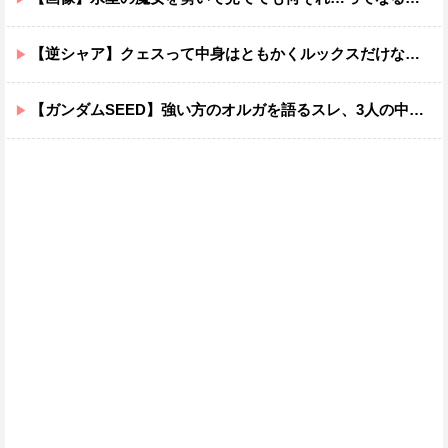
【逆シャア】クェスって中身はともかくルックスだけなら最高だな
【ガンダムSEED】強い方のオルガを語るスレ、3人の中でも強化は一番されてない方