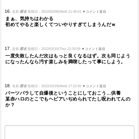
16.
名前:
匿名
投稿日：2022/02/09(Wed) 21:46:01
▼コメント返信
まぁ、気持ちはわかる
初めてやると楽しくてついやりすぎてしまうんだｗ
17.
名前:
匿名
投稿日：2022/02/10(Thu) 22:30:59
▼コメント返信
一度失敗したんだ次はもっと良くなるはず。次も同じよう
になったんなら汚す楽しみを満喫したって事にしよう。
18.
名前:
匿名
投稿日：2022/10/19(Wed) 17:22:50
▼コメント返信
パーツバラして自爆後ということにしておこう…供養
某赤ハロのとこでもヘビアいぢめられてたし呪われてんの
か？