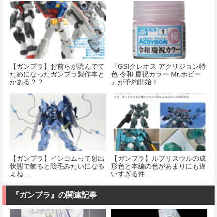
【ガンプラ】お前らが読んでて
『GSIクレオス アクリジョン特
ためになったガンプラ製作本と
色 令和 慶祝カラー Mr.ホビー
かある？？
』が予約開始！
【ガンプラ】インコムって射出
【ガンプラ】ルブリスウルの成
状態で飾ると陰毛みたいになる
形色と本編の色があまりにも違
よね…
いすぎる件…
『ガンプラ』の関連記事