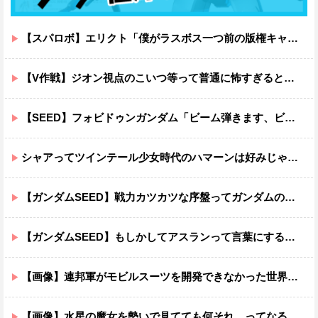
【スパロボ】エリクト「僕がラスボス一つ前の版権キャラ最後の敵ってちょっと荷が重すぎない？」
【V作戦】ジオン視点のこいつ等って普通に怖すぎると思う…
【SEED】フォビドゥンガンダム「ビーム弾きます、ビーム曲げられます、空飛びます」←二世代目でこれ出来るのおかしいだろ
シャアってツインテール少女時代のハマーンは好みじゃなかったの？
【ガンダムSEED】戦力カツカツな序盤ってガンダムの中だと割と珍しい気がする
【ガンダムSEED】もしかしてアスランって言葉にするのが下手なだけでめっちゃいい人なのでは？
【画像】連邦軍がモビルスーツを開発できなかった世界線のガンダムｗｗｗｗｗｗｗ
【画像】水星の魔女を勢いで見てても何それ…ってなる部分ｗｗｗｗｗｗｗｗ