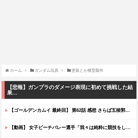
ホーム
ガンダム玩具
塗装とか模型製作
【悲報】ガンプラのダメージ表現に初めて挑戦した結
果…
【ゴールデンカムイ 最終回】 第62話 感想 さらば五稜郭！戦いの舞台は暴走列車へ【最終章（5期）】
【動画】 女子ビーチバレー選手「我々は純粋に競技をしてるので性的な目で見ないでください！！」