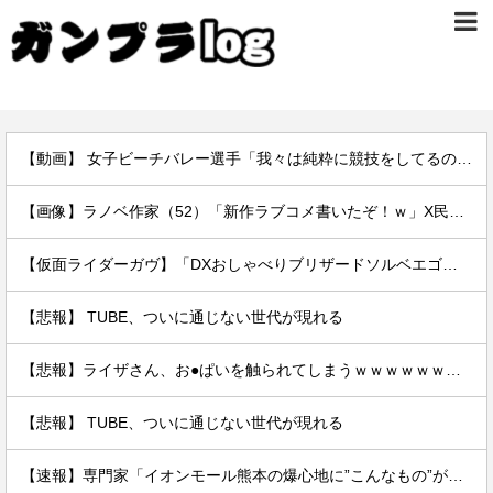
【動画】 女子ビーチバレー選手「我々は純粋に競技をしてるので性的な目で見ないでください！！」
【画像】ラノベ作家（52）「新作ラブコメ書いたぞ！ｗ」X民「いい歳こいてラブコメ（笑）恥ずかしくないの？」←やめたれｗと話題に
【仮面ライダーガヴ】「DXおしゃべりブリザードソルベエゴチゾウ」【16時予約開始】
【悲報】 TUBE、ついに通じない世代が現れる
【悲報】ライザさん、お●ぱいを触られてしまうｗｗｗｗｗｗｗｗ
【悲報】 TUBE、ついに通じない世代が現れる
【速報】専門家「イオンモール熊本の爆心地に”こんなもの”があったんだけど…」