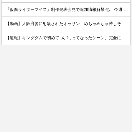
『仮面ライダーマイス』制作発表会見で追加情報解禁 他、今週の備忘録（2026/7/31～2026/8/6）
【動画】大阪府警に射殺されたオッサン、めちゃめちゃ苦しそうに死ぬ
【速報】キングダムで初めて｢ん？｣ってなったシーン、完全に一致してしまうｗｗｗｗｗｗｗｗｗｗｗｗｗ