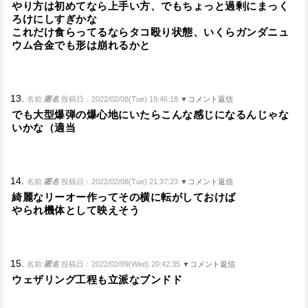
やり方は初めてなら上手い方、でもちょっと過剰にまっく
ろけにしすぎかな
これだけ食らってるならタコ殴り状態、いくらガンダニュ
ウム合金でも形は崩れるかと
13.
名前:
匿名
投稿日：2022/02/08(Tue) 19:46:18
▼コメント返信
でも大型爆弾の爆心地にいたらこんな感じになるんじゃな
いかな（適当
14.
名前:
匿名
投稿日：2022/02/08(Tue) 21:37:23
▼コメント返信
綺麗なリーオー作ってその横に転がしておけば
やられ機体として映えそう
15.
名前:
匿名
投稿日：2022/02/09(Wed) 20:42:35
▼コメント返信
ウェザリング工程も立派なブンドド