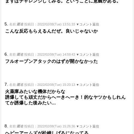
まずはチャレンジしてみる。ということに意義がある。
5.
名前:
匿名
投稿日：2022/02/08(Tue) 13:51:33
▼コメント返信
こんな反応もらえるんだぜ。良いじゃないか
6.
名前:
匿名
投稿日：2022/02/08(Tue) 14:59:43
▼コメント返信
フルオープンアタックのはずが開かなかった
7.
名前:
匿名
投稿日：2022/02/08(Tue) 15:20:13
▼コメント返信
火薬庫みたいな機体だからな
誘爆しても頑丈だからへーきへーき！的なヤツかもしれん
てか誘爆した後みたい…
8.
名前:
匿名
投稿日：2022/02/08(Tue) 15:26:36
▼コメント返信
ヘビーアームズが松崎しげるになってる