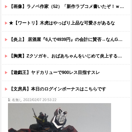
【画像】ラノベ作家（52）「新作ラブコメ書いたぞ！ｗ」X民「いい歳こいてラブコメ（笑）恥ずかしくないの？」←やめたれｗと話題に
★【ワートリ】木虎はやっぱり上品な可愛さがあるな
【炎上】 居酒屋『6人で4939円』の会計に賛否→なんG民の投票結果が笑えるｗｗｗ
【胸糞】Zクソガキ、おばあちゃんをいじめて炎上するｗｗｗｗ
【遊戯王】ヤドカリューで900レス目指すスレ
【文房具】本日のログインボーナスはこちらです
1:
名無し 2022/02/07 20:53:22