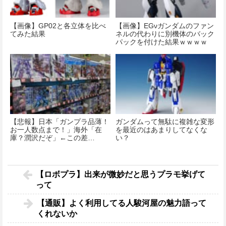
【画像】GP02と各立体を比べ
【画像】EGνガンダムのファン
てみた結果
ネルの代わりに別機体のバック
パックを付けた結果ｗｗｗｗ
【悲報】日本「ガンプラ品薄！
ガンダムって無駄に複雑な変形
お一人数点まで！」海外「在
を最近のはあまりしてなくな
庫？潤沢だぞ」←この差…
い？
【ロボプラ】出来が微妙だと思うプラモ挙げて
って
【通販】よく利用してる人駿河屋の魅力語って
くれないか