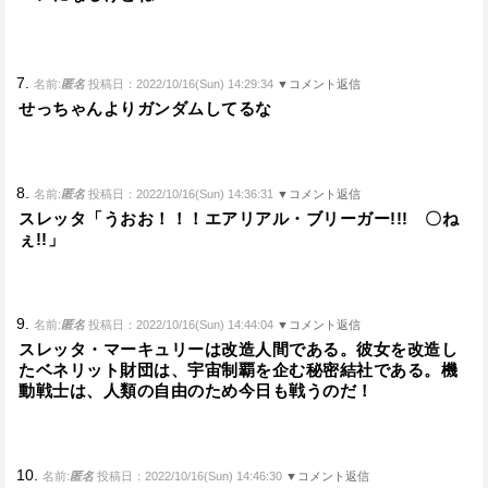
7.
名前:
匿名
投稿日：2022/10/16(Sun) 14:29:34
▼コメント返信
せっちゃんよりガンダムしてるな
8.
名前:
匿名
投稿日：2022/10/16(Sun) 14:36:31
▼コメント返信
スレッタ「うおお！！！エアリアル・ブリーガー!!! 〇ね
ぇ!!」
9.
名前:
匿名
投稿日：2022/10/16(Sun) 14:44:04
▼コメント返信
スレッタ・マーキュリーは改造人間である。彼女を改造し
たベネリット財団は、宇宙制覇を企む秘密結社である。機
動戦士は、人類の自由のため今日も戦うのだ！
10.
名前:
匿名
投稿日：2022/10/16(Sun) 14:46:30
▼コメント返信