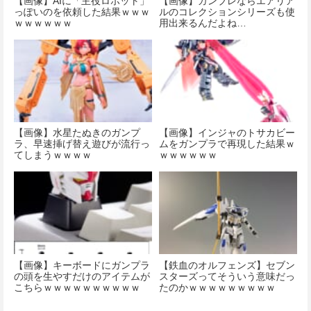
【画像】AIに「主役ロボット」
【画像】ガンブレならエアリア
っぽいのを依頼した結果ｗｗｗ
ルのコレクションシリーズも使
ｗｗｗｗｗｗ
用出来るんだよね…
【画像】水星たぬきのガンプ
【画像】インジャのトサカビー
ラ、早速挿げ替え遊びが流行っ
ムをガンプラで再現した結果ｗ
てしまうｗｗｗｗ
ｗｗｗｗｗｗ
【画像】キーボードにガンプラ
【鉄血のオルフェンズ】セブン
の頭を生やすだけのアイテムが
スターズってそういう意味だっ
こちらｗｗｗｗｗｗｗｗｗｗ
たのかｗｗｗｗｗｗｗｗｗ