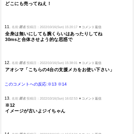
どこにも売ってねえ！
11.
名前:
匿名
投稿日：2022/10/16(Sun) 15:20:17
▼コメント返信
全身は無いにしても腕くらいはあったりしてね
30msと合体させよう的な思惑で
12.
名前:
匿名
投稿日：2022/10/16(Sun) 15:38:01
▼コメント返信
アオシマ「こちらの4台の支援メカをお使い下さい」
このコメントへの反応:※13
※14
13.
名前:
匿名
投稿日：2022/10/16(Sun) 16:02:53
▼コメント返信
※12
イメージが古いよジイちゃん
14.