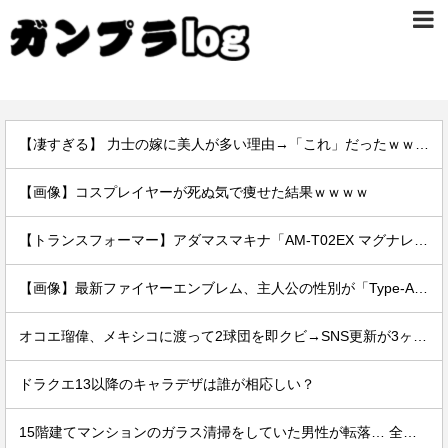
【凄すぎる】 力士の嫁に美人が多い理由→「これ」だったｗｗｗｗｗｗｗ
【画像】コスプレイヤーが死ぬ気で痩せた結果ｗｗｗｗ
【トランスフォーマー】アダマスマキナ「AM-T02EX マグナレグルス」【T-SPARK ZONE 流通限定で予約開始】
【画像】最新ファイヤーエンブレム、主人公の性別が「Type-A」と「Type-B」になってしまう
オコエ瑠偉、メキシコに渡って2球団を即クビ→SNS更新が3ヶ月間止まって消息不明に
ドラクエ13以降のキャラデザは誰が相応しい？
15階建てマンションのガラス清掃をしていた男性が転落… 全身を強く打って死亡