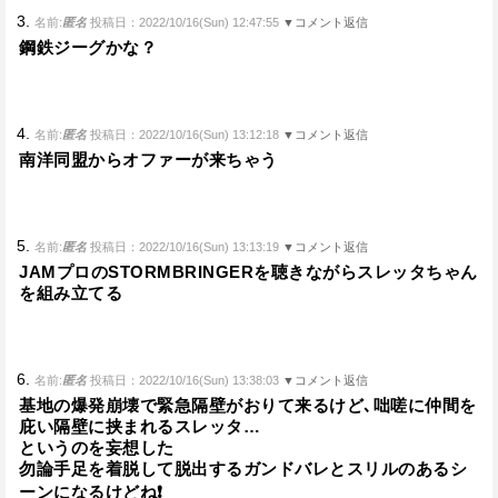
3.
名前:
匿名
投稿日：2022/10/16(Sun) 12:47:55
▼コメント返信
鋼鉄ジーグかな？
4.
名前:
匿名
投稿日：2022/10/16(Sun) 13:12:18
▼コメント返信
南洋同盟からオファーが来ちゃう
5.
名前:
匿名
投稿日：2022/10/16(Sun) 13:13:19
▼コメント返信
JAMプロのSTORMBRINGERを聴きながらスレッタちゃん
を組み立てる
6.
名前:
匿名
投稿日：2022/10/16(Sun) 13:38:03
▼コメント返信
基地の爆発崩壊で緊急隔壁がおりて来るけど､咄嗟に仲間を
庇い隔壁に挟まれるスレッタ…
というのを妄想した
勿論手足を着脱して脱出するガンドバレとスリルのあるシ
ーンになるけどね❗