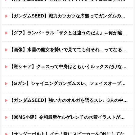
【ガンダムSEED】戦力カツカツな序盤ってガンダムの中だと割と珍しい気がする
【グフ】ランバ・ラル「ザクとは違うのだよ」←何が違うの？
【画像】水星の魔女を勢いで見てても何それ…ってなる部分ｗｗｗｗｗｗｗｗ
【逆シャア】クェスって中身はともかくルックスだけなら最高だな
【Gガン】シャイニングガンダムスレ、フェイスオープンが嫌いな男の子なんていません
【ガンダムSEED】強い方のオルガを語るスレ、3人の中でも強化は一番されてない方
【08MS小隊】令和最新ケルゲレン子の水着イラストがあまりにもスケベすぎる…
【サンダーボルト】イオ「常にスピーカーをONにしてな！」→オフにしたくなる音ｗｗｗｗｗｗｗｗｗｗｗ