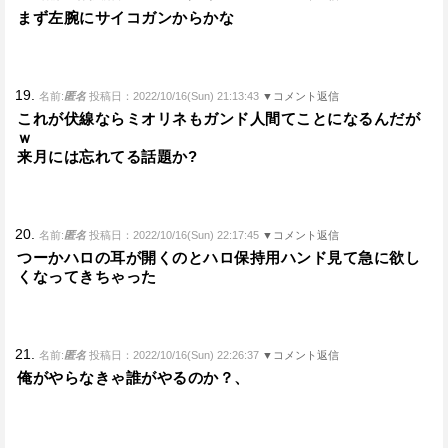
まず左腕にサイコガンからかな
19.
名前:
匿名
投稿日：2022/10/16(Sun) 21:13:43
▼コメント返信
これが伏線ならミオリネもガンド人間てことになるんだが
ｗ
来月には忘れてる話題か?
20.
名前:
匿名
投稿日：2022/10/16(Sun) 22:17:45
▼コメント返信
つーかハロの耳が開くのとハロ保持用ハンド見て急に欲し
くなってきちゃった
21.
名前:
匿名
投稿日：2022/10/16(Sun) 22:26:37
▼コメント返信
俺がやらなきゃ誰がやるのか？、