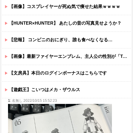
【画像】コスプレイヤーが死ぬ気で痩せた結果ｗｗｗｗ
【HUNTER×HUNTER】 あたしの昔の写真見せようか？
【悲報】 コンビニのおにぎり、誰も食べなくなる…
【画像】最新ファイヤーエンブレム、主人公の性別が「Type-A」と「Type-B」になってしまう
【文房具】本日のログインボーナスはこちらです
【遊戯王】こいつはメカ・ザウルス
1:
名無し 2022/10/15 15:52:23