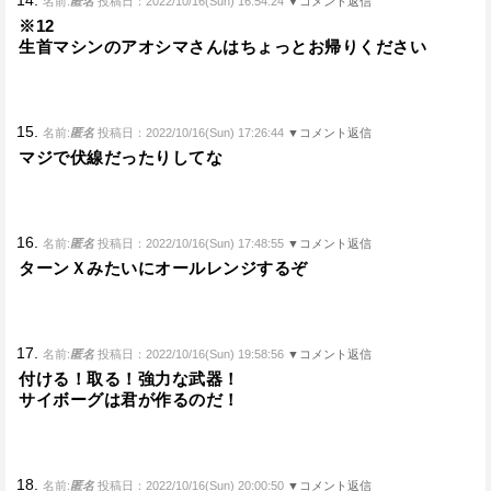
名前:
匿名
投稿日：2022/10/16(Sun) 16:54:24
▼コメント返信
※12
生首マシンのアオシマさんはちょっとお帰りください
15.
名前:
匿名
投稿日：2022/10/16(Sun) 17:26:44
▼コメント返信
マジで伏線だったりしてな
16.
名前:
匿名
投稿日：2022/10/16(Sun) 17:48:55
▼コメント返信
ターンＸみたいにオールレンジするぞ
17.
名前:
匿名
投稿日：2022/10/16(Sun) 19:58:56
▼コメント返信
付ける！取る！強力な武器！
サイボーグは君が作るのだ！
18.
名前:
匿名
投稿日：2022/10/16(Sun) 20:00:50
▼コメント返信