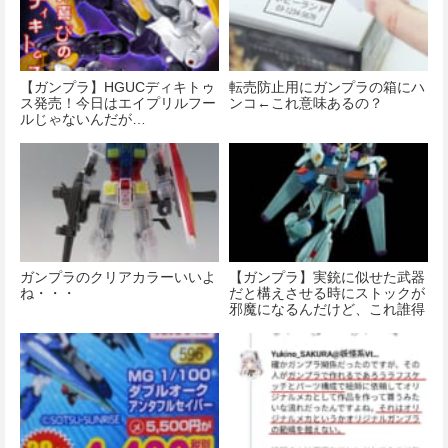
【ガンプラ】HGUCディキトゥ
転売防止用にガンプラの箱にハ
ス発売！今日はエイプリルフー
ンコ←これ意味あるの？
ルじゃないんだが…
ガンプラのクリアカラーいいよ
【ガンプラ】実銃に似せた武器
ね・・・
だと構えさせる時にストックが
邪魔になるんだけど、これ誰得
なんだろうか…