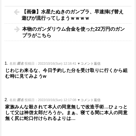
【画像】水星たぬきのガンプラ、早速挿げ替え
遊びが流行ってしまうｗｗｗｗ
本物のガンダリウム合金を使った22万円のガン
プラがこちら
1.
名前:
匿名
投稿日：2022/10/16(Sun) 12:16:41
▼コメント返信
じわじわ来るな、今日予約した分を受け取りに行くから組
む時に見てみようw
2.
名前:
匿名
投稿日：2022/10/16(Sun) 12:17:08
▼コメント返信
家族みんな殺されて本人の同意無しで改造手術…ひょっと
して父は神啓太郎だろうか。まぁ、寝てる間に本人の同意
無く尻に蛇口付けられるよりは…