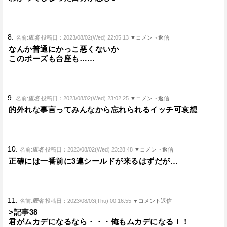
8.
名前:
匿名
投稿日：2023/08/02(Wed) 22:05:13
▼コメント返信
なんか普通にかっこ悪くないか
このポーズも台座も……
9.
名前:
匿名
投稿日：2023/08/02(Wed) 23:02:25
▼コメント返信
的外れな事言ってみんなから忘れられるイッチ可哀想
10.
名前:
匿名
投稿日：2023/08/02(Wed) 23:28:48
▼コメント返信
正確には一番前に3連シールドが来るはずだが…
11.
名前:
匿名
投稿日：2023/08/03(Thu) 00:16:55
▼コメント返信
>記事38
君がムカデになるなら・・・俺もムカデになる！！