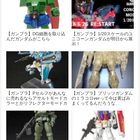
【ガンプラ】DG細胞を取り込
【ガンプラ】1/20スケールのユ
んだガンダムがこちら
ニコーンガンダムが明日から展
示！
【ガンプラ】Pセルフがあんな
【ガンプラ】ブリッツガンダム
に売れるならアサルトモードカ
のミラコロverって今は黄ばみ
ラーとかリフレクターモードカ
まくってるんだろうな…
ラーを出しても売れるのでは？