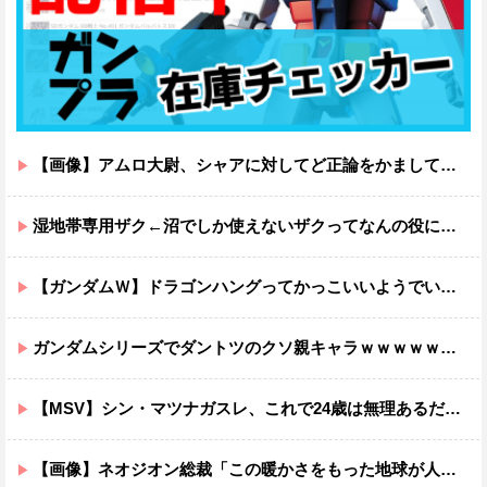
【画像】アムロ大尉、シャアに対してど正論をかましてしまうｗｗｗｗｗｗｗｗｗｗ
湿地帯専用ザク←沼でしか使えないザクってなんの役に立つ設定なんだ？
【ガンダムＷ】ドラゴンハングってかっこいいようでいて実は全然かっこよくないのでは？
ガンダムシリーズでダントツのクソ親キャラｗｗｗｗｗｗｗｗｗｗｗｗ
【MSV】シン・マツナガスレ、これで24歳は無理あるだろ…
【画像】ネオジオン総裁「この暖かさをもった地球が人間さえ破壊するんだ（汗だく）」