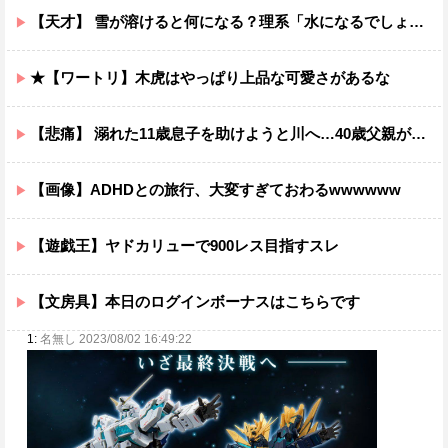
【天才】 雪が溶けると何になる？理系「水になるでしょw」文系ワイ「はぁ～…」→結果ｗｗｗ
★【ワートリ】木虎はやっぱり上品な可愛さがあるな
【悲痛】 溺れた11歳息子を助けようと川へ…40歳父親が死亡 息子は母親が救助 愛知
【画像】ADHDとの旅行、大変すぎておわるwwwwww
【遊戯王】ヤドカリューで900レス目指すスレ
【文房具】本日のログインボーナスはこちらです
1:
名無し 2023/08/02 16:49:22