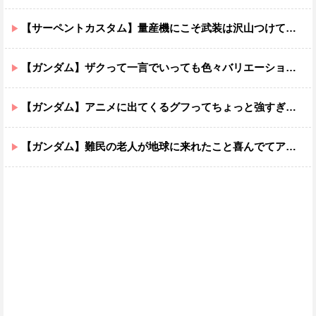
【サーペントカスタム】量産機にこそ武装は沢山つけてほしいよね
【ガンダム】ザクって一言でいっても色々バリエーションがあるよね
【ガンダム】アニメに出てくるグフってちょっと強すぎじゃない？
【ガンダム】難民の老人が地球に来れたこと喜んでてアレ？連邦もやってることヤバくない？ってなる