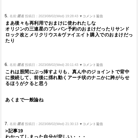
5.
名前:
匿名
投稿日：2023/08/02(Wed) 19:28:43
▼コメント返信
まあ後々も再利用でおまけに使われたしな
オリジンの三連星のプレバン予約のおまけだったりサンド
ロック改とメリクリウス&ヴァイエイト購入でのおまけだっ
たり
6.
名前:
匿名
投稿日：2023/08/02(Wed) 20:11:43
▼コメント返信
これは股間にぶっ挿すよりも、真ん中のジョイントで背中
に接続して、前後に揺れ動くアーチ状のナニかに跨がらせ
るほうがクると思う
あくまで一般論ね
7.
名前:
匿名
投稿日：2023/08/02(Wed) 21:30:13
▼コメント返信
>記事19
わかってしまった自分が悲しい・・・