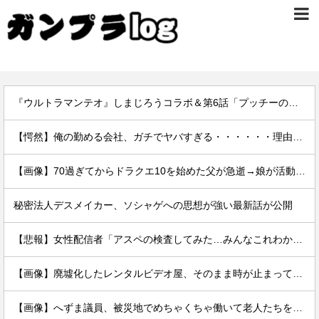
『ウルトラマンテオ』しまじろうコラボ＆第6話「プッチーのお引っ越し」感想・実況まとめ
【愕然】俺の勤める会社、ガチでヤバすぎる・・・・・・理由がこちら・・・・・・
【画像】70過ぎてからドラクエ10を始めた父が急逝→娘が活動記録を開示ｗｗｗ
秘密法人デスメイカー、ソシャゲへの思想が強い最新話が公開
【悲報】女性配信者「アスペの検査してみた…みんなこれわかるの？」
【画像】廃墟化したレンタルビデオ屋、そのまま時が止まってしまっていると話題にｗｗｗｗ
【画像】へずま議員、被災地でめちゃくちゃ働いて老人たちを笑顔にしてしまうwwwwwwwwwwwwwwww