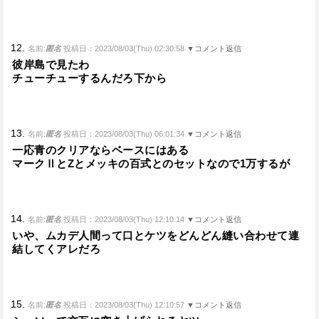
12.
名前:
匿名
投稿日：2023/08/03(Thu) 02:30:58
▼コメント返信
彼岸島で見たわ
チューチューするんだろ下から
13.
名前:
匿名
投稿日：2023/08/03(Thu) 06:01:34
▼コメント返信
一応青のクリアならベースにはある
マークⅡとZとメッキの百式とのセットなので1万するが
14.
名前:
匿名
投稿日：2023/08/03(Thu) 12:10:14
▼コメント返信
いや、ムカデ人間って口とケツをどんどん縫い合わせて連
結してくアレだろ
15.
名前:
匿名
投稿日：2023/08/03(Thu) 12:10:57
▼コメント返信