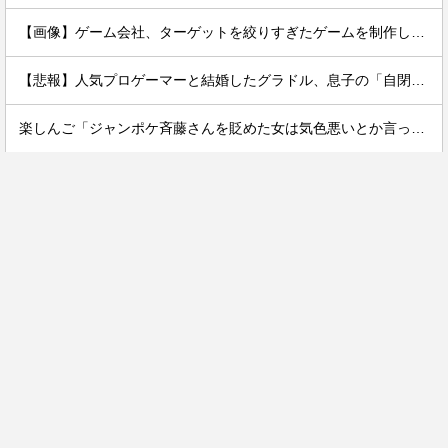
【画像】ゲーム会社、ターゲットを絞りすぎたゲームを制作してしまうｗｗｗｗ
【悲報】人気プロゲーマーと結婚したグラドル、息子の「自閉スペクトラム症」診断にショックで泣く
楽しんご「ジャンポケ斉藤さんを貶めた女は気色悪いとか言ってる癖にフ●ラするとか口だけは素直なんだな！週刊誌から金もらってるだろ」