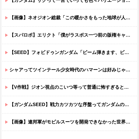
【ガンダム】ザクって一言でいっても色々バリエーションがあるよね
【画像】ネオジオン総裁「この暖かさをもった地球が人間さえ破壊するんだ（汗だく）」
【スパロボ】エリクト「僕がラスボス一つ前の版権キャラ最後の敵ってちょっと荷が重すぎない？」
【SEED】フォビドゥンガンダム「ビーム弾きます、ビーム曲げられます、空飛びます」←二世代目でこれ出来るのおかしいだろ
シャアってツインテール少女時代のハマーンは好みじゃなかったの？
【V作戦】ジオン視点のこいつ等って普通に怖すぎると思う…
【ガンダムSEED】戦力カツカツな序盤ってガンダムの中だと割と珍しい気がする
【画像】連邦軍がモビルスーツを開発できなかった世界線のガンダムｗｗｗｗｗｗｗ