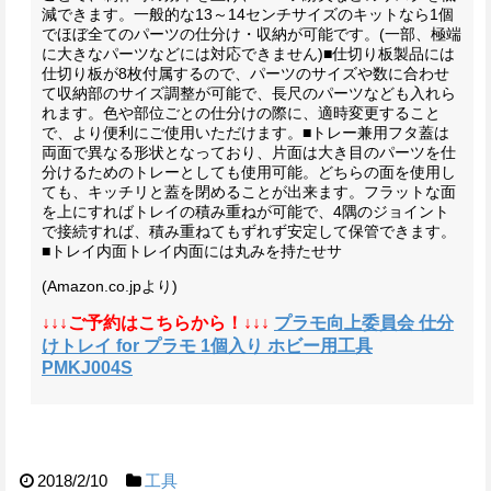
減できます。一般的な13～14センチサイズのキットなら1個
でほぼ全てのパーツの仕分け・収納が可能です。(一部、極端
に大きなパーツなどには対応できません)■仕切り板製品には
仕切り板が8枚付属するので、パーツのサイズや数に合わせ
て収納部のサイズ調整が可能で、長尺のパーツなども入れら
れます。色や部位ごとの仕分けの際に、適時変更すること
で、より便利にご使用いただけます。■トレー兼用フタ蓋は
両面で異なる形状となっており、片面は大き目のパーツを仕
分けるためのトレーとしても使用可能。どちらの面を使用し
ても、キッチリと蓋を閉めることが出来ます。フラットな面
を上にすればトレイの積み重ねが可能で、4隅のジョイント
で接続すれば、積み重ねてもずれず安定して保管できます。
■トレイ内面トレイ内面には丸みを持たせサ
(Amazon.co.jpより)
↓↓↓ご予約はこちらから！↓↓↓
プラモ向上委員会 仕分
けトレイ for プラモ 1個入り ホビー用工具
PMKJ004S
2018/2/10
工具