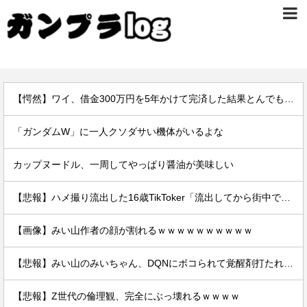
【愕然】ワイ、借金300万円を5年かけて完済した結果とんでもないことになる・・・・・・
「ガンダムW」に一人クソダサい機体がいるよな
カップヌードル、一周してやっぱり醤油が美味しい
【悲報】ハメ撮り流出した16歳TikToker「流出してから街中で高校生に胸揉まれまくる」
【画像】みい山作者の顔が割れるｗｗｗｗｗｗｗｗｗｗ
【悲報】みい山のみいちゃん、DQNにボコられて覚醒剤打たれて死亡←これさぁ
【悲報】Z世代の倫理観、完全にぶっ壊れるｗｗｗｗ