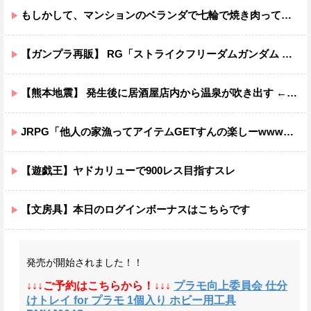
もしかして、マンションのベランダで七輪で焼き肉ってダメなの？????
【ガンプラ再販】 RG「ストライクフリーダムガンダム ディアクティブモード」ほか【11時予約開始】
【熊本地震】 発生後に居酒屋店内から温泉が吹き出す ← これ前触れじゃね？
JRPG「他人の家漁ってアイテムGETすんの楽しーwwwww」→欧米で馬鹿にされてしまう
【遊戯王】ヤドカリューで900レス目指すスレ
【文房具】本日のログインボーナスはこちらです
発売が開始されました！！
↓↓↓ご予約はこちらから！↓↓↓
プラモ向上委員会 仕分
けトレイ for プラモ 1個入り ホビー用工具