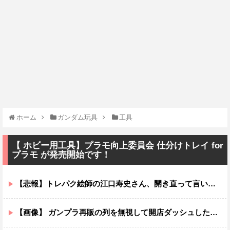
ホーム
ガンダム玩具
工具
【 ホビー用工具】プラモ向上委員会 仕分けトレイ for
プラモ が発売開始です！
【悲報】トレパク絵師の江口寿史さん、開き直って言い訳してしまう。全く反省してないと話題に
【画像】 ガンプラ再販の列を無視して開店ダッシュした客の末路…