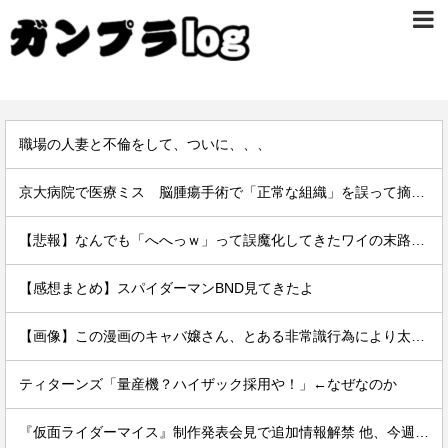
職場の人妻と不倫をして、ついに、、、
京大病院で医療ミス 脳腫瘍手術で「正常な組織」を誤って摘出…
【悲報】なんでも「へへっｗ」って誤魔化してきたワイの末路がこちらｗｗｗｗｗｗｗｗｗｗ
【感想まとめ】スパイダーマンBND見てきたよ
【画像】この漫画のキャバ嬢さん、とある非常識行為により太客を逃してしまうwww
ティターンズ「量産機？ハイザック採用や！」←なぜなのか
『仮面ライダーマイス』制作発表会見で追加情報解禁 他、今週の備忘録（2026/7/31～2026/8/6）