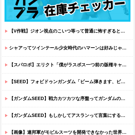
【V作戦】ジオン視点のこいつ等って普通に怖すぎると思う…
シャアってツインテール少女時代のハマーンは好みじゃなかったの？
【スパロボ】エリクト「僕がラスボス一つ前の版権キャラ最後の敵ってちょっと荷が重すぎない？」
【SEED】フォビドゥンガンダム「ビーム弾きます、ビーム曲げられます、空飛びます」←二世代目でこれ出来るのおかしいだろ
【ガンダムSEED】戦力カツカツな序盤ってガンダムの中だと割と珍しい気がする
【ガンダムSEED】もしかしてアスランって言葉にするのが下手なだけでめっちゃいい人なのでは？
【画像】連邦軍がモビルスーツを開発できなかった世界線のガンダムｗｗｗｗｗｗｗ