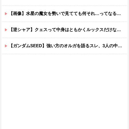
【画像】水星の魔女を勢いで見てても何それ…ってなる部分ｗｗｗｗｗｗｗｗ
【逆シャア】クェスって中身はともかくルックスだけなら最高だな
【ガンダムSEED】強い方のオルガを語るスレ、3人の中でも強化は一番されてない方