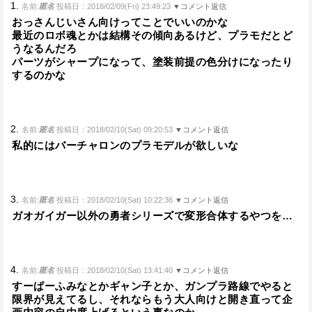
1.
名前:
匿名
投稿日：2018/02/09(Fri) 23:49:23
▼コメント返信
おっさんじいさん向けってことでいいのかな
最近のロボ魂とかは結構その傾向あるけど、プラモだとど
うなるんだろ
パーツがシャープになって、塗装前提の色分けになったり
するのかな
2.
名前:
匿名
投稿日：2018/02/10(Sat) 09:20:53
▼コメント返信
私的にはバーチャロンのプラモデルが欲しいな
3.
名前:
匿名
投稿日：2018/02/10(Sat) 10:22:36
▼コメント返信
ガオガイガー以外の勇者シリーズで変形合体するやつを…
4.
名前:
匿名
投稿日：2018/02/10(Sat) 13:41:40
▼コメント返信
すーぱーふみなとかギャン子とか、ガンプラ路線でやると
限界が見えてるし、それならもう大人向けと開き直って企