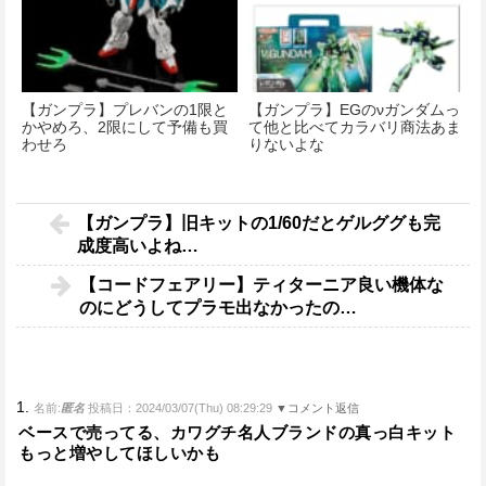
【ガンプラ】プレバンの1限と
【ガンプラ】EGのνガンダムっ
かやめろ、2限にして予備も買
て他と比べてカラバリ商法あま
わせろ
りないよな
【ガンプラ】旧キットの1/60だとゲルググも完
成度高いよね…
【コードフェアリー】ティターニア良い機体な
のにどうしてプラモ出なかったの…
1.
名前:
匿名
投稿日：2024/03/07(Thu) 08:29:29
▼コメント返信
ベースで売ってる、カワグチ名人ブランドの真っ白キット
もっと増やしてほしいかも