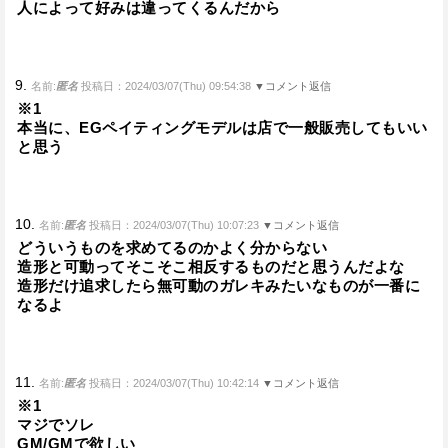
人によって好みは違ってくるんだから
9.
名前:
匿名
投稿日：2024/03/07(Thu) 09:54:38
▼コメント返信
※1
本当に、EGペイティングモデルは店で一般販売してもいい
と思う
10.
名前:
匿名
投稿日：2024/03/07(Thu) 10:07:23
▼コメント返信
どういうものを求めてるのかよく分からない
造形と可動ってそこそこ相反するものだと思うんだよな
造形だけ追求したら無可動のガレキみたいなものが一番に
なるよ
11.
名前:
匿名
投稿日：2024/03/07(Thu) 10:42:14
▼コメント返信
※1
マジでソレ
GM/GMで欲しい