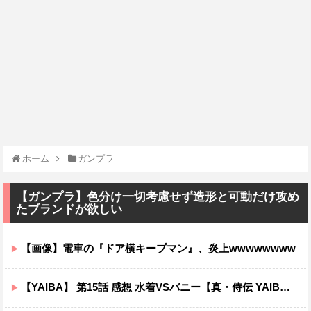
ホーム
ガンプラ
【ガンプラ】色分け一切考慮せず造形と可動だけ攻め
たブランドが欲しい
【画像】電車の『ドア横キープマン』、炎上wwwwwwww
【YAIBA】 第15話 感想 水着VSバニー【真・侍伝 YAIBA】