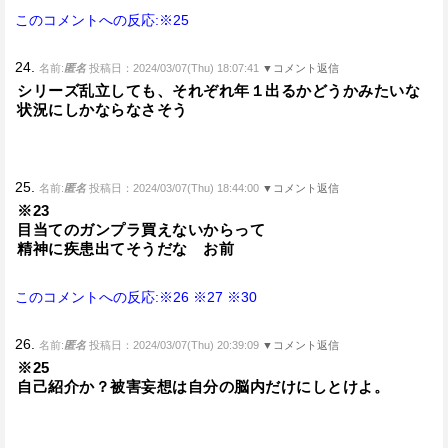
このコメントへの反応:※25
24.
名前:
匿名
投稿日：2024/03/07(Thu) 18:07:41
▼コメント返信
シリーズ乱立しても、それぞれ年１出るかどうかみたいな
状況にしかならなさそう
25.
名前:
匿名
投稿日：2024/03/07(Thu) 18:44:00
▼コメント返信
※23
目当てのガンプラ買えないからって
精神に疾患出てそうだな お前
このコメントへの反応:※26
※27
※30
26.
名前:
匿名
投稿日：2024/03/07(Thu) 20:39:09
▼コメント返信
※25
自己紹介か？被害妄想は自分の脳内だけにしとけよ。