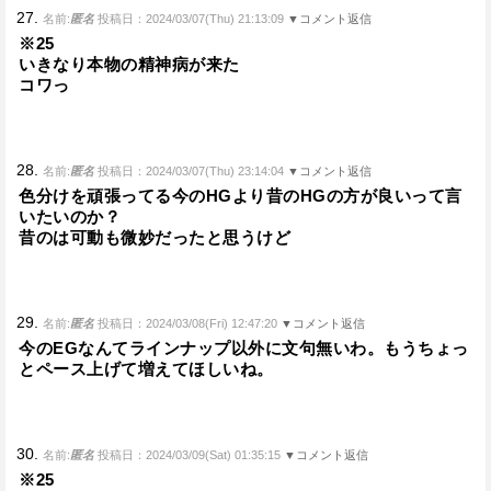
27.
名前:
匿名
投稿日：2024/03/07(Thu) 21:13:09
▼コメント返信
※25
いきなり本物の精神病が来た
コワっ
28.
名前:
匿名
投稿日：2024/03/07(Thu) 23:14:04
▼コメント返信
色分けを頑張ってる今のHGより昔のHGの方が良いって言
いたいのか？
昔のは可動も微妙だったと思うけど
29.
名前:
匿名
投稿日：2024/03/08(Fri) 12:47:20
▼コメント返信
今のEGなんてラインナップ以外に文句無いわ。もうちょっ
とペース上げて増えてほしいね。
30.
名前:
匿名
投稿日：2024/03/09(Sat) 01:35:15
▼コメント返信
※25