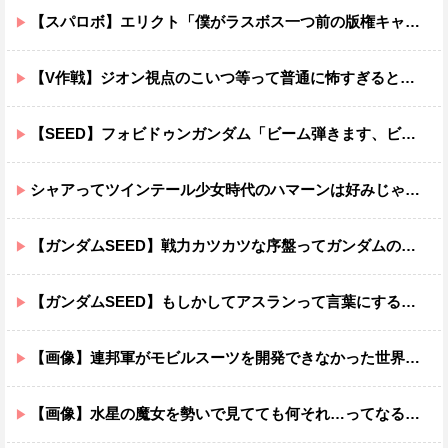
【スパロボ】エリクト「僕がラスボス一つ前の版権キャラ最後の敵ってちょっと荷が重すぎない？」
【V作戦】ジオン視点のこいつ等って普通に怖すぎると思う…
【SEED】フォビドゥンガンダム「ビーム弾きます、ビーム曲げられます、空飛びます」←二世代目でこれ出来るのおかしいだろ
シャアってツインテール少女時代のハマーンは好みじゃなかったの？
【ガンダムSEED】戦力カツカツな序盤ってガンダムの中だと割と珍しい気がする
【ガンダムSEED】もしかしてアスランって言葉にするのが下手なだけでめっちゃいい人なのでは？
【画像】連邦軍がモビルスーツを開発できなかった世界線のガンダムｗｗｗｗｗｗｗ
【画像】水星の魔女を勢いで見てても何それ…ってなる部分ｗｗｗｗｗｗｗｗ