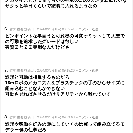
メガサイズとかＥＧくらいの構成の1/100ガンダム欲しいな
サクッと半日くらいで塗装に入れるようなの
6.
名前:
匿名
投稿日：2024/03/07(Thu) 09:05:41
▼コメント返信
ピンポイントな事言うと可変機の可変オミットして人型で
の可動を追求したグレードは欲しい
実質ＺとＺＺ専用なんだけどさ
7.
名前:
匿名
投稿日：2024/03/07(Thu) 09:15:26
▼コメント返信
造形と可動は相反するものだろ
18mロボのメカニズムをプラスチックの手のひらサイズに
組み込むことなんかできない
可動させればさせるだけリアリティから離れていく
8.
名前:
匿名
投稿日：2024/03/07(Thu) 09:39:08
▼コメント返信
造形や稼働を好みの形にしていくのは買って組み立てるモ
デラー側の仕事だろ