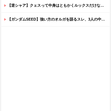
【逆シャア】クェスって中身はともかくルックスだけなら最高だな
【ガンダムSEED】強い方のオルガを語るスレ、3人の中でも強化は一番されてない方