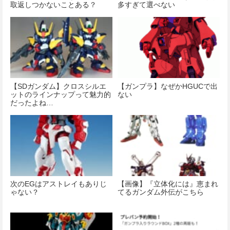
取返しつかないことある？
多すぎて選べない
【SDガンダム】クロスシルエ
【ガンプラ】なぜかHGUCで出
ットのラインナップって魅力的
ない
だったよね…
次のEGはアストレイもありじ
【画像】『立体化には』恵まれ
ゃない？
てるガンダム外伝がこちら