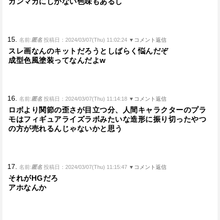
ガンマカにしかない色味もあるし
15.
名前:
匿名
投稿日：2024/03/07(Thu) 11:02:24
▼コメント返信
スレ画なんのキットだろうとしばらく悩んだぞ
成型色風塗装ってなんだよw
16.
名前:
匿名
投稿日：2024/03/07(Thu) 11:14:18
▼コメント返信
ロボより関節の歪さが目立つ分、人間キャラクターのプラ
モはフィギュアライズラボみたいな造形に振り切ったやつ
の方が売れるんじゃないかと思う
17.
名前:
匿名
投稿日：2024/03/07(Thu) 11:15:47
▼コメント返信
それがHGだろ
アホなんか