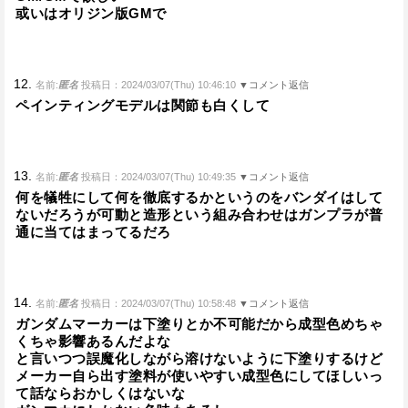
或いはオリジン版GMで
12.
名前:
匿名
投稿日：2024/03/07(Thu) 10:46:10
▼コメント返信
ペインティングモデルは関節も白くして
13.
名前:
匿名
投稿日：2024/03/07(Thu) 10:49:35
▼コメント返信
何を犠牲にして何を徹底するかというのをバンダイはして
ないだろうが可動と造形という組み合わせはガンプラが普
通に当てはまってるだろ
14.
名前:
匿名
投稿日：2024/03/07(Thu) 10:58:48
▼コメント返信
ガンダムマーカーは下塗りとか不可能だから成型色めちゃ
くちゃ影響あるんだよな
と言いつつ誤魔化しながら溶けないように下塗りするけど
メーカー自ら出す塗料が使いやすい成型色にしてほしいっ
て話ならおかしくはないな