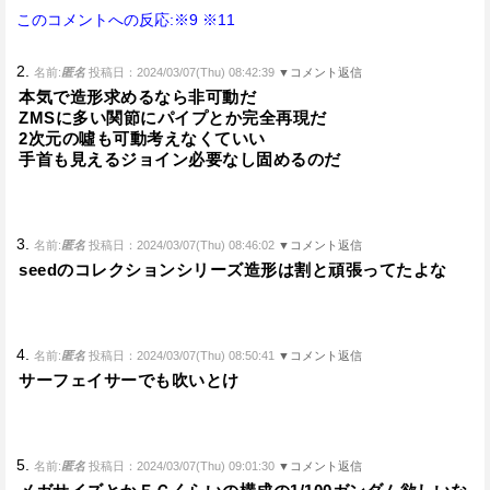
このコメントへの反応:※9
※11
2.
名前:
匿名
投稿日：2024/03/07(Thu) 08:42:39
▼コメント返信
本気で造形求めるなら非可動だ
ZMSに多い関節にパイプとか完全再現だ
2次元の噓も可動考えなくていい
手首も見えるジョイン必要なし固めるのだ
3.
名前:
匿名
投稿日：2024/03/07(Thu) 08:46:02
▼コメント返信
seedのコレクションシリーズ造形は割と頑張ってたよな
4.
名前:
匿名
投稿日：2024/03/07(Thu) 08:50:41
▼コメント返信
サーフェイサーでも吹いとけ
5.
名前:
匿名
投稿日：2024/03/07(Thu) 09:01:30
▼コメント返信