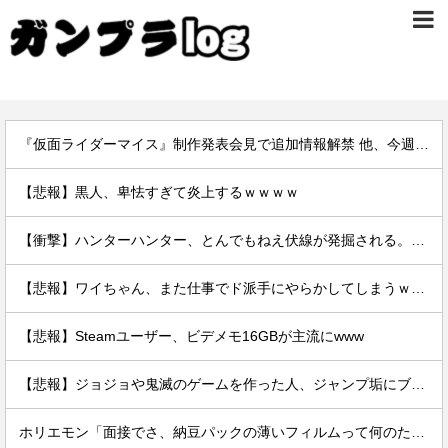
『仮面ライダーマイス』制作発表会見で追加情報解禁 他、今週の備忘録（2026/7/31～2026/8/6）
【悲報】黒人、卑怯すぎて炎上するｗｗｗｗ
【衝撃】ハンターハンター、とんでもねえ伏線が発掘される。クルタ族の虐殺犯人がツェリードニヒだった模様！
【悲報】ワイちゃん、また仕事でド派手にやらかしてしまうｗｗｗｗｗｗｗｗｗｗ
【悲報】Steamユーザー、ビデメモ16GBが主流にwww
【悲報】ジョジョや鬼滅のゲームを作った人、ジャンプ垢にブロックされてお気持ち表明
ホリエモン「面接でさ、納豆パックの薄いフィルムって何のために入っていの？って聞くわけ」