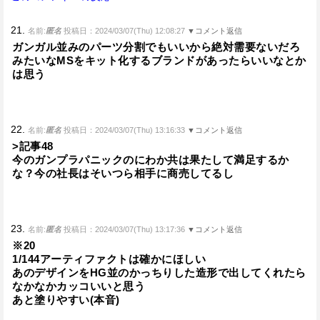
21.
名前:
匿名
投稿日：2024/03/07(Thu) 12:08:27
▼コメント返信
ガンガル並みのパーツ分割でもいいから絶対需要ないだろ
みたいなMSをキット化するブランドがあったらいいなとか
は思う
22.
名前:
匿名
投稿日：2024/03/07(Thu) 13:16:33
▼コメント返信
>記事48
今のガンプラパニックのにわか共は果たして満足するか
な？今の社長はそいつら相手に商売してるし
23.
名前:
匿名
投稿日：2024/03/07(Thu) 13:17:36
▼コメント返信
※20
1/144アーティファクトは確かにほしい
あのデザインをHG並のかっちりした造形で出してくれたら
なかなかカッコいいと思う
あと塗りやすい(本音)