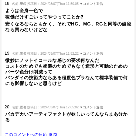
18.
名前:
匿名
投稿日：2024/03/07(Thu) 11:50:05
▼コメント返信
ようは全身一色で
稼働だけすごいってやつってことか❓️
安くなるならともかく、それでHG、MG、RGと同等の値段
なら買わないけどな
19.
名前:
匿名
投稿日：2024/03/07(Thu) 11:52:22
▼コメント返信
微妙にノットイコールな感じの要求何なんだ
コストのためでも塗装のためでもなく造形と可動のための
パーツ色分け削減って
バンダイの技術力ならある程度色プラなんて標準装備で何
にも影響しないと思うけど
20.
名前:
匿名
投稿日：2024/03/07(Thu) 12:05:02
▼コメント返信
バカデカいアーティファクトが欲しいってんならまあ分か
る
このコメントへの反応:※23