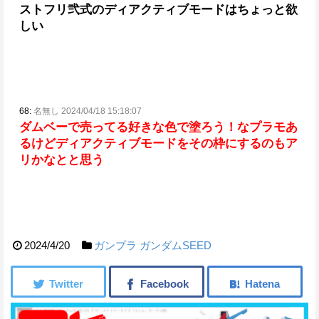
ストフリ弐式のディアクティブモードはちょっと欲
しい
68:
名無し 2024/04/18 15:18:07
ダムベーで売ってる好きな色で塗ろう！なプラモあ
るけどディアクティブモードをその枠にするのもア
リかなとと思う
2024/4/20
ガンプラ
ガンダムSEED