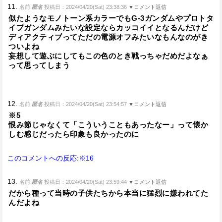
11.
名前:
匿名
投稿日：2024/04/20(Sat) 23:38:36
▼コメント返信
似たようなモノトーン系カラーでもG-3ガンダムやプロトタ
イプガンダムみたいな設定ならカッコイイとなるんだけど
ディアクティブってただの電源オフみたいなもんなのがき
ついよね
妄想して遊ぶにしてもこの色のとき戦っちゃだめだよなぁ
って思ってしまう
12.
名前:
匿名
投稿日：2024/04/20(Sat) 23:54:57
▼コメント返信
※5
恨み節じゃなくて「こういうこともあったなー」って懐か
しむ感じだったら印象も良かったのに
このコメントへの反応:※16
13.
名前:
匿名
投稿日：2024/04/20(Sat) 23:59:44
▼コメント返信
だから種って当時の子供たちから本当に猛烈に嫌われてた
んだよね