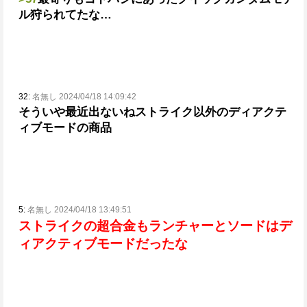
ル狩られてたな…
32:
名無し 2024/04/18 14:09:42
そういや最近出ないねストライク以外のディアクテ
ィブモードの商品
5:
名無し 2024/04/18 13:49:51
ストライクの超合金もランチャーとソードはデ
ィアクティブモードだったな