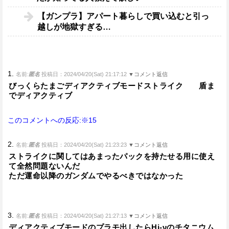
【ガンプラ】アパート暮らしで買い込むと引っ
越しが地獄すぎる…
1.
名前:
匿名
投稿日：2024/04/20(Sat) 21:17:12
▼コメント返信
びっくらたまごディアクティブモードストライク 盾ま
でディアクティブ
このコメントへの反応:※15
2.
名前:
匿名
投稿日：2024/04/20(Sat) 21:23:23
▼コメント返信
ストライクに関してはあまったパックを持たせる用に使え
て全然問題ないんだ
ただ運命以降のガンダムでやるべきではなかった
3.
名前:
匿名
投稿日：2024/04/20(Sat) 21:27:13
▼コメント返信
ディアクティブモードのプラモ出したらHi-νのチタニウム