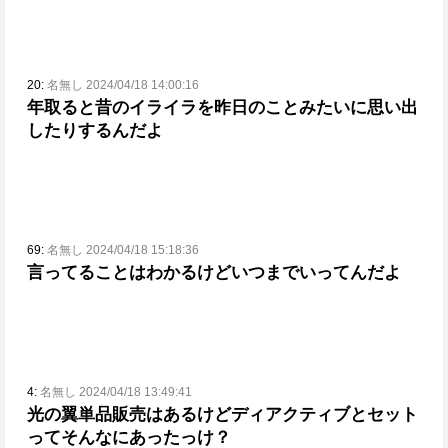
20:
名無し 2024/04/18 14:00:16
年取ると昔のイライラを昨日のことみたいに思い出
したりするんだよ
69:
名無し 2024/04/18 15:18:36
言ってることはわかるけどいつまでいってんだよ
4:
名無し 2024/04/18 13:49:41
光の翼単品販売はあるけどディアクティブとセット
ってそんなにあったっけ？