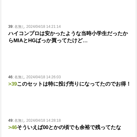
39:
名無し 2024/04/18 14:21:14
ハイコンプロは安かったような
当時小学生だったか
らMIAとHGばっか買ってたけど…
46:
名無し 2024/04/18 14:26:03
>39
このセットは特に投げ売りになってたのでお得！
49:
名無し 2024/04/18 14:28:18
>46
そういえば00とかの頃でも余裕で残ってたな