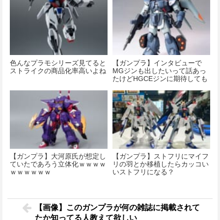
色んなプラモシリーズ見てると
【ガンプラ】インタビューで
ストライクの商品化率高いよね
MGジンも出したいって話あっ
たけどHGCEジンに期待しても
いいんだろうか？
【ガンプラ】大河原氏が想定し
【ガンプラ】ストフリにマイフ
ていたであろう立体化ｗｗｗｗ
リの羽とか移植したらカッコい
ｗｗｗｗｗｗ
いストフリになる？
【画像】このガンプラが何の雑誌に掲載されて
たか知ってる人教えて欲しい