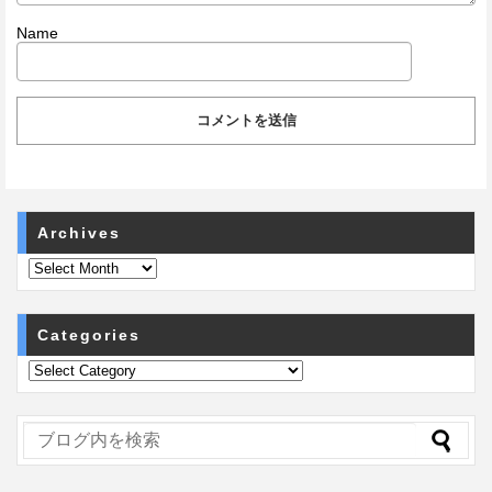
Name
Archives
Categories