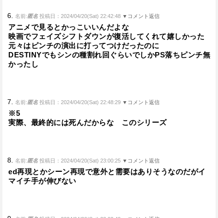
6.
名前:
匿名
投稿日：2024/04/20(Sat) 22:42:48
▼コメント返信
アニメで見るとかっこいいんだよな
映画でフェイズシフトダウンが復活してくれて嬉しかった
元々はピンチの演出に打ってつけだったのに
DESTINYでもシンの種割れ回ぐらいでしかPS落ちピンチ無
かったし
7.
名前:
匿名
投稿日：2024/04/20(Sat) 22:48:29
▼コメント返信
※5
実際、最終的には死んだからな このシリーズ
8.
名前:
匿名
投稿日：2024/04/20(Sat) 23:00:25
▼コメント返信
ed再現とかシーン再現で意外と需要はありそうなのだがイ
マイチ手が伸びない