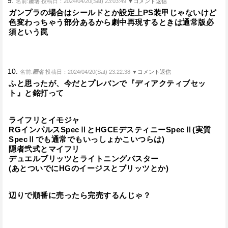
9.
名前:
匿名
投稿日：2024/04/20(Sat) 23:03:49
▼コメント返信
ガンプラの場合はシールドとか設定上PS装甲じゃないけど
色変わっちゃう部分あるから劇中再現するときは通常版必
須という罠
10.
名前:
匿名
投稿日：2024/04/20(Sat) 23:22:38
▼コメント返信
ふと思ったが、今だとプレバンで『ディアクティブセッ
ト』と銘打って
ライフリとイモジャ
RGインパルスSpecⅡとHGCEデスティニーSpecⅡ(実質
SpecⅡでも通常でもいっしょかこいつらは)
隠者弐式とマイフリ
デュエルブリッツとライトニングバスター
(あとついでにHGのイージスとブリッツとか)
辺りで順番に売ったら完売するんじゃ？