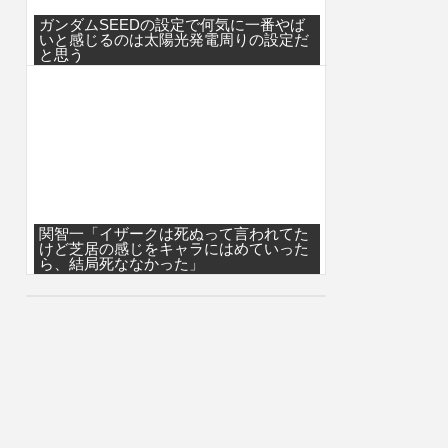
ガンダムSEEDの設定で何気に一番やば
いと感じるのは太陽光発電周りの設定だ
と思う
関智一「イザークは死ぬって言われてた
けど芝居の感じをキャラにはめていった
ら、結局死ななかった」