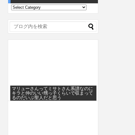
マリューさんってミサトさん系譜なのに
キラと仲のいい甥っ子くらいで収まって
るのだいぶ聖人だと思う