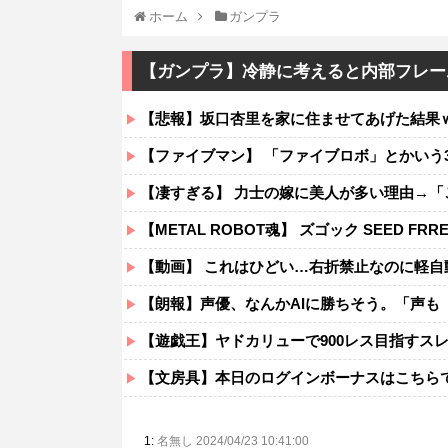
ホーム
ガンプラ
【ガンプラ】冷静に考えると内部フレー
【悲報】坂口杏里を家に住ませてあげた結果
【ファイブマン】 「ファイブロボ」とかいう
【凄すぎる】 力士の嫁に美人が多い理由→
【METAL ROBOT魂】 ズゴック SEED 
【動画】 これはひどい…右折禁止なのに軽自動車が突
【朗報】声優、なんかAIに勝ちそう。「声も
【遊戯王】ヤドカリューで900レス目指すス
【文房具】本日のログインボーナスはこちら
1:
名無し 2024/04/23 10:41:00