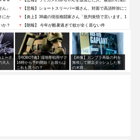
0のミーテ
【ROBOT魂】湿地帯戦用ザク
【画像】ガンプラ再販の列を
の大人
16時から予約開始！お前らは
無視して開店ダッシュした客
これも買うの？
の末路…