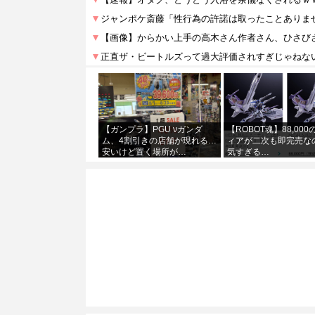
【ガンプラ】PGU νガンダ
【ROBOT魂】88,00
ム、4割引きの店舗が現れる…
ィアが二次も即完売な
安いけど置く場所が…
気すぎる…