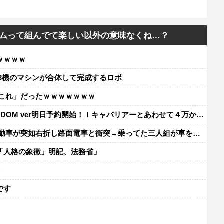
ムって組んでて楽しい以外の意味なくね…？
ｗｗｗｗ
3機のマシンが合体して完成するロボ
「これ」だったｗｗｗｗｗｗｗ
FRREDOM ver明日予約開始！！キャバリアーとあわせて４万か…
如右折し路面電車と衝突→乗ってた三人組が車を捨て逃走ｗｗｗｗｗｗ
「人格の象徴」明記、法務省」
レ
です