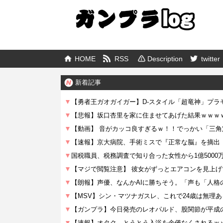
HOME
RSS
Description
twitter
新着記事