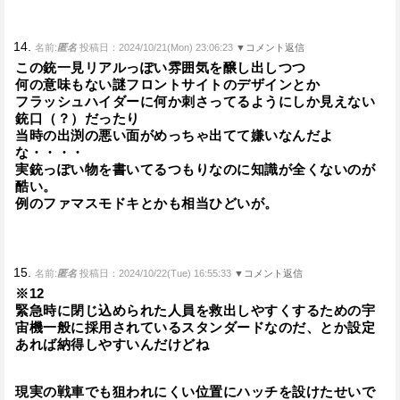
14.
名前:
匿名
投稿日：2024/10/21(Mon) 23:06:23
▼コメント返信
この銃一見リアルっぽい雰囲気を醸し出しつつ
何の意味もない謎フロントサイトのデザインとか
フラッシュハイダーに何か刺さってるようにしか見えない
銃口（？）だったり
当時の出渕の悪い面がめっちゃ出てて嫌いなんだよ
な・・・・
実銃っぽい物を書いてるつもりなのに知識が全くないのが
酷い。
例のファマスモドキとかも相当ひどいが。
15.
名前:
匿名
投稿日：2024/10/22(Tue) 16:55:33
▼コメント返信
※12
緊急時に閉じ込められた人員を救出しやすくするための宇
宙機一般に採用されているスタンダードなのだ、とか設定
あれば納得しやすいんだけどね
現実の戦車でも狙われにくい位置にハッチを設けたせいで