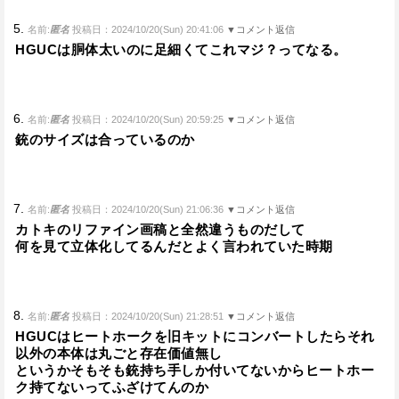
5.
名前:
匿名
投稿日：2024/10/20(Sun) 20:41:06
▼コメント返信
HGUCは胴体太いのに足細くてこれマジ？ってなる。
6.
名前:
匿名
投稿日：2024/10/20(Sun) 20:59:25
▼コメント返信
銃のサイズは合っているのか
7.
名前:
匿名
投稿日：2024/10/20(Sun) 21:06:36
▼コメント返信
カトキのリファイン画稿と全然違うものだして
何を見て立体化してるんだとよく言われていた時期
8.
名前:
匿名
投稿日：2024/10/20(Sun) 21:28:51
▼コメント返信
HGUCはヒートホークを旧キットにコンバートしたらそれ
以外の本体は丸ごと存在価値無し
というかそもそも銃持ち手しか付いてないからヒートホー
ク持てないってふざけてんのか