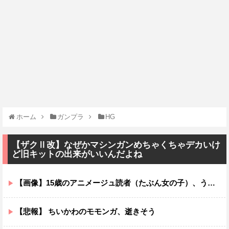
ホーム
ガンプラ
HG
【ザクⅡ改】なぜかマシンガンめちゃくちゃデカいけ
ど旧キットの出来がいいんだよね
【画像】15歳のアニメージュ読者（たぶん女の子）、うっかりガンダム富野に質問してしまい無事に『反米』思想を叩き込まれる…
【悲報】 ちいかわのモモンガ、逝きそう