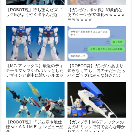
【ROBOT魂】待ち望んだズゴ
【ガンダム ポケ戦】印象的な
ックEがようやく出るんだな…
あのシーンが立体化ｗｗｗｗｗ
ｗｗｗｗｗｗ
【MG アレックス】最近のディ
【ROBOT魂】ガンダムあまり
テールマシマシのパリッとした
知らなくても、男の子だったら
デザインと劇中に近いシルエッ
ハイゴッグはみんな好きだよ
トだったらどっちが好み？
ね・・・
【ROBOT魂】『ジム寒冷地仕
【ガンプラ】MGアレックスの
様 ver. A.N.I.M.E. 』レビュー紹
あのギミックで何であんな叩か
介
れてたんだ・・・？