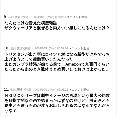
9.
名前:
匿名
投稿日：2024/10/21(Mon) 00:04:14
▼コメント返信
なんだっけな昔見た模型雑誌
ザクウォーリアと混ぜると両方いい感じになるんだっけ？
10.
名前:
匿名
投稿日：2024/10/21(Mon) 00:59:09
▼コメント返信
トリスタンが出た頃にコイツと対になる新型ザクをでっち
上げようとして衝動買いしたんだった
まだガンプラ枯渇が始まる前で、Amazonで九百円くらい
だったからあのとき数体まとめ買いしておけばよかった…
11.
名前:
匿名
投稿日：2024/10/21(Mon) 01:06:21
▼コメント返信
ＨＧＵＣシリーズは劇中イメージの再現という最大公約数
を目指す的な企画で始まったはずなのだけど、設定画とも
劇中とも違うものが度々お出しされるのはなんでなんだろ
うな？