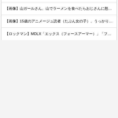
【画像】山ガールさん、山でラーメンを食べたらおじさんに怒られるｗｗｗ
【画像】15歳のアニメージュ読者（たぶん女の子）、うっかりガンダム富野に質問してしまい無事に『反米』思想を叩き込まれる…
【ロックマン】MDLX「エックス（フォースアーマー）」「フォルテ」アクションフィギュア【彩色原型公開】