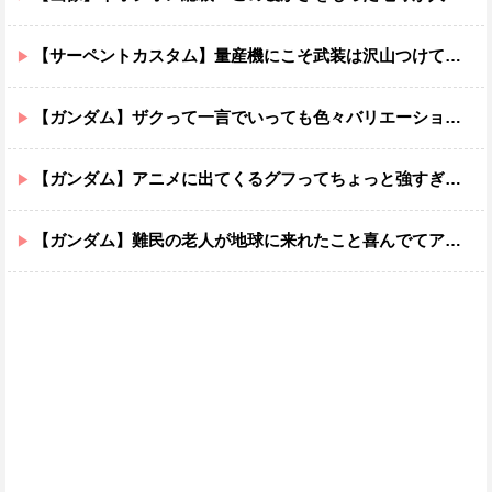
【サーペントカスタム】量産機にこそ武装は沢山つけてほしいよね
【ガンダム】ザクって一言でいっても色々バリエーションがあるよね
【ガンダム】アニメに出てくるグフってちょっと強すぎじゃない？
【ガンダム】難民の老人が地球に来れたこと喜んでてアレ？連邦もやってることヤバくない？ってなる