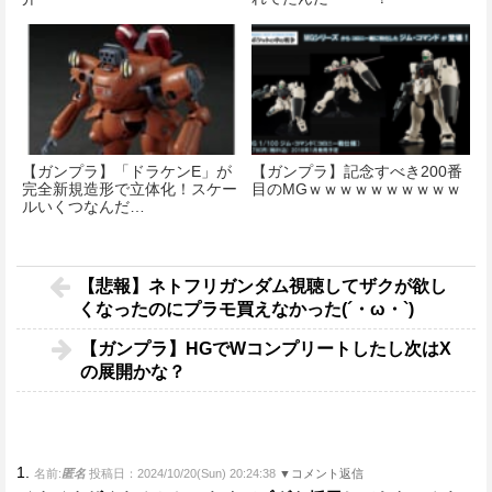
【ガンプラ】「ドラケンE」が
【ガンプラ】記念すべき200番
完全新規造形で立体化！スケー
目のMGｗｗｗｗｗｗｗｗｗｗ
ルいくつなんだ…
【悲報】ネトフリガンダム視聴してザクが欲し
くなったのにプラモ買えなかった(´・ω・`)
【ガンプラ】HGでWコンプリートしたし次はX
の展開かな？
1.
名前:
匿名
投稿日：2024/10/20(Sun) 20:24:38
▼コメント返信