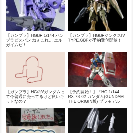
【ガンプラ】HGBF 1/144 ハン
【ガンプラ】HGBFジンクスIV
ブラビスバン ねぇこれ… エル
TYPE.GBFが予約受付開始！
ガイムだ！
【ガンプラ】HGの∀ガンダムっ
【予約開始！】『HG 1/144
て今普通に売ってるけど良いキ
RX-78-02 ガンダム(GUNDAM
ットなの？
THE ORIGIN版) プラモデル
『機動戦士ガンダム THE
ORIGIN』』