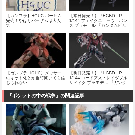
【ガンプラ】HGUC バーザム
【本日発売！】『HGBD：R
完売！やはりバーザムは大人
1/144 フェイクニューウェポン
気…
ズ プラモデル 『ガンダムビル
ドダイバーズRe：RISE』』
【ガンプラ HGUC】メッサー
【明日発売！】『HGBD：R
のキット化とか当時聞いても信
1/144 ロードアストレイダブル
じられない
リベイク プラモデル 『ガンダ
ムビルドダイバーズRe：
RISE』』
『ポケットの中の戦争』の関連記事