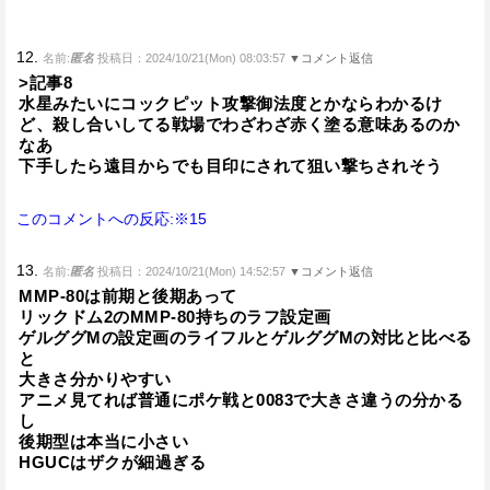
12.
名前:
匿名
投稿日：2024/10/21(Mon) 08:03:57
▼コメント返信
>記事8
水星みたいにコックピット攻撃御法度とかならわかるけ
ど、殺し合いしてる戦場でわざわざ赤く塗る意味あるのか
なあ
下手したら遠目からでも目印にされて狙い撃ちされそう
このコメントへの反応:※15
13.
名前:
匿名
投稿日：2024/10/21(Mon) 14:52:57
▼コメント返信
MMP-80は前期と後期あって
リックドム2のMMP-80持ちのラフ設定画
ゲルググMの設定画のライフルとゲルググMの対比と比べる
と
大きさ分かりやすい
アニメ見てれば普通にポケ戦と0083で大きさ違うの分かる
し
後期型は本当に小さい
HGUCはザクが細過ぎる