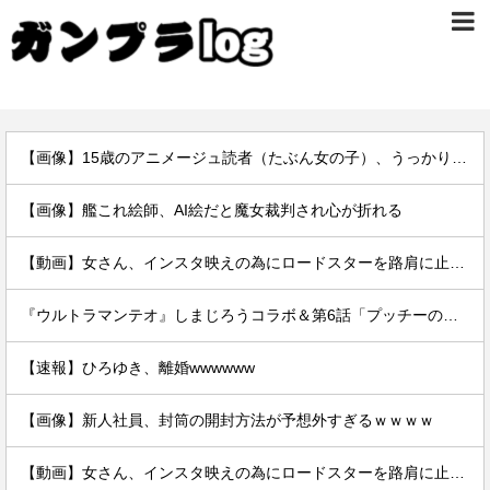
【画像】15歳のアニメージュ読者（たぶん女の子）、うっかりガンダム富野に質問してしまい無事に『反米』思想を叩き込まれる…
【画像】艦これ絵師、AI絵だと魔女裁判され心が折れる
【動画】女さん、インスタ映えの為にロードスターを路肩に止めて記念撮影していたら後続車に突っ込まれて咽び泣くwwwwwwwwwwwwwww
『ウルトラマンテオ』しまじろうコラボ＆第6話「プッチーのお引っ越し」感想・実況まとめ
【速報】ひろゆき、離婚wwwwww
【画像】新人社員、封筒の開封方法が予想外すぎるｗｗｗｗ
【動画】女さん、インスタ映えの為にロードスターを路肩に止めて記念撮影していたら後続車に突っ込まれて咽び泣くwwwwwwwwwwwwwww