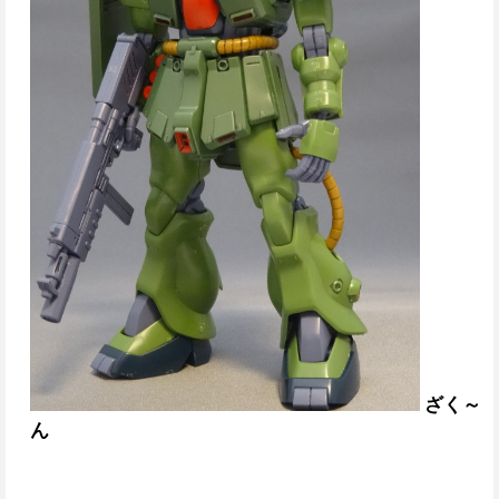
ざく～
ん