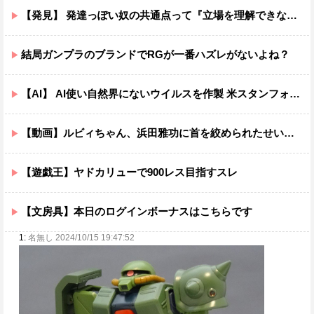
【発見】 発達っぽい奴の共通点って『立場を理解できない』だよな
結局ガンプラのブランドでRGが一番ハズレがないよね？
【AI】 AI使い自然界にないウイルスを作製 米スタンフォード大学が成果発表
【動画】ルビィちゃん、浜田雅功に首を絞められたせいで段々おかしな仕事が増える
【遊戯王】ヤドカリューで900レス目指すスレ
【文房具】本日のログインボーナスはこちらです
1:
名無し 2024/10/15 19:47:52