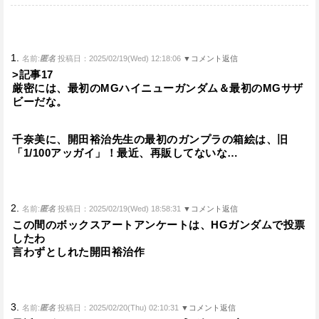
1.
名前:
匿名
投稿日：2025/02/19(Wed) 12:18:06
▼コメント返信
>記事17
厳密には、最初のMGハイニューガンダム＆最初のMGサザ
ビーだな。
千奈美に、開田裕治先生の最初のガンプラの箱絵は、旧
「1/100アッガイ」！最近、再販してないな…
2.
名前:
匿名
投稿日：2025/02/19(Wed) 18:58:31
▼コメント返信
この間のボックスアートアンケートは、HGガンダムで投票
したわ
言わずとしれた開田裕治作
3.
名前:
匿名
投稿日：2025/02/20(Thu) 02:10:31
▼コメント返信