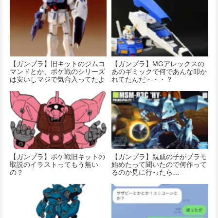
【ガンプラ】旧キットのジムコ
【ガンプラ】MGアレックスの
マンドとか、ポケ戦のシリーズ
あのギミックで何であんな叩か
は安いしマジで気合入ってたよ
れてたんだ・・・？
ね
【ガンプラ】ポケ戦旧キットの
【ガンプラ】親戚の子がプラモ
取説のイラストってもう無い
始めたって聞いたので何作って
の？
るのか見に行ったら…