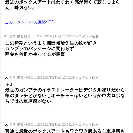
最近のボックスアートはわくわく感が無くて寂しつまら
ん。味気ない。
このコメントへの反応:※5
4.
名前:
匿名
投稿日：2025/02/20(Thu) 12:40:32
▼コメント返信
この時期というより開田裕治先生の絵が好き
ガンプラのパッケージに関わらず
画集も何冊か持ってるが最高
5.
名前:
匿名
投稿日：2025/02/20(Thu) 12:42:39
▼コメント返信
※3
最近のガンプラのイラストレーターはデジタル塗りだから
筆のタッチとかないしオモチャっぽいというか巨大ロボな
らではの重厚感がない
6.
名前:
匿名
投稿日：2025/02/20(Thu) 20:04:16
▼コメント返信
普通に最近のボックスアートもワクワク感あるし重厚感も