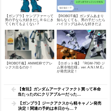
【ガンプラ】ケンプファーって
【ROBOT魂】ガンダムあまり
男の子なら大好きだしＲＧにき
知らなくても、男の子だったら
てくれてもよくない？
ハイゴッグはみんな好きだよ
ね・・・
【ROBOT魂】ANIME枠でアレ
【ロボット魂】『RGM-79D ジ
ックス出るのか！
ム寒冷地仕様」ver. A.N.I.M.E』
が発売決定！
【食玩】ガンダムアーティファクト買って本命
当たったのにクリアブルーだった…
【ガンプラ】ジークアクスから軽キャノン発売
決定！関連の予約は本日から…？