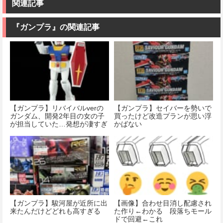
関連記事
『ガンプラ』の関連記事
【ガンプラ】リバイバルverの
【ガンプラ】セイバーを勢いで
ガンダム、開発2年目の女の子
買ったけど改造プランが思い浮
が担当していた…発想が凄すぎ
かばない
る…
【ガンプラ】駿河屋が近所に出
【画像】合わせ目消し配慮され
来たんだけどどれも高すぎる
た作り←わかる 段落ちモール
ドで回避←これ