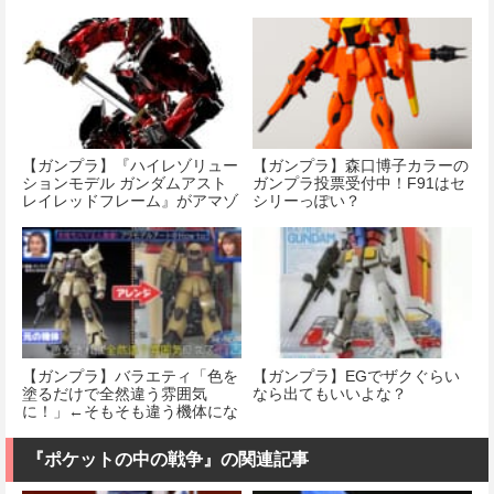
【ガンプラ】『ハイレゾリュー
【ガンプラ】森口博子カラーの
ションモデル ガンダムアスト
ガンプラ投票受付中！F91はセ
レイレッドフレーム』がアマゾ
シリーっぽい？
ンで予約開始！
【ガンプラ】バラエティ「色を
【ガンプラ】EGでザクぐらい
塗るだけで全然違う雰囲気
なら出てもいいよな？
に！」←そもそも違う機体にな
ってると話題にｗｗｗｗｗ
『ポケットの中の戦争』の関連記事