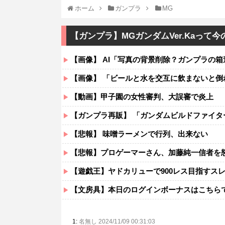
ホーム
ガンプラ
MG
【ガンプラ】MGガンダムVer.Kaっ
【画像】 AI「写真の背景削除？ガンプラの箱
【画像】 「ビールと水を交互に飲まないと倒
【動画】甲子園の女性審判、大誤審で炎上
【ガンプラ再販】 「ガンダムビルドファイタ
【悲報】 味噌ラーメンで行列、出来ない
【悲報】プロゲーマーさん、加藤純一信者を怒
【遊戯王】ヤドカリューで900レス目指すス
【文房具】本日のログインボーナスはこちら
1:
名無し 2024/11/09 00:31:03