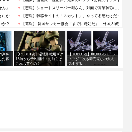
の列を
【ROBOT魂】湿地帯戦用ザク
【ROBOT魂】88,000のミーテ
した客
16時から予約開始！お前らは
ィアが二次も即完売なの大人
これも買うの？
気すぎる…