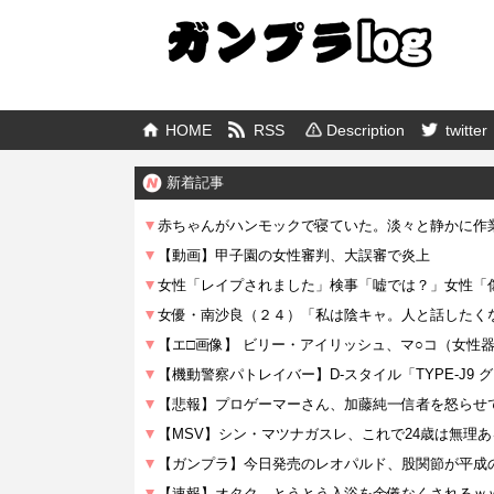
HOME
RSS
Description
twitter
新着記事