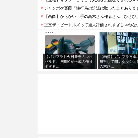
【ガンプラ】今日発売のレオ
【画像】ガンプラ再販
パルド、股関節が平成の作り
無視して開店ダッシュ
すぎる…
の末路…