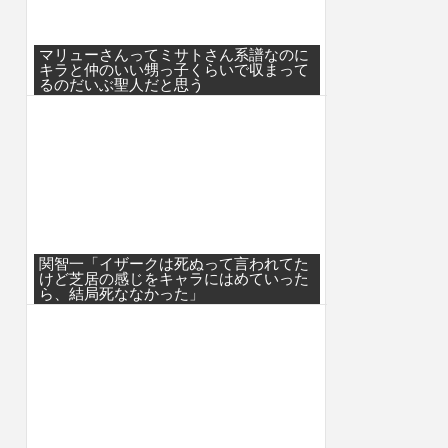
マリューさんってミサトさん系譜なのに
キラと仲のいい甥っ子くらいで収まって
るのだいぶ聖人だと思う
関智一「イザークは死ぬって言われてた
けど芝居の感じをキャラにはめていった
ら、結局死ななかった」