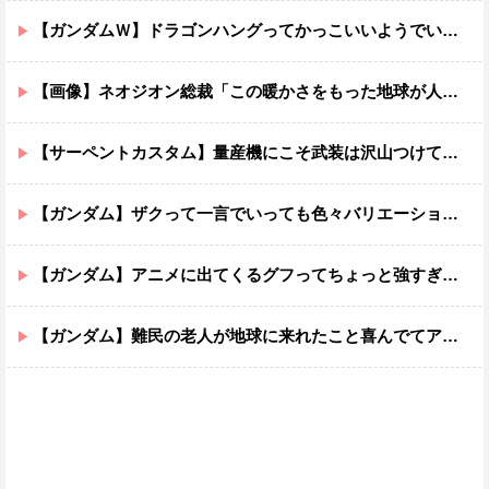
【ガンダムＷ】ドラゴンハングってかっこいいようでいて実は全然かっこよくないのでは？
【画像】ネオジオン総裁「この暖かさをもった地球が人間さえ破壊するんだ（汗だく）」
【サーペントカスタム】量産機にこそ武装は沢山つけてほしいよね
【ガンダム】ザクって一言でいっても色々バリエーションがあるよね
【ガンダム】アニメに出てくるグフってちょっと強すぎじゃない？
【ガンダム】難民の老人が地球に来れたこと喜んでてアレ？連邦もやってることヤバくない？ってなる