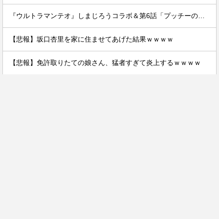
『ウルトラマンテオ』しまじろうコラボ＆第6話「プッチーのお引っ越し」感想・実況まとめ
【悲報】坂口杏里を家に住ませてあげた結果ｗｗｗｗ
【悲報】免許取りたての娘さん、猛者すぎて炎上するｗｗｗｗ