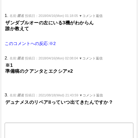
1.
名前:
匿名
投稿日：2018/04/16(Mon) 01:18:05
▼コメント返信
ザンダブルオーの左にいる3機がわからん
誰か教えて
このコメントへの反応:※2
2.
名前:
匿名
投稿日：2018/04/16(Mon) 02:08:04
▼コメント返信
※1
準備稿のクアンタとエクシア×2
3.
名前:
匿名
投稿日：2021/08/18(Wed) 21:43:59
▼コメント返信
デュナメスのリペアIIっていつ出てきたんですか？