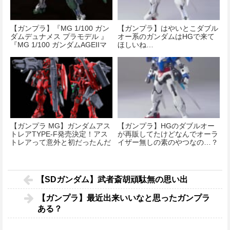
【ガンプラ】『MG 1/100 ガン
【ガンプラ】はやいとこダブル
ダムデュナメス プラモデル 』
オー系のガンダムはHGで来て
『MG 1/100 ガンダムAGEIIマ
ほしいね…
グナム』『HGBD 1/144 ガンダ
ムザラキエル プラモデル』が
予約開始！
【ガンプラ MG】ガンダムアス
【ガンプラ】HGのダブルオー
トレアTYPE-F発売決定！アス
が再販してたけどなんでオーラ
トレアって意外と初だったんだ
イザー無しの素のやつなの…？
な
【SDガンダム】武者斎胡頑駄無の思い出
【ガンプラ】最近出来いいなと思ったガンプラ
ある？