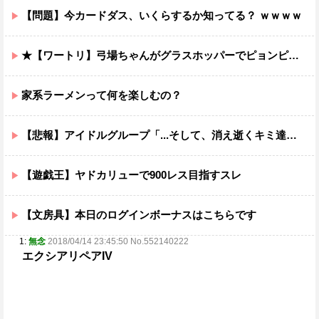
【問題】今カードダス、いくらするか知ってる？ ｗｗｗｗ
★【ワートリ】弓場ちゃんがグラスホッパーでピョンピョン飛んでるところ想像するとジワジワくるから使わんでくれ
家系ラーメンって何を楽しむの？
【悲報】アイドルグループ「...そして、消え逝くキミ達と。」結成5カ月で消え逝くｗｗｗｗ
【遊戯王】ヤドカリューで900レス目指すスレ
【文房具】本日のログインボーナスはこちらです
1:
無念
2018/04/14 23:45:50 No.552140222
エクシアリペアIV