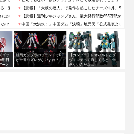
】ズゴッ
結局ガンプラのブランドでRG
【ガンプラ】レオパルドとダ
er明日
が一番ハズレがないよね？
ヴィンチって通してるとこ全
アーと
然ないんだな…