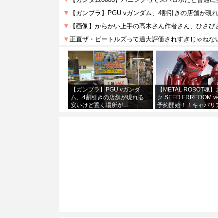
【ガンプラ】PGU νガンダ
【METAL ROBOT魂
ム、4割引きの店舗が現れる…
ク SEED FRREDOM v
安いけど置く場所が…
予約開始！！キャバリ
あわせて４万か…