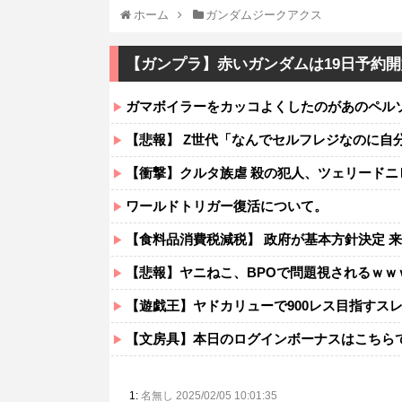
ホーム
ガンダムジークアクス
【ガンプラ】赤いガンダムは19日予約
ガマボイラーをカッコよくしたのがあのペル
【悲報】 Z世代「なんでセルフレジなのに自
【衝撃】クルタ族虐 殺の犯人、ツェリードニ
ワールドトリガー復活について。
【食料品消費税減税】 政府が基本方針決定 来
【悲報】ヤニねこ、BPOで問題視されるｗｗ
【遊戯王】ヤドカリューで900レス目指すス
【文房具】本日のログインボーナスはこちら
1:
名無し 2025/02/05 10:01:35