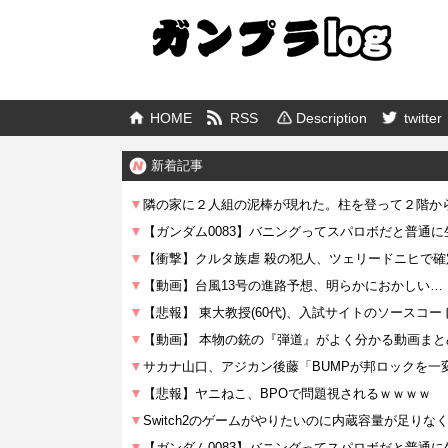
HOME
RSS
Description
twitter
新着記事