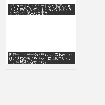
マリューさんってミサトさん系譜なのに
キラと仲のいい甥っ子くらいで収まって
るのだいぶ聖人だと思う
関智一「イザークは死ぬって言われてた
けど芝居の感じをキャラにはめていった
ら、結局死ななかった」