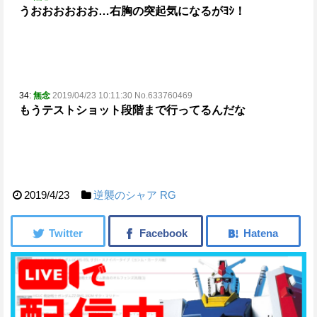
うおおおおおお…
右胸の突起気になるがﾖｼ！
34:
無念
2019/04/23 10:11:30 No.633760469
もうテストショット段階まで行ってるんだな
2019/4/23
逆襲のシャア
RG