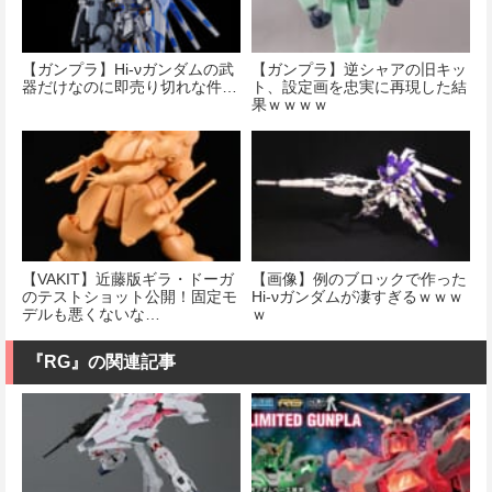
【ガンプラ】Hi-νガンダムの武
【ガンプラ】逆シャアの旧キッ
器だけなのに即売り切れな件…
ト、設定画を忠実に再現した結
果ｗｗｗｗ
【VAKIT】近藤版ギラ・ドーガ
【画像】例のブロックで作った
のテストショット公開！固定モ
Hi-νガンダムが凄すぎるｗｗｗ
デルも悪くないな…
ｗ
『RG』の関連記事