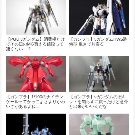
【PGU νガンダム】消費税だけ
【ガンプラ】νガンダムHWS装
でその辺のMG買える値段って
備型 重さで片寄る
凄くない…？
【ガンプラ】1/100のナイチン
【ガンプラ】νガンダムの旧キ
ゲールってかっこよさよりかわ
ットを知らずに買ったけど意外
いさがあるよね…
と出来がいいんだな