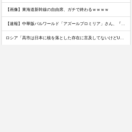
【画像】東海道新幹線の自由席、ガチで終わるｗｗｗｗ
【速報】中華版パルワールド「アズールプロミリア」さん、『透けブラ』を実装してしまうwwwwww
ロシア「高市は日本に核を落とした存在に言及してないけどUFOに核落とされたん？w」