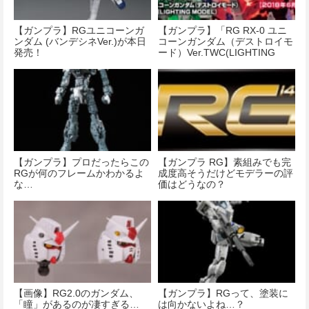
【ガンプラ】RGユニコーンガ
【ガンプラ】「RG RX-0 ユニ
ンダム (バンデシネVer.)が本日
コーンガンダム（デストロイモ
発売！
ード）Ver.TWC(LIGHTING
MODEL)」のPV初公開！
【ガンプラ】プロだったらこの
【ガンプラ RG】素組みでも完
RGが何のフレームかわかるよ
成度高そうだけどモデラーの評
な…
価はどうなの？
【画像】RG2.0のガンダム、
【ガンプラ】RGって、塗装に
「瞳」があるのが凄すぎる…
は向かないよね…？