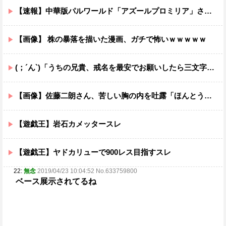
【速報】中華版パルワールド「アズールプロミリア」さん、『透けブラ』を実装してしまうwwwwww
【画像】 株の暴落を描いた漫画、ガチで怖いｗｗｗｗｗ
(；´ん`)「うちの兄貴、戒名を最安でお願いしたら三文字だったわ」
【画像】佐藤二朗さん、苦しい胸の内を吐露「ほんとうのことを言えなくて悔しい」
【遊戯王】岩石カメッタースレ
【遊戯王】ヤドカリューで900レス目指すスレ
22:
無念
2019/04/23 10:04:52 No.633759800
ベース展示されてるね