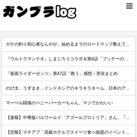
ガチの釣り初心者なんやが、始めるまでのロードマップ教えてくれ
『ウルトラマンテオ』しまじろうコラボ＆第6話「プッチーのお引っ越し」感想・実況まとめ
『仮面ライダーゼッツ』第47話「救う」感想・実況まとめ
のび太、うずまき…インドネシアのキラキラネーム、日本のアニメキャラが多数いる模様
マーベル闘魂のペニーパーカーちゃん、マジでかわいい
【速報】中華版パルワールド「アズールプロミリア」さん、『透けブラ』を実装してしまうwwwwww
【悲報】マチアプ「高級ホテルでスイーツ食べ放題のイベントやるぞ。女2500円男7000円な」→結果ｗｗｗｗ