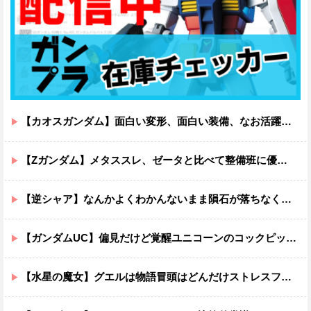
【カオスガンダム】面白い変形、面白い装備、なお活躍…
【Zガンダム】メタススレ、ゼータと比べて整備班に優しそう
【逆シャア】なんかよくわかんないまま隕石が落ちなくていい感じに終わった作品ｗｗｗｗｗｗ
【ガンダムUC】偏見だけど覚醒ユニコーンのコックピットってエアコンの効きが強そうでいいよね
【水星の魔女】グエルは物語冒頭はどんだけストレスフルだったんだよ…ってなる