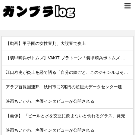
【動画】甲子園の女性審判、大誤審で炎上
【装甲騎兵ボトムズ】VAKIT プラトーン「装甲騎兵ボトムズ 灰色の魔女」コレクタブルキット【明日予約開始】
江口寿史が炎上を経て語る「自分の絵ごと、このジャンルはそろそろ終わりかな」
アラブ首長国連邦「秋田市に2兆円の超巨大データセンター建てるわ」
映画ちいかわ、声優インタビューが公開される
【画像】 「ビールと水を交互に飲まないと倒れるグラス」発売
映画ちいかわ、声優インタビューが公開される