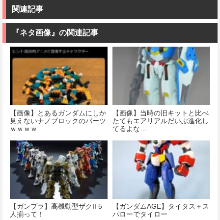
関連記事
『ネタ画像』の関連記事
【画像】とあるガンダムにしか
【画像】当時の旧キットと比べ
見えないナノブロックのパーツ
たてもエアリアルだいぶ進化し
ｗｗｗｗ
てるよな…
【ガンプラ】高機動型ザクII 5
【ガンダムAGE】タイタス＋ス
人揃って！
パローでタイロー