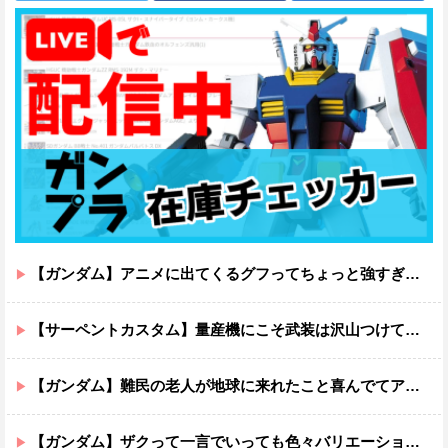
【ガンダム】アニメに出てくるグフってちょっと強すぎじゃない？
【サーペントカスタム】量産機にこそ武装は沢山つけてほしいよね
【ガンダム】難民の老人が地球に来れたこと喜んでてアレ？連邦もやってることヤバくない？ってなる
【ガンダム】ザクって一言でいっても色々バリエーションがあるよね