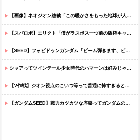
【画像】ネオジオン総裁「この暖かさをもった地球が人間さえ破壊するんだ（汗だく）」
【スパロボ】エリクト「僕がラスボス一つ前の版権キャラ最後の敵ってちょっと荷が重すぎない？」
【SEED】フォビドゥンガンダム「ビーム弾きます、ビーム曲げられます、空飛びます」←二世代目でこれ出来るのおかしいだろ
シャアってツインテール少女時代のハマーンは好みじゃなかったの？
【V作戦】ジオン視点のこいつ等って普通に怖すぎると思う…
【ガンダムSEED】戦力カツカツな序盤ってガンダムの中だと割と珍しい気がする