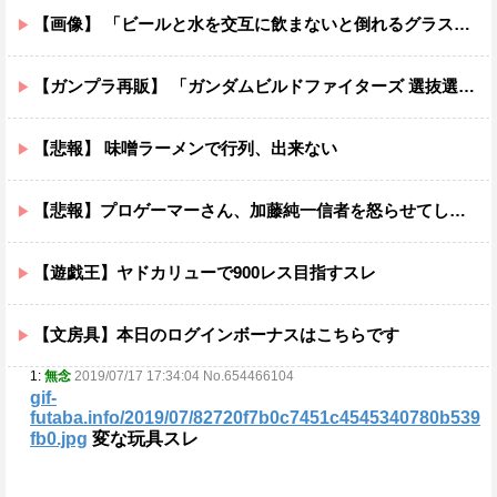
【画像】 「ビールと水を交互に飲まないと倒れるグラス」発売
【ガンプラ再販】 「ガンダムビルドファイターズ 選抜選挙」【本日投票開始】
【悲報】 味噌ラーメンで行列、出来ない
【悲報】プロゲーマーさん、加藤純一信者を怒らせてしまった結果、好き嫌い5位にwwwwwwww
【遊戯王】ヤドカリューで900レス目指すスレ
【文房具】本日のログインボーナスはこちらです
1:
無念
2019/07/17 17:34:04 No.654466104
gif-
futaba.info/2019/07/82720f7b0c7451c4545340780b539
fb0.jpg
変な玩具スレ