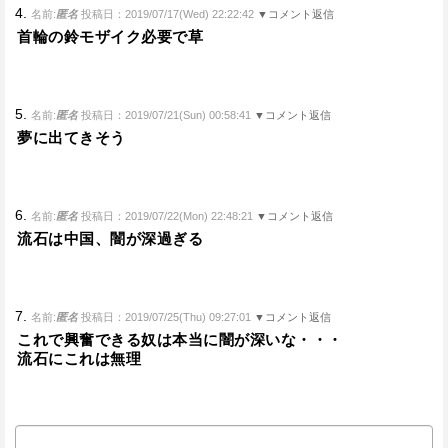
4.
名前:
匿名
投稿日：2019/07/17(Wed) 22:22:42
▼コメント返信
首輪の鈴モザイク必要で草
5.
名前:
匿名
投稿日：2019/07/21(Sun) 00:58:41
▼コメント返信
夢に出てきそう
6.
名前:
匿名
投稿日：2019/07/22(Mon) 22:48:21
▼コメント返信
流石は中国、闇が深過ぎる
7.
名前:
匿名
投稿日：2019/07/25(Thu) 09:27:01
▼コメント返信
これで興奮できる奴は本当に闇が深いな・・・
流石にこれは無理