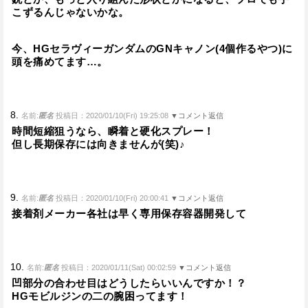
こずるんじゃないかな。
今、HGセラヴィーガンダムのGNキャノン(4個作るやつ)に
頭を痛めてます…。
8.
名前:
匿名
投稿日：2020/01/10(Fri) 19:25:08
▼コメント返信
時間短縮狙うなら、瞬着と硬化スプレー！
但し長期保存には向きませんが(笑)♪
9.
名前:
匿名
投稿日：2020/01/10(Fri) 20:00:41
▼コメント返信
接着剤メーカー各社は早く専用保存容器開発して
10.
名前:
匿名
投稿日：2020/01/11(Sat) 00:02:59
▼コメント返信
凹部分の合わせ目はどうしたらいいんですか！？
HGモビルジンの二の腕困ってます！