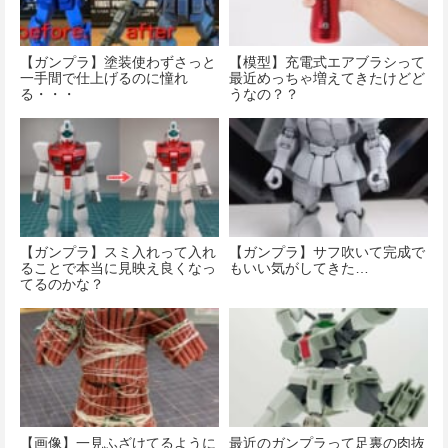
【ガンプラ】塗装使わずさっと
【模型】充電式エアブラシって
一手間で仕上げるのに憧れ
最近めっちゃ増えてきたけどど
る・・・
うなの？？
【ガンプラ】スミ入れって入れ
【ガンプラ】サフ吹いて完成で
ることで本当に見映え良くなっ
もいい気がしてきた…
てるのかな？
【画像】一見ふざけてるように
最近のガンプラって足裏の肉抜