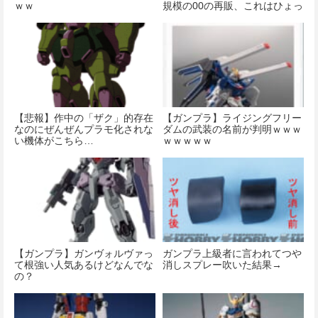
ｗｗ
規模の00の再販、これはひょっ
として…？
【悲報】作中の「ザク」的存在
【ガンプラ】ライジングフリー
なのにぜんぜんプラモ化されな
ダムの武装の名前が判明ｗｗｗ
い機体がこちら…
ｗｗｗｗｗ
【ガンプラ】ガンヴォルヴァっ
ガンプラ上級者に言われてつや
て根強い人気あるけどなんでな
消しスプレー吹いた結果→
の？