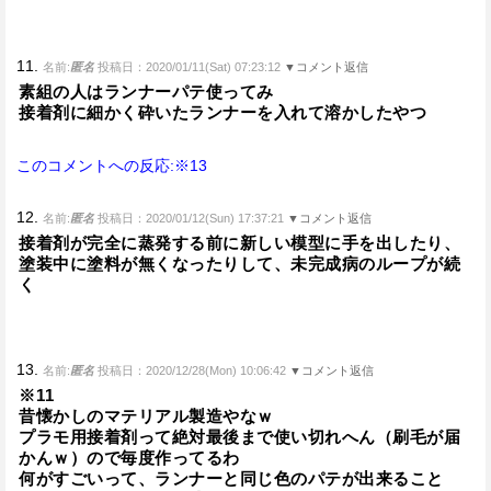
11.
名前:
匿名
投稿日：2020/01/11(Sat) 07:23:12
▼コメント返信
素組の人はランナーパテ使ってみ
接着剤に細かく砕いたランナーを入れて溶かしたやつ
このコメントへの反応:※13
12.
名前:
匿名
投稿日：2020/01/12(Sun) 17:37:21
▼コメント返信
接着剤が完全に蒸発する前に新しい模型に手を出したり、
塗装中に塗料が無くなったりして、未完成病のループが続
く
13.
名前:
匿名
投稿日：2020/12/28(Mon) 10:06:42
▼コメント返信
※11
昔懐かしのマテリアル製造やなｗ
プラモ用接着剤って絶対最後まで使い切れへん（刷毛が届
かんｗ）ので毎度作ってるわ
何がすごいって、ランナーと同じ色のパテが出来ること