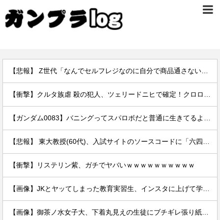
【悲報】 Z世代「なんでセルフレジなのに自分で商品通さないといけないんだ」
【衝撃】クルタ族虐 殺の犯人、ツェリードニヒで確定！クロロの演劇のせいで2人も無駄死ににwwww
【ガンダム0083】バニングってスパロボだと普通に生きてるよね？
【悲報】 東大教授(60代)、入試サイトのソースコードに「六四天安門」と埋め込んだのがバレて懲戒処分
【衝撃】リステリン紫、ガチでヤバいｗｗｗｗｗｗｗｗｗｗ
【画像】JKとヤッてしまった教育実習生、インスタに上げて学校にバレるｗｗｗｗｗ
【画像】御茶ノ水女子大、下着丸見えの生徒にブチギレ張り紙ｗｗｗｗ