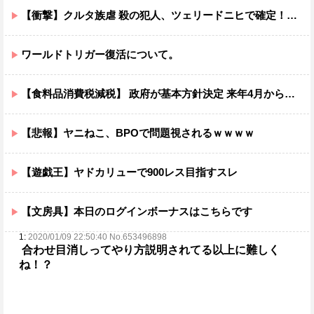
【衝撃】クルタ族虐 殺の犯人、ツェリードニヒで確定！クロロの演劇のせいで2人も無駄死ににwwww
ワールドトリガー復活について。
【食料品消費税減税】 政府が基本方針決定 来年4月から2年間1％に8月5日
【悲報】ヤニねこ、BPOで問題視されるｗｗｗｗ
【遊戯王】ヤドカリューで900レス目指すスレ
【文房具】本日のログインボーナスはこちらです
1:
2020/01/09 22:50:40 No.653496898
合わせ目消しってやり方説明されてる以上に難しく
ね！？