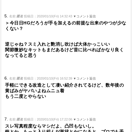
5.
名前:
匿名
投稿日：2020/01/10(Fri) 14:32:43
▼コメント返信
＞今日日HGだろうが手を加えるの前提な出来のやつが少な
くない？
逆じゃね？スミ入れと艶消し吹けば大体かっこいい
関節微妙なキットもまだあるけど昔に比べればかなり良く
なってると思う
6.
名前:
匿名
投稿日：2020/01/10(Fri) 16:52:39
▼コメント返信
手軽にできる改造として凄い紹介されてるけど、数年後の
黄ばみがヤバいよねムニュ着
もう二度とやらない
7.
名前:
匿名
投稿日：2020/01/10(Fri) 17:22:06
▼コメント返信
スレ写真程度ならマシだよ、凸凹もないし。
銃とか、もっと入り組んだ形状とかになると、プロでも手