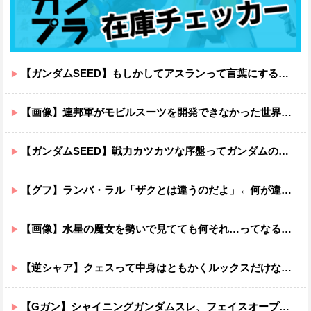
【ガンダムSEED】もしかしてアスランって言葉にするのが下手なだけでめっちゃいい人なのでは？
【画像】連邦軍がモビルスーツを開発できなかった世界線のガンダムｗｗｗｗｗｗｗ
【ガンダムSEED】戦力カツカツな序盤ってガンダムの中だと割と珍しい気がする
【グフ】ランバ・ラル「ザクとは違うのだよ」←何が違うの？
【画像】水星の魔女を勢いで見てても何それ…ってなる部分ｗｗｗｗｗｗｗｗ
【逆シャア】クェスって中身はともかくルックスだけなら最高だな
【Gガン】シャイニングガンダムスレ、フェイスオープンが嫌いな男の子なんていません