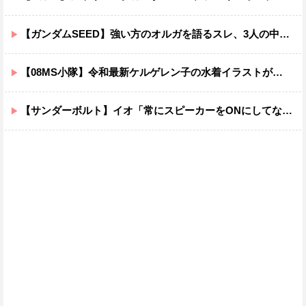
【ガンダムSEED】強い方のオルガを語るスレ、3人の中でも強化は一番されてない方
【08MS小隊】令和最新ケルゲレン子の水着イラストがあまりにもスケベすぎる…
【サンダーボルト】イオ「常にスピーカーをONにしてな！」→オフにしたくなる音ｗｗｗｗｗｗｗｗｗｗｗ