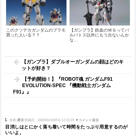
このクソデカガンダムのプラモ
【ガンプラ】鉄血のＭＧってバ
買った人いる？？
ルバトス以外にもう出ないんか
な…
【ガンプラ】ダブルオーガンダムの顔はどのキ
ットが好き？
【予約開始！】『ROBOT魂 ガンダムF91
EVOLUTION-SPEC 『機動戦士ガンダム
F91』』
1.
名前:
匿名
投稿日：2020/01/10(Fri) 12:12:23
▼コメント返信
目消しはとにかく落ち着いて時間をたっぷり用意するのが
いいよ。