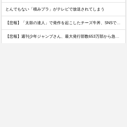
とんでもない「積みプラ」がテレビで放送されてしまう
【悲報】「太鼓の達人」で発作を起こしたチーズ牛丼、SNSで晒され嘲笑の的にされるｗｗｗｗ
【悲報】週刊少年ジャンプさん、最大発行部数653万部から急降下でついに100万部を割ってしまうwwwwww