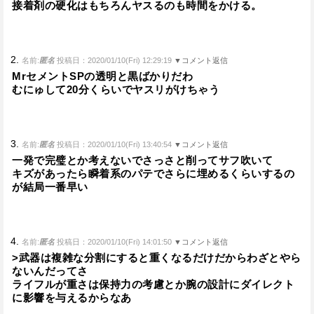
接着剤の硬化はもちろんヤスるのも時間をかける。
2.
名前:
匿名
投稿日：2020/01/10(Fri) 12:29:19
▼コメント返信
MrセメントSPの透明と黒ばかりだわ
むにゅして20分くらいでヤスリがけちゃう
3.
名前:
匿名
投稿日：2020/01/10(Fri) 13:40:54
▼コメント返信
一発で完璧とか考えないでさっさと削ってサフ吹いて
キズがあったら瞬着系のパテでさらに埋めるくらいするの
が結局一番早い
4.
名前:
匿名
投稿日：2020/01/10(Fri) 14:01:50
▼コメント返信
>武器は複雑な分割にすると重くなるだけだからわざとやら
ないんだってさ
ライフルが重さは保持力の考慮とか腕の設計にダイレクト
に影響を与えるからなあ