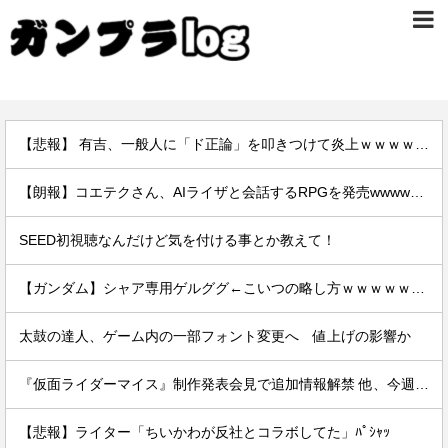
【悲報】 有吉、一般人に「ド正論」を叩きつけて炎上ｗｗｗｗｗｗｗｗ
【朗報】コエテクさん、AIライザと会話するRPGを発売wwwwwwwwwwww
SEED初視聴なんだけど気を付ける事とか教えて！
【ガンダム】シャア専用ゲルググ←こいつの略し方ｗｗｗｗｗｗｗｗｗ
太鼓の達人、ゲーム内の一部フォント変更へ 値上げの影響か
『仮面ライダーマイス』制作発表会見で追加情報解禁 他、今週の備忘録（2026/7/31～2026/8/6）
【悲報】ライター「ちいかわが反社とコラボしてた」ﾊﾟｼｬｯ