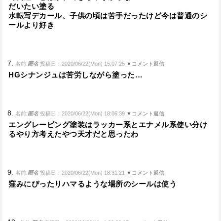
だいたい塗る
水転写デカール、子供の頃は苦手だったけど今は普通のシ
ールより好き
7.
名前:
匿名
投稿日：2020/06/22(Mon) 15:07:25
▼コメント返信
HGシナンジュは苦労しながら塗った…
8.
名前:
匿名
投稿日：2020/06/22(Mon) 18:06:39
▼コメント返信
エングレービング塗装はラッカー系とエナメル系使い分け
るやり方考えたやつ天才だと思ったわ
9.
名前:
匿名
投稿日：2020/06/22(Mon) 18:31:21
▼コメント返信
窪みにぴったりハマるような場所のシールは使う