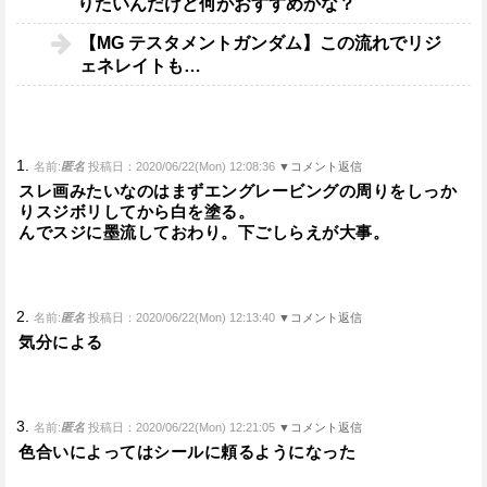
りたいんだけど何がおすすめかな？
【MG テスタメントガンダム】この流れでリジ
ェネレイトも…
1.
名前:
匿名
投稿日：2020/06/22(Mon) 12:08:36
▼コメント返信
スレ画みたいなのはまずエングレービングの周りをしっか
りスジボリしてから白を塗る。
んでスジに墨流しておわり。下ごしらえが大事。
2.
名前:
匿名
投稿日：2020/06/22(Mon) 12:13:40
▼コメント返信
気分による
3.
名前:
匿名
投稿日：2020/06/22(Mon) 12:21:05
▼コメント返信
色合いによってはシールに頼るようになった