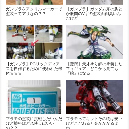
ガンプラをアクリルマーカーで
【ガンプラ】ガンダム系の胸と
塗装ってアリなの？？
か股間のV字の塗装面倒臭いん
だけど！
【ガンプラ】PGリックディア
【驚愕】天才塗り師の塗装した
スを自作するために使われた機
フィギュア、どこから見ても
体ｗｗｗ
『絵』になる
プラモの塗装に挑戦したいんだ
プラモってキットその物は安い
けど塗料はどれ使えばいい
けどこだわると金がかかるよ
の？？
ね…