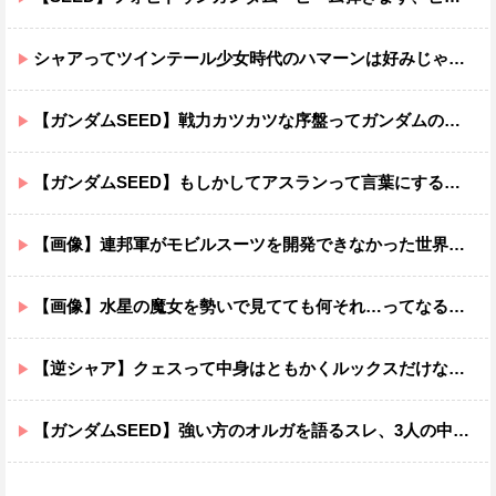
シャアってツインテール少女時代のハマーンは好みじゃなかったの？
【ガンダムSEED】戦力カツカツな序盤ってガンダムの中だと割と珍しい気がする
【ガンダムSEED】もしかしてアスランって言葉にするのが下手なだけでめっちゃいい人なのでは？
【画像】連邦軍がモビルスーツを開発できなかった世界線のガンダムｗｗｗｗｗｗｗ
【画像】水星の魔女を勢いで見てても何それ…ってなる部分ｗｗｗｗｗｗｗｗ
【逆シャア】クェスって中身はともかくルックスだけなら最高だな
【ガンダムSEED】強い方のオルガを語るスレ、3人の中でも強化は一番されてない方