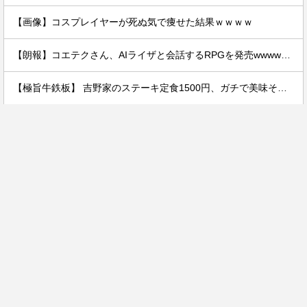
【画像】コスプレイヤーが死ぬ気で痩せた結果ｗｗｗｗ
【朗報】コエテクさん、AIライザと会話するRPGを発売wwwwwwwwwwww
【極旨牛鉄板】 吉野家のステーキ定食1500円、ガチで美味そうｗｗｗ