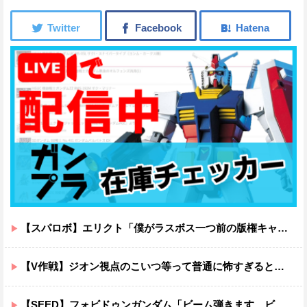
【スパロボ】エリクト「僕がラスボス一つ前の版権キャラ最後の敵ってちょっと荷が重すぎない？」
【V作戦】ジオン視点のこいつ等って普通に怖すぎると思う…
【SEED】フォビドゥンガンダム「ビーム弾きます、ビーム曲げられます、空飛びます」←二世代目でこれ出来るのおかしいだろ