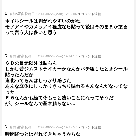
4.
名前:
匿名
投稿日：2020/06/22(Mon) 12:52:06
▼コメント返信
ホイルシールは剥がれやすいのがね……
モノアイやカメラアイ程度なら貼って後はそのままか塗る
って言う人は多いと思う
5.
名前:
匿名
投稿日：2020/06/22(Mon) 14:14:17
▼コメント返信
ＳＤの目元以外は貼らん
しかし昔ジムストライカーかなんかパチ組したときシール
貼ったんだが
進化ってもんはしっかり感じた
あんな立体にしっかりきっちり貼れるもんなんだなってな
った
ＲＧなんかも経て今もっと凄いことになってそうだ
が、シールなんで基本触らない…
6.
名前:
匿名
投稿日：2020/06/22(Mon) 14:17:57
▼コメント返信
時間経つとはがれてきちゃうからな