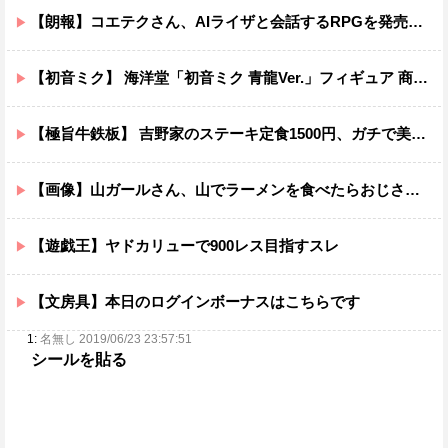
【朗報】コエテクさん、AIライザと会話するRPGを発売wwwwwwwwwwww
【初音ミク】 海洋堂「初音ミク 青龍Ver.」フィギュア 商品情報公開【17日予約開始】
【極旨牛鉄板】 吉野家のステーキ定食1500円、ガチで美味そうｗｗｗ
【画像】山ガールさん、山でラーメンを食べたらおじさんに怒られるｗｗｗ
【遊戯王】ヤドカリューで900レス目指すスレ
【文房具】本日のログインボーナスはこちらです
1:
名無し 2019/06/23 23:57:51
シールを貼る