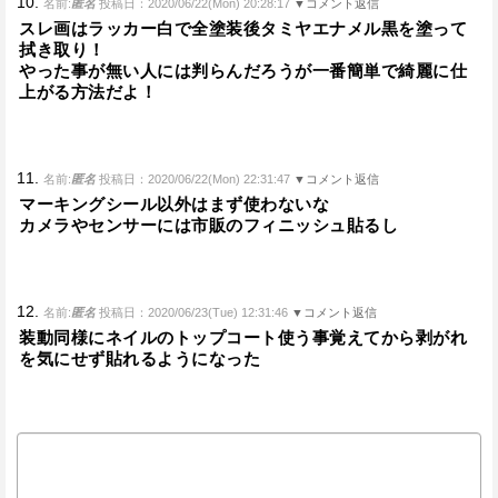
10.
名前:
匿名
投稿日：2020/06/22(Mon) 20:28:17
▼コメント返信
スレ画はラッカー白で全塗装後タミヤエナメル黒を塗って
拭き取り！
やった事が無い人には判らんだろうが一番簡単で綺麗に仕
上がる方法だよ！
11.
名前:
匿名
投稿日：2020/06/22(Mon) 22:31:47
▼コメント返信
マーキングシール以外はまず使わないな
カメラやセンサーには市販のフィニッシュ貼るし
12.
名前:
匿名
投稿日：2020/06/23(Tue) 12:31:46
▼コメント返信
装動同様にネイルのトップコート使う事覚えてから剥がれ
を気にせず貼れるようになった