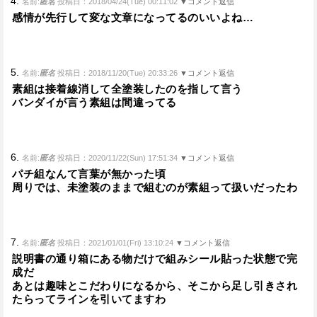
4.
名前:
匿名
投稿日：2018/04/24(Tue) 00:11:02
▼コメント返信
感情が先行して変な文章になってるのいいよね…
5.
名前:
匿名
投稿日：2018/11/20(Tue) 20:33:26
▼コメント返信
素組は接着線消して全塗装したのを指して言う
バンダイが言う素組は間違ってる
6.
名前:
匿名
投稿日：2020/11/22(Sun) 17:51:34
▼コメント返信
パチ組なんて言葉が無かった頃
周りでは、未塗装のままで組むのが素組って扱いだったわ
7.
名前:
匿名
投稿日：2021/01/01(Fri) 13:10:24
▼コメント返信
説明書の通り箱にある物だけで組みシール貼った状態で完
成だ
あとは趣味とこだわりになるから、そこから足し引きされ
たらってラインを引いてますわ