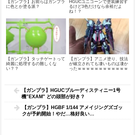
【ガンプラ】お前らはガンプラ
HGUCユニコーンで塗装練習す
に色とか塗る派？
るけど3色だけなら余裕だよ
ね！？
【ガンプラ】タッチゲートって
【ガンプラ】アニメ塗り、技法
綺麗に処理するの難しくな
が確立されても凄いものは凄か
い？？
ったｗｗｗｗｗｗｗｗｗｗｗｗ
ｗｗｗｗ
【ガンプラ】HGUCブルーディスティニー1号
機"EXAM" どの頭部が好き？
【ガンプラ】HGBF 1/144 アメイジングズゴッ
クが予約開始！やだ…格好良い…