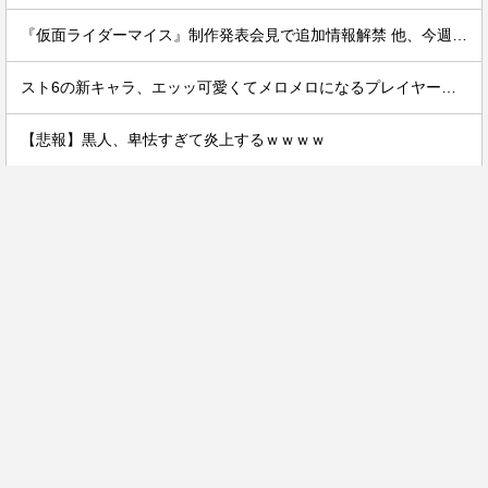
『仮面ライダーマイス』制作発表会見で追加情報解禁 他、今週の備忘録（2026/7/31～2026/8/6）
スト6の新キャラ、エッッ可愛くてメロメロになるプレイヤーが続出ｗｗ
【悲報】黒人、卑怯すぎて炎上するｗｗｗｗ