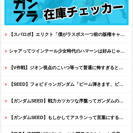
【スパロボ】エリクト「僕がラスボス一つ前の版権キャラ最後の敵ってちょっと荷が重すぎない？」
シャアってツインテール少女時代のハマーンは好みじゃなかったの？
【V作戦】ジオン視点のこいつ等って普通に怖すぎると思う…
【SEED】フォビドゥンガンダム「ビーム弾きます、ビーム曲げられます、空飛びます」←二世代目でこれ出来るのおかしいだろ
【ガンダムSEED】戦力カツカツな序盤ってガンダムの中だと割と珍しい気がする
【ガンダムSEED】もしかしてアスランって言葉にするのが下手なだけでめっちゃいい人なのでは？