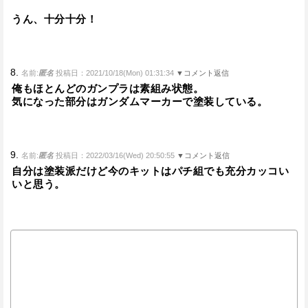
うん、十分十分！
8.
名前:
匿名
投稿日：2021/10/18(Mon) 01:31:34
▼コメント返信
俺もほとんどのガンプラは素組み状態。
気になった部分はガンダムマーカーで塗装している。
9.
名前:
匿名
投稿日：2022/03/16(Wed) 20:50:55
▼コメント返信
自分は塗装派だけど今のキットはパチ組でも充分カッコい
いと思う。