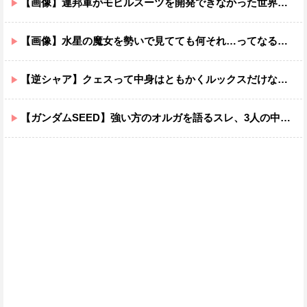
【画像】連邦軍がモビルスーツを開発できなかった世界線のガンダムｗｗｗｗｗｗｗ
【画像】水星の魔女を勢いで見てても何それ…ってなる部分ｗｗｗｗｗｗｗｗ
【逆シャア】クェスって中身はともかくルックスだけなら最高だな
【ガンダムSEED】強い方のオルガを語るスレ、3人の中でも強化は一番されてない方