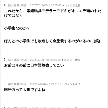
1.
名前:
匿名
投稿日：2017/07/19(Wed) 22:35:45
▼コメント返信
これだから、素組玩具モデラーモドキがオマエラ頭の中だ
けではなく
小学生なのか？
ほんとの小学生でも改造して全塗装するのがいるのに(笑)
2.
名前:
匿名
投稿日：2018/03/15(Thu) 22:56:59
▼コメント返信
お前はその前に日本語勉強してこい
3.
名前:
匿名
投稿日：2018/04/02(Mon) 13:28:17
▼コメント返信
国語力って大事ですよね