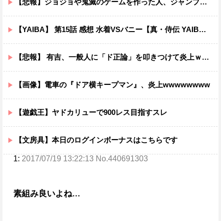
【悲報】ジョジョや鬼滅のゲームを作った人、ジャンプ垢にブロックされてお気持ち表明
【YAIBA】 第15話 感想 水着VSバニー【真・侍伝 YAIBA】
【悲報】 有吉、一般人に「ド正論」を叩きつけて炎上ｗｗｗｗｗｗｗｗ
【画像】電車の『ドア横キープマン』、炎上wwwwwwww
【遊戯王】ヤドカリューで900レス目指すスレ
【文房具】本日のログインボーナスはこちらです
1:
2017/07/19 13:22:13 No.440691303
素組み良いよね…