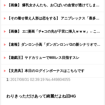
【画像】 爆乳女さんたち、お◯ぱいの血管が透けてしまうｗｗｗwｗｗｗｗｗｗｗｗ❤
【その着せ替え人形は恋をする】 アニプレックス「喜多川海夢 レースクイーンVer.」フィギュア【再販予約開始】
【画像】 エ□漫画「チ●コの先が子宮に挿入ｗｗｗ」←これ有り得るの？ｗｗ
【速報】ダンロン小高「ダンガンロンパ2の新シナリオでは、人気キャラも殺していきますw」
【遊戯王】ヤドカリューで900レス目指すスレ
【文房具】本日のログインボーナスはこちらです
1:
2017/08/31 02:39:19 No.449804055
わりきっただけあって綺麗だよね旧HG