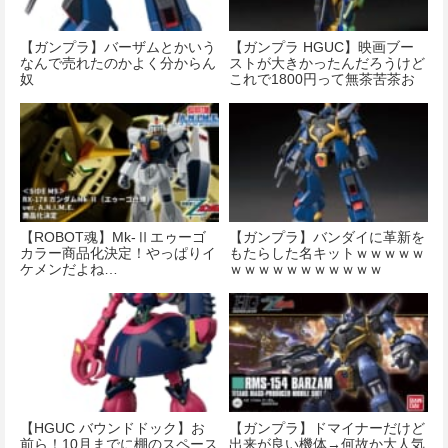
【ガンプラ】バーザムとかいう
【ガンプラ HGUC】映画ブー
なんで売れたのかよく分からん
ストが大きかったんだろうけど
奴
これで1800円って無茶苦茶お
得やな
【ROBOT魂】Mk-Ⅱエゥーゴ
【ガンプラ】バンダイに革新を
カラー商品化決定！やっぱりイ
もたらした名キットｗｗｗｗｗ
ケメンだよね…
ｗｗｗｗｗｗｗｗｗｗｗ
【HGUC バウンドドック】お
【ガンプラ】ドマイナーだけど
前ら！10月までに棚のスペース
出来が良い機体→何故か大人気