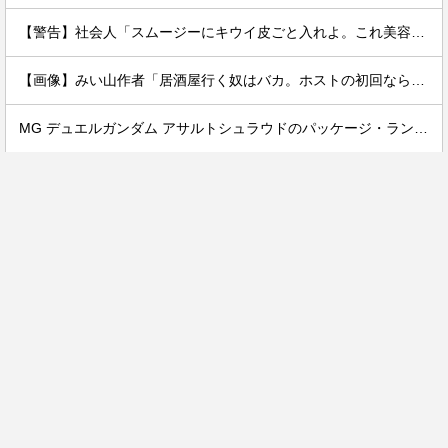
【警告】社会人「スムージーにキウイ皮ごと入れよ。これ美容にいいんだよね〜」→ 結果…
【画像】みい山作者「居酒屋行く奴はバカ。ホストの初回なら居酒屋より安く飲めてイケメンにチヤホヤされる」
MG デュエルガンダム アサルトシュラウドのパッケージ・ランナー