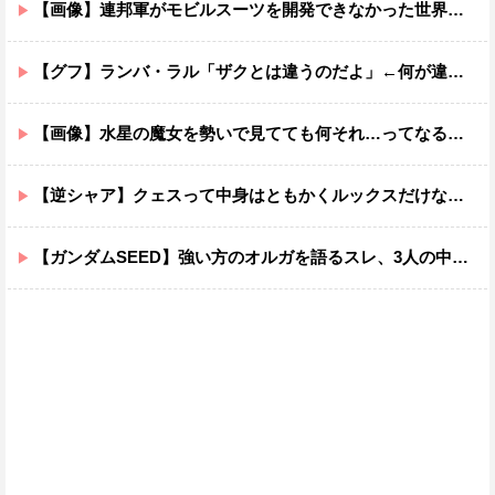
【画像】連邦軍がモビルスーツを開発できなかった世界線のガンダムｗｗｗｗｗｗｗ
【グフ】ランバ・ラル「ザクとは違うのだよ」←何が違うの？
【画像】水星の魔女を勢いで見てても何それ…ってなる部分ｗｗｗｗｗｗｗｗ
【逆シャア】クェスって中身はともかくルックスだけなら最高だな
【ガンダムSEED】強い方のオルガを語るスレ、3人の中でも強化は一番されてない方