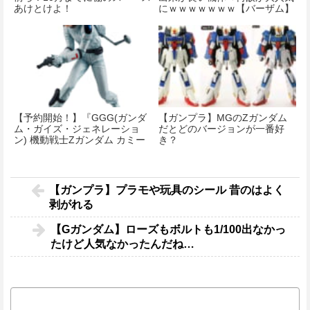
あけとけよ！
にｗｗｗｗｗｗｗ【バーザム】
【予約開始！】『GGG(ガンダ
【ガンプラ】MGのΖガンダム
ム・ガイズ・ジェネレーショ
だとどのバージョンが一番好
ン) 機動戦士Zガンダム カミー
き？
ユ・ビダン フィギュア』
【ガンプラ】プラモや玩具のシール 昔のはよく
剥がれる
【Gガンダム】ローズもボルトも1/100出なかっ
たけど人気なかったんだね…