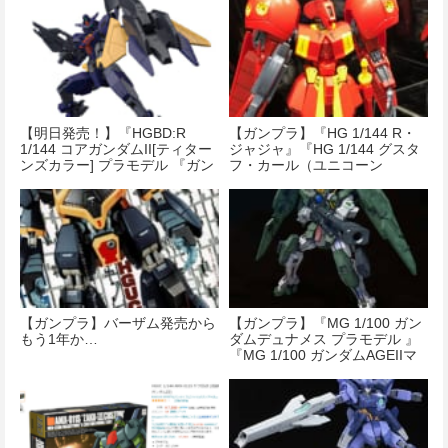
【明日発売！】『HGBD:R
【ガンプラ】『HG 1/144 R・
1/144 コアガンダムII[ティター
ジャジャ』『HG 1/144 グスタ
ンズカラー] プラモデル 『ガン
フ・カール（ユニコーン
ダムビルドダイバーズ
Ver.）』が初公開！
Re:RISE』』
【ガンプラ】バーザム発売から
【ガンプラ】『MG 1/100 ガン
もう1年か…
ダムデュナメス プラモデル 』
『MG 1/100 ガンダムAGEIIマ
グナム』『HGBD 1/144 ガンダ
ムザラキエル プラモデル』が
予約開始！