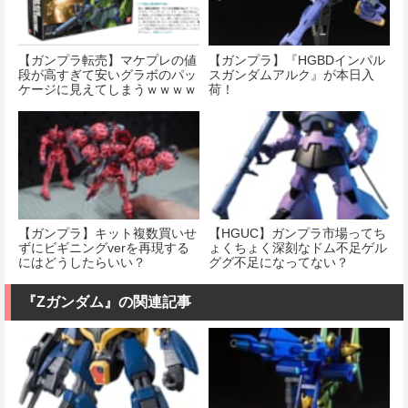
【ガンプラ転売】マケプレの値
【ガンプラ】『HGBDインパル
段が高すぎて安いグラボのパッ
スガンダムアルク』が本日入
ケージに見えてしまうｗｗｗｗ
荷！
ｗｗｗｗｗｗｗｗｗｗｗｗ
【ガンプラ】キット複数買いせ
【HGUC】ガンプラ市場ってち
ずにビギニングverを再現する
ょくちょく深刻なドム不足ゲル
にはどうしたらいい？
ググ不足になってない？
『Ζガンダム』の関連記事