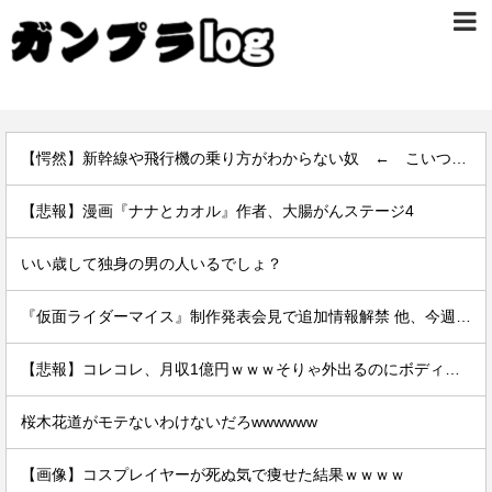
【愕然】新幹線や飛行機の乗り方がわからない奴 ← こいつｗｗｗｗｗｗｗｗｗｗ
【悲報】漫画『ナナとカオル』作者、大腸がんステージ4
いい歳して独身の男の人いるでしょ？
『仮面ライダーマイス』制作発表会見で追加情報解禁 他、今週の備忘録（2026/7/31～2026/8/6）
【悲報】コレコレ、月収1億円ｗｗｗそりゃ外出るのにボディガードつけるわ…
桜木花道がモテないわけないだろwwwwww
【画像】コスプレイヤーが死ぬ気で痩せた結果ｗｗｗｗ