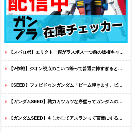
【スパロボ】エリクト「僕がラスボス一つ前の版権キャラ最後の敵ってちょっと荷が重すぎない？」
【V作戦】ジオン視点のこいつ等って普通に怖すぎると思う…
【SEED】フォビドゥンガンダム「ビーム弾きます、ビーム曲げられます、空飛びます」←二世代目でこれ出来るのおかしいだろ
【ガンダムSEED】戦力カツカツな序盤ってガンダムの中だと割と珍しい気がする
【ガンダムSEED】もしかしてアスランって言葉にするのが下手なだけでめっちゃいい人なのでは？