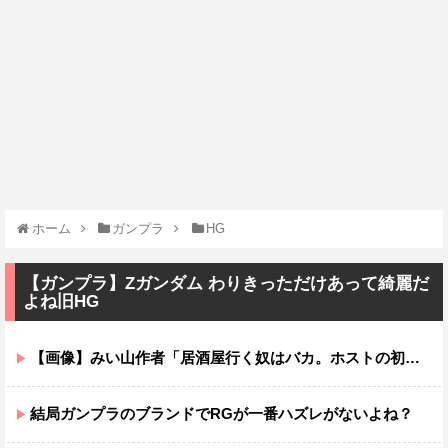
ホーム
ガンプラ
HG
【ガンプラ】Zガンダム わりきっただけあって綺麗だ
よね旧HG
【画像】みい山作者「居酒屋行く奴はバカ。ホストの初回なら居酒屋より安く飲めてイケメンにチヤホヤされる」
結局ガンプラのブランドでRGが一番ハズレがないよね？