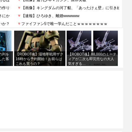
の列を
【ROBOT魂】湿地帯戦用ザク
【ROBOT魂】88,000のミーテ
した客
16時から予約開始！お前らは
ィアが二次も即完売なの大人
これも買うの？
気すぎる…