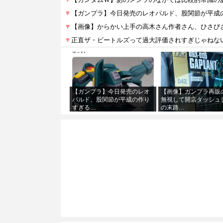
【ガンプラ】今日発売のレオ
【画像】ガンプラ再販
パルド、股関節が平成の作り
無視して開店ダッシュ
すぎる…
の末路…