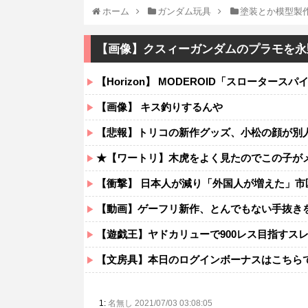
ホーム
ガンダム玩具
塗装とか模型製
【画像】クスィーガンダムのプラモを永
【Horizon】 MODEROID「スローター
【画像】 キス釣りするんや
【悲報】トリコの新作グッズ、小松の顔が別
★【ワートリ】木虎をよく見たのでこの子がメイ
【衝撃】 日本人が減り「外国人が増えた」市
【動画】ゲーフリ新作、とんでもない手抜きを
【遊戯王】ヤドカリューで900レス目指すス
【文房具】本日のログインボーナスはこちら
1:
名無し 2021/07/03 03:08:05