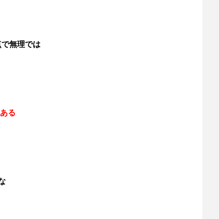
点で無理では
ある
な