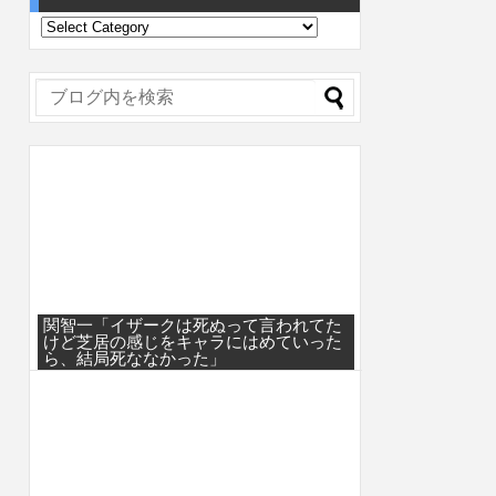
関智一「イザークは死ぬって言われてた
けど芝居の感じをキャラにはめていった
ら、結局死ななかった」