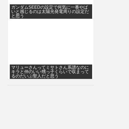
ガンダムSEEDの設定で何気に一番やば
いと感じるのは太陽光発電周りの設定だ
と思う
マリューさんってミサトさん系譜なのに
キラと仲のいい甥っ子くらいで収まって
るのだいぶ聖人だと思う