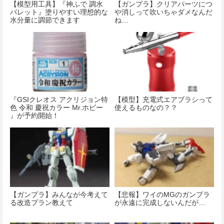
【模型用工具】『神ふで 調水
【ガンプラ】クリアパーツにつ
パレット』塗りやすい理想的な
や消しって吹いちゃダメなんだ
水分量に調節できます
ね…
『GSIクレオス アクリジョン特
【模型】充電式エアブラシって
色 令和 慶祝カラー Mr.ホビー
使えるものなの？？
』が予約開始！
【ガンプラ】みんなが今考えて
【悲報】ワイのMGのガンプラ
る改造プラン教えて
が永遠に完成しないんだが…