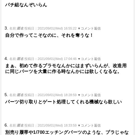
パチ組なんぞいらん
3.
名前:
匿名
投稿日：2021/09/01(Wed) 16:55:22
▼コメント返信
自分で作ってこそなのに、それを奪うな！
4.
名前:
匿名
投稿日：2021/09/01(Wed) 17:04:46
▼コメント返信
まぁ、初めて作るプラモなんかにはまずいらんが、改造用
に同じパーツを大量に作る時なんかには欲しくなるな。
5.
名前:
匿名
投稿日：2021/09/01(Wed) 18:28:59
▼コメント返信
パーツ切り取りとゲート処理してくれる機械なら欲しい
6.
名前:
匿名
投稿日：2021/09/01(Wed) 18:33:59
▼コメント返信
別売り履帯や1/700エッチングパーツのような、プラじゃな