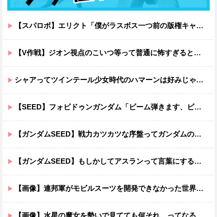
【スパロボ】エリクト「僕がラスボス一つ前の版権キャラ最後の敵ってちょっと荷が重すぎない？」
【V作戦】ジオン視点のこいつ等って普通に怖すぎると思う…
シャアってツインテール少女時代のハマーンは好みじゃなかったの？
【SEED】フォビドゥンガンダム「ビーム弾きます、ビーム曲げられます、空飛びます」←二世代目でこれ出来るのおかしいだろ
【ガンダムSEED】戦力カツカツな序盤ってガンダムの中だと割と珍しい気がする
【ガンダムSEED】もしかしてアスランって言葉にするのが下手なだけでめっちゃいい人なのでは？
【画像】連邦軍がモビルスーツを開発できなかった世界線のガンダムｗｗｗｗｗｗｗ
【画像】水星の魔女を勢いで見てても何それ…ってなる部分ｗｗｗｗｗｗｗｗ