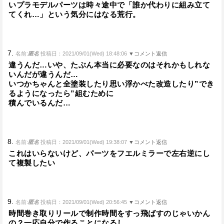
いプラモデルパーツは時々途中で「誰か代わりに組み立て
てくれ…」という気分にはなる荒行。
7.
名前:
匿名
投稿日：2021/09/01(Wed) 18:48:06
▼コメント返信
違うんだ…いや、たぶん本当に必要なのはそれかもしれな
いんだが違うんだ…
いつかちゃんと全塗装したり思い浮かべた改造したり”でき
るようになったら”組むために
積んでいるんだ…
8.
名前:
匿名
投稿日：2021/09/01(Wed) 19:38:07
▼コメント返信
これはいらないけど、パーツをフエルミラーで左右逆にし
て複製したい
9.
名前:
匿名
投稿日：2021/09/01(Wed) 20:56:45
▼コメント返信
時間巻き取りリールで制作時間をすっ飛ばすのじゃいかん
の？一応自分で作ることになるし