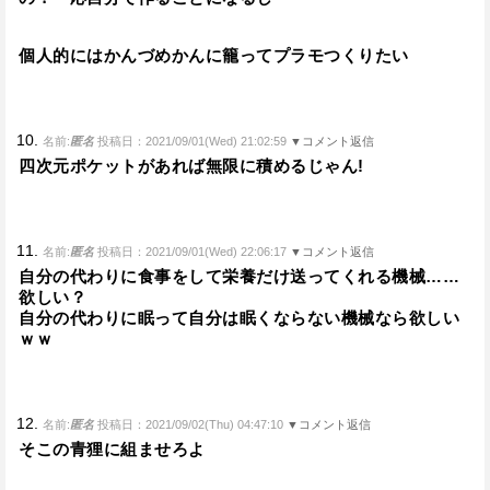
個人的にはかんづめかんに籠ってプラモつくりたい
10.
名前:
匿名
投稿日：2021/09/01(Wed) 21:02:59
▼コメント返信
四次元ポケットがあれば無限に積めるじゃん!
11.
名前:
匿名
投稿日：2021/09/01(Wed) 22:06:17
▼コメント返信
自分の代わりに食事をして栄養だけ送ってくれる機械……
欲しい？
自分の代わりに眠って自分は眠くならない機械なら欲しい
ｗｗ
12.
名前:
匿名
投稿日：2021/09/02(Thu) 04:47:10
▼コメント返信
そこの青狸に組ませろよ