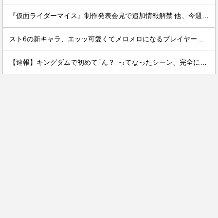
『仮面ライダーマイス』制作発表会見で追加情報解禁 他、今週の備忘録（2026/7/31～2026/8/6）
スト6の新キャラ、エッッ可愛くてメロメロになるプレイヤーが続出ｗｗ
【速報】キングダムで初めて｢ん？｣ってなったシーン、完全に一致してしまうｗｗｗｗｗｗｗｗｗｗｗｗｗ