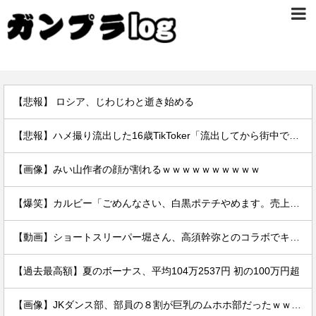
【悲報】 ロシア、じわじわと逝き始める
【悲報】ハメ撮り流出した16歳TikToker「流出してから街中で高校生に胸揉まれまくる」
【画像】みい山作者の顔が割れるｗｗｗｗｗｗｗｗｗｗ
【爆笑】カルビー「ごめんなさい、白黒ポテチやめます。売上ガタ落ちしました…」
【動画】ショートスリーパー堀さん、高須幹弥とのコラボでキレ過ぎてる動画がヤバいｗｗｗｗｗ
【過去最高額】夏のボーナス、平均104万2537円 初の100万円超
【画像】JKダンス部、部員の８割が巨乳のムホホ部だったｗｗｗｗ