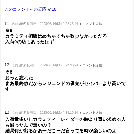
このコメントへの反応:※15
11.
名前:
匿名
投稿日：2023/08/14(Mon) 22:23:46
▼コメント返信
※9
カラミティ初版はめちゃくちゃ数少なかっただろ
入荷0の店もあったはず
12.
名前:
匿名
投稿日：2023/08/14(Mon) 22:30:24
▼コメント返信
※8
おっと忘れた
まあ最終敵だからレジェンドの優先がセイバーより高いで
す
13.
名前:
匿名
投稿日：2023/08/14(Mon) 23:16:10
▼コメント返信
入荷量多いしカラミティ、レイダーの時より買い求める人
も減ったんで無いの？
結局何が出るかあーだこーだ言ってる時が楽しいのよ