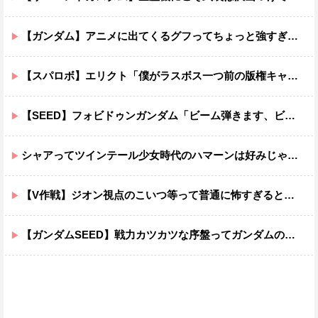
【ガンダム】アニメに出てくるグフってちょっと強すぎじゃない？
【スパロボ】エリクト「僕がラスボス一つ前の版権キャラ最後の敵ってちょっと荷が重すぎない？」
【SEED】フォビドゥンガンダム「ビーム弾きます、ビーム曲げられます、空飛びます」←二世代目でこれ出来るのおかしいだろ
シャアってツインテール少女時代のハマーンは好みじゃなかったの？
【V作戦】ジオン視点のこいつ等って普通に怖すぎると思う…
【ガンダムSEED】戦力カツカツな序盤ってガンダムの中だと割と珍しい気がする