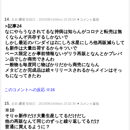
14.
名前:
匿名
投稿日：2023/08/14(Mon) 23:28:58
▼コメント返信
>記事24
なにやらうなされてるな持病は知らんがコロナと転売は無
くならんぞ共存するしかないで
しかし最近のバンダイはZにしろ水星にしろ他再販減らして
も新作は大量出荷するからキツいで
ベース限定とか事前情報ないゲリラ再販となんとかプレバ
ン品でしか商売できんわ
一般物も毎度同じ物ばかりだから商売にならん
メタビとか完成品は続々リリースされるからメインはそっ
ちになってきたわ
このコメントへの反応:※16
15.
名前:
匿名
投稿日：2023/08/14(Mon) 23:32:39
▼コメント返信
※10
そりゃ新作だけ大量生産してるだけだし
他の再販なんて同じのずっと繰り返してるだけ
普通に買えるように？