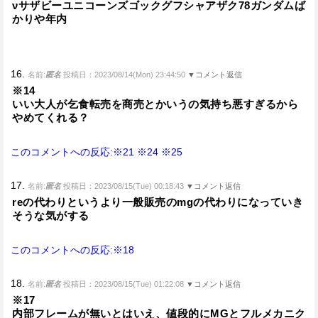
νサザビーユニコーンズゴックグフシャアザク78ガンダムば
かりや年内
16.
名前:
匿名
投稿日：2023/08/14(Mon) 23:44:50
▼コメント返信
※14
いい大人が乞食転売を商売とかいうの気持ち悪すぎるから
やめてくれる？
このコメントへの反応:※21
※24
※25
17.
名前:
匿名
投稿日：2023/08/15(Tue) 00:18:43
▼コメント返信
reの代わりというより一般販売のmgの代わりになっていき
そうな気がする
このコメントへの反応:※18
18.
名前:
匿名
投稿日：2023/08/15(Tue) 01:22:08
▼コメント返信
※17
内部フレームが無いとはいえ、値段的にMGとフルメカニク