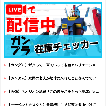
【ガンダム】ザクって一言でいっても色々バリエーションがあるよね
【ガンダム】難民の老人が地球に来れたこと喜んでてアレ？連邦もやってることヤバくない？ってなる
【画像】ネオジオン総裁「この暖かさをもった地球が人間さえ破壊するんだ（汗だく）」
【サーペントカスタム】量産機にこそ武装は沢山つけてほしいよね