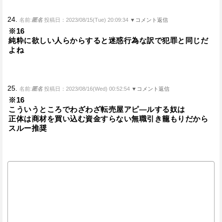
24.
名前:
匿名
投稿日：2023/08/15(Tue) 20:09:34
▼コメント返信
※16
純粋に欲しい人らからすると迷惑行為な訳で犯罪と同じだ
よね
25.
名前:
匿名
投稿日：2023/08/16(Wed) 00:52:54
▼コメント返信
※16
こういうところでわざわざ転売屋アピ―ルする奴は
正体は商材を買い込む資金すらない無職引き籠もりだから
スルー推奨