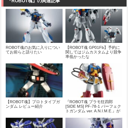
『ROBOT魂』の関連記事
ROBOT魂のお気に入りについ
【ROBOT魂 GP01Fb】予約に
てお前らと語りたい
関してはジムカスタムより競争
率低かったな
【ROBOT魂】プロトタイプガ
『ROBOT魂 プラモ狂四郎
ンダム レビュー紹介
[SIDE MS] PF-78-1 パーフェク
トガンダム ver. A.N.I.M.E.』が
予約開始！