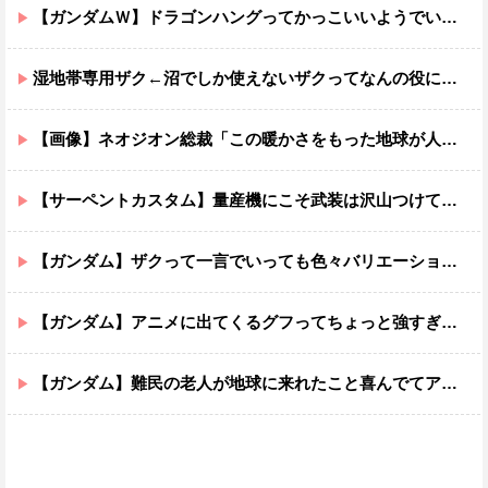
【ガンダムＷ】ドラゴンハングってかっこいいようでいて実は全然かっこよくないのでは？
湿地帯専用ザク←沼でしか使えないザクってなんの役に立つ設定なんだ？
【画像】ネオジオン総裁「この暖かさをもった地球が人間さえ破壊するんだ（汗だく）」
【サーペントカスタム】量産機にこそ武装は沢山つけてほしいよね
【ガンダム】ザクって一言でいっても色々バリエーションがあるよね
【ガンダム】アニメに出てくるグフってちょっと強すぎじゃない？
【ガンダム】難民の老人が地球に来れたこと喜んでてアレ？連邦もやってることヤバくない？ってなる