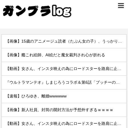
【画像】15歳のアニメージュ読者（たぶん女の子）、うっかりガンダム富野に質問してしまい無事に『反米』思想を叩き込まれる…
【画像】艦これ絵師、AI絵だと魔女裁判され心が折れる
【動画】女さん、インスタ映えの為にロードスターを路肩に止めて記念撮影していたら後続車に突っ込まれて咽び泣くwwwwwwwwwwwwwww
『ウルトラマンテオ』しまじろうコラボ＆第6話「プッチーのお引っ越し」感想・実況まとめ
【速報】ひろゆき、離婚wwwwww
【画像】新人社員、封筒の開封方法が予想外すぎるｗｗｗｗ
【動画】女さん、インスタ映えの為にロードスターを路肩に止めて記念撮影していたら後続車に突っ込まれて咽び泣くwwwwwwwwwwwwwww