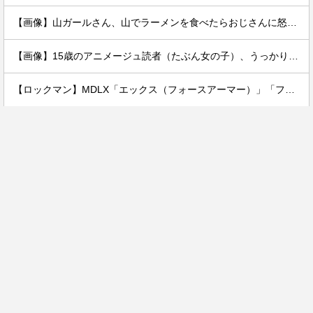
【画像】山ガールさん、山でラーメンを食べたらおじさんに怒られるｗｗｗ
【画像】15歳のアニメージュ読者（たぶん女の子）、うっかりガンダム富野に質問してしまい無事に『反米』思想を叩き込まれる…
【ロックマン】MDLX「エックス（フォースアーマー）」「フォルテ」アクションフィギュア【彩色原型公開】