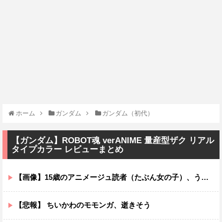
ホーム
ガンダム
ガンダム（初代）
【ガンダム】ROBOT魂 verANIME 量産型ザク リアル
タイプカラー レビューまとめ
【画像】15歳のアニメージュ読者（たぶん女の子）、うっかりガンダム富野に質問してしまい無事に『反米』思想を叩き込まれる…
【悲報】 ちいかわのモモンガ、逝きそう