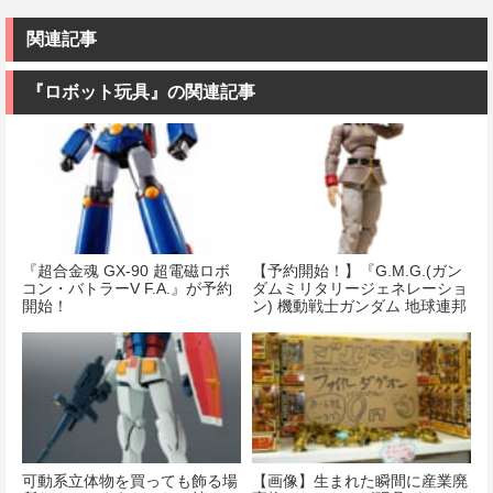
関連記事
『ロボット玩具』の関連記事
『超合金魂 GX-90 超電磁ロボ
【予約開始！】『G.M.G.(ガン
コン・バトラーV F.A.』が予約
ダムミリタリージェネレーショ
開始！
ン) 機動戦士ガンダム 地球連邦
軍一般兵士03 1/18 可動フィ
ギュア』
可動系立体物を買っても飾る場
【画像】生まれた瞬間に産業廃