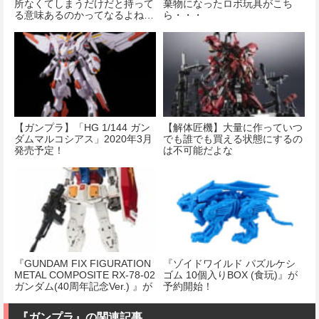
所なくてしまうだけだと持って
棄物になったロボ玩具がこち
る意味あるのかってなるよね…
ら・・・
【ガンプラ】「HG 1/144 ガン
【解体匠機】大量に作っていつ
ダムマルコシアス」2020年3月
でも誰でも買える状態にするの
発売予定！
は不可能だよな
『GUNDAM FIX FIGURATION
『ゾイドワイルド パズルケシ
METAL COMPOSITE RX-78-02
ゴム 10個入りBOX (食玩)』が
ガンダム(40周年記念Ver.) 』が
予約開始！
予約開始！
『ガンプラ』の関連記事