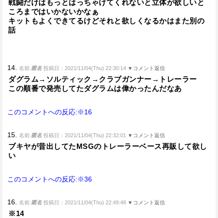
戦闘だけはもっとはっちゃけてくれないと立体が欲しいと
ころまではいかないかなぁ
キットもよくできてるけどそれと欲しくなるかはまた別の
話
14.
名前:
匿名
投稿日：2021/11/04(Thu) 22:30:14
▼コメント返信
ダグラム→ソルティック→クラブガンナー→トレーラー
この順番で発売してたダグラムは偉かったんだなあ
このコメントへの反応:※16
15.
名前:
匿名
投稿日：2021/11/04(Thu) 22:32:01
▼コメント返信
ブキヤが昔出してたMSGのトレーラーベース再販して欲し
い
このコメントへの反応:※36
16.
名前:
匿名
投稿日：2021/11/04(Thu) 22:49:48
▼コメント返信
※14