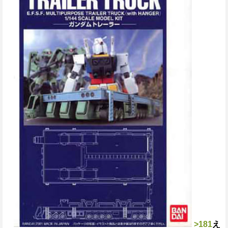
>181
え