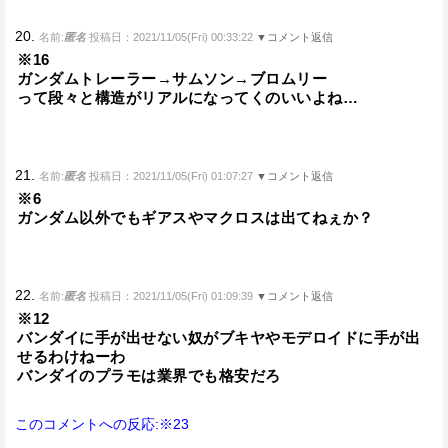
20.
名前:
匿名
投稿日：2021/11/05(Fri) 00:33:22
▼コメント返信
※16
ガンダムトレーラー→サムソン→ブロムリー
って段々と構造がリアルになってくのいいよね…
21.
名前:
匿名
投稿日：2021/11/05(Fri) 01:07:27
▼コメント返信
※6
ガンダム以外でもギアスやマクロスは出てねぇか？
22.
名前:
匿名
投稿日：2021/11/05(Fri) 01:09:39
▼コメント返信
※12
バンダイに手が出せない奴がブキヤやモデロイドに手が出
せるわけねーわ
バンダイのプラモは業界でも格安だろ
このコメントへの反応:※23