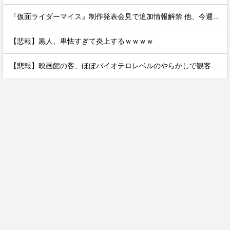
『仮面ライダーマイス』制作発表会見で追加情報解禁 他、今週の備忘録（2026/7/31～2026/8/6）
【悲報】黒人、卑怯すぎて炎上するｗｗｗｗ
【悲報】映画館の客、ほぼバイオテロレベルのやらかしで観客が避難する事態にｗｗｗｗ