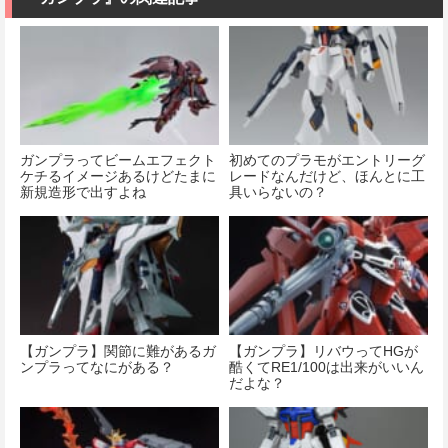
ガンプラってビームエフェクト
初めてのプラモがエントリーグ
ケチるイメージあるけどたまに
レードなんだけど、ほんとに工
新規造形で出すよね
具いらないの？
【ガンプラ】関節に難があるガ
【ガンプラ】リバウってHGが
ンプラってなにがある？
酷くてRE1/100は出来がいいん
だよな？