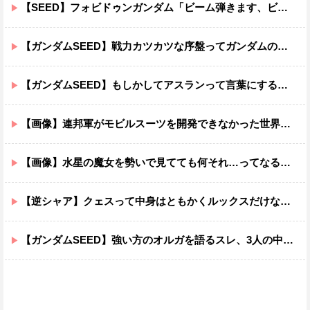
【SEED】フォビドゥンガンダム「ビーム弾きます、ビーム曲げられます、空飛びます」←二世代目でこれ出来るのおかしいだろ
【ガンダムSEED】戦力カツカツな序盤ってガンダムの中だと割と珍しい気がする
【ガンダムSEED】もしかしてアスランって言葉にするのが下手なだけでめっちゃいい人なのでは？
【画像】連邦軍がモビルスーツを開発できなかった世界線のガンダムｗｗｗｗｗｗｗ
【画像】水星の魔女を勢いで見てても何それ…ってなる部分ｗｗｗｗｗｗｗｗ
【逆シャア】クェスって中身はともかくルックスだけなら最高だな
【ガンダムSEED】強い方のオルガを語るスレ、3人の中でも強化は一番されてない方