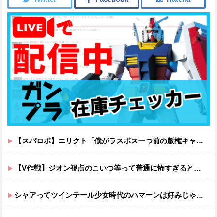
【スパロボ】エリクト「僕がラスボス一つ前の版権キャラ最後の敵ってちょっと荷が重すぎない？」
【V作戦】ジオン視点のこいつ等って普通に怖すぎると思う…
シャアってツインテール少女時代のハマーンは好みじゃなかったの？