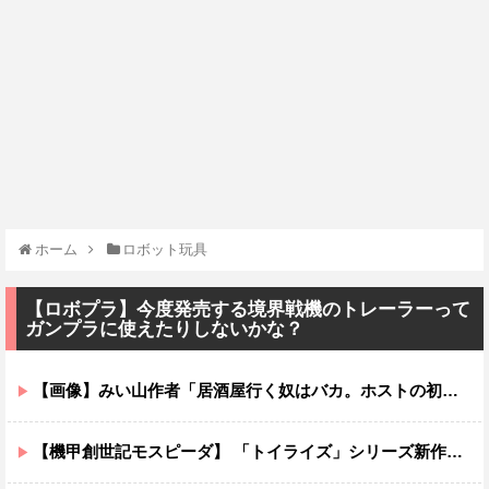
ホーム
ロボット玩具
【ロボプラ】今度発売する境界戦機のトレーラーって
ガンプラに使えたりしないかな？
【画像】みい山作者「居酒屋行く奴はバカ。ホストの初回なら居酒屋より安く飲めてイケメンにチヤホヤされる」
【機甲創世記モスピーダ】 「トイライズ」シリーズ新作【明日予約開始】