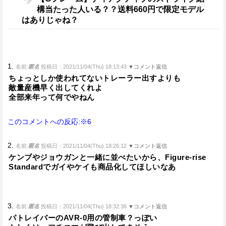
構当たった人いる？？送料660円で限定モデル
はありじゃね？
1.
名前:
匿名
投稿日：2021/11/04(Thu) 18:13:43
▼コメント返信
ちょっとしか使われてないトレーラー出すよりも
敵量産機早く出してくれよ
全部来年って何でやねん
このコメントへの反応:※6
2.
名前:
匿名
投稿日：2021/11/04(Thu) 18:26:12
▼コメント返信
ケンブやジョウガンと一緒に並べたいから、Figure-rise
Standardでガイやケイも商品化してほしいなあ
3.
名前:
匿名
投稿日：2021/11/04(Thu) 18:32:36
▼コメント返信
パトレイバーのAVR-0用の管制車？っぽい