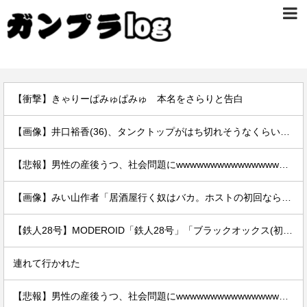
【衝撃】きゃりーぱみゅぱみゅ 本名をさらりと告白
【画像】井口裕香(36)、タンクトップがはち切れそうなくらいデカイｗｗｗｗｗｗｗｗｗｗｗ
【悲報】男性の産後うつ、社会問題にwwwwwwwwwwwwwwwwww
【画像】みい山作者「居酒屋行く奴はバカ。ホストの初回なら居酒屋より安く飲めてイケメンにチヤホヤされる」
【鉄人28号】MODEROID「鉄人28号」「ブラックオックス(初代鉄人版)」プラモデル【再販予約開始】
連れて行かれた
【悲報】男性の産後うつ、社会問題にwwwwwwwwwwwwwwwwww