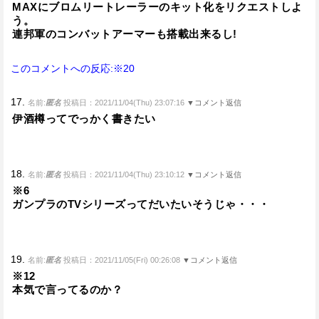
MAXにブロムリートレーラーのキット化をリクエストしよ
う。
連邦軍のコンバットアーマーも搭載出来るし!
このコメントへの反応:※20
17.
名前:
匿名
投稿日：2021/11/04(Thu) 23:07:16
▼コメント返信
伊酒樽ってでっかく書きたい
18.
名前:
匿名
投稿日：2021/11/04(Thu) 23:10:12
▼コメント返信
※6
ガンプラのTVシリーズってだいたいそうじゃ・・・
19.
名前:
匿名
投稿日：2021/11/05(Fri) 00:26:08
▼コメント返信
※12
本気で言ってるのか？