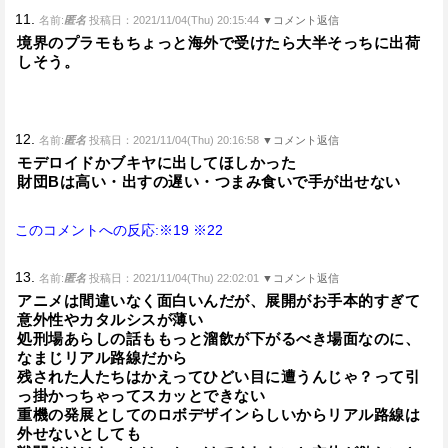
11.
名前:
匿名
投稿日：2021/11/04(Thu) 20:15:44
▼コメント返信
境界のプラモもちょっと海外で受けたら大半そっちに出荷
しそう。
12.
名前:
匿名
投稿日：2021/11/04(Thu) 20:16:58
▼コメント返信
モデロイドかブキヤに出してほしかった
財団Bは高い・出すの遅い・つまみ食いで手が出せない
このコメントへの反応:※19
※22
13.
名前:
匿名
投稿日：2021/11/04(Thu) 22:02:01
▼コメント返信
アニメは間違いなく面白いんだが、展開がお手本的すぎて
意外性やカタルシスが薄い
処刑場あらしの話ももっと溜飲が下がるべき場面なのに、
なまじリアル路線だから
残された人たちはかえってひどい目に遭うんじゃ？って引
っ掛かっちゃってスカッとできない
重機の発展としてのロボデザインらしいからリアル路線は
外せないとしても