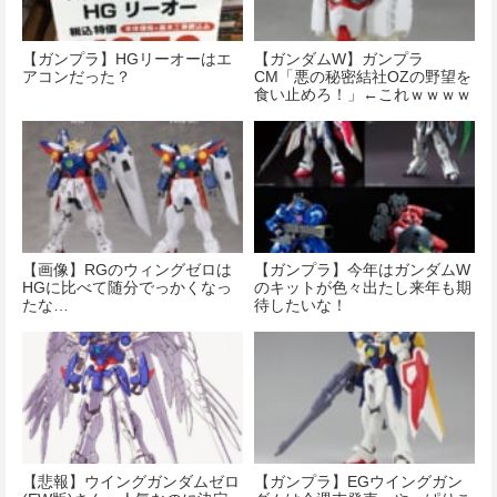
【ガンプラ】HGリーオーはエ
【ガンダムW】ガンプラ
アコンだった？
CM「悪の秘密結社OZの野望を
食い止めろ！」←これｗｗｗｗ
ｗｗｗ
【画像】RGのウィングゼロは
【ガンプラ】今年はガンダムW
HGに比べて随分でっかくなっ
のキットが色々出たし来年も期
たな…
待したいな！
【悲報】ウイングガンダムゼロ
【ガンプラ】EGウイングガン