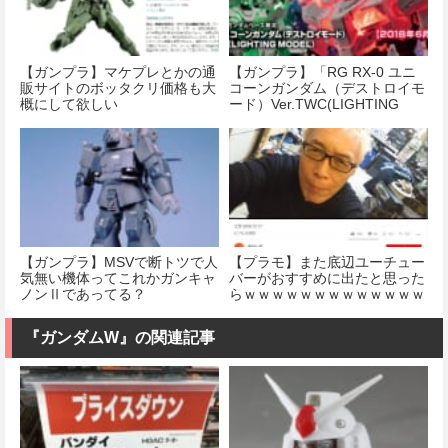
【ガンプラ】マケプレとかの通
【ガンプラ】「RG RX-0 ユニ
販サイトのボッタクリ価格も大
コーンガンダム（デストロイモ
概にして欲しい
ード）Ver.TWC(LIGHTING
MODEL)」の発売日が6月9日
（土）に決定！
【ガンプラ】MSVで断トツで人
【プラモ】また底辺ユーチュー
気無い機体ってこれかガンキャ
バーがおすすめに出たと思った
ノンⅡであってる？
らｗｗｗｗｗｗｗｗｗｗｗｗｗ
『ガンダムW』の関連記事