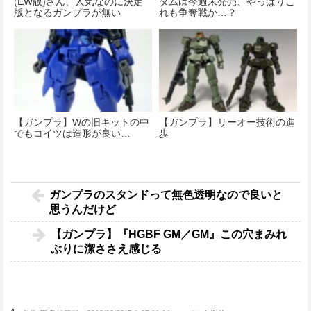
(EW版)さん、人気なのに決定
ダムは今週末発売、やっぱりこ
版となるガンプラが無い
れも争奪戦か…？
【ガンプラ】Wの旧キットの中
【ガンプラ】リーオー技術の進
でもコイツは造形が良い…
歩
ガンプラのスタンドって無色透明なので良いと
思うんだけど
【ガンプラ】『HGBF GM／GM』この穴まみれ
ぶりに潔ささえ感じる