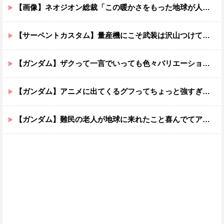
【画像】ネオジオン総裁「この暖かさをもった地球が人間さえ破壊するんだ（汗だく）」
【サーペントカスタム】量産機にこそ武装は沢山つけてほしいよね
【ガンダム】ザクって一言でいっても色々バリエーションがあるよね
【ガンダム】アニメに出てくるグフってちょっと強すぎじゃない？
【ガンダム】難民の老人が地球に来れたこと喜んでてアレ？連邦もやってることヤバくない？ってなる