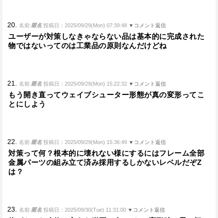
20.
名前:
匿名
投稿日：2025/09/29(Mon) 07:39:48
▼コメント返信
ユーザーが対策しなきゃならない品は基本的に完成された
物ではないってのは工業品の原則なんだけどね
21.
名前:
匿名
投稿日：2025/09/29(Mon) 15:22:32
▼コメント返信
もう開き直ってウェイブシューター形態が真の変形ってこ
とにしよう
22.
名前:
匿名
投稿日：2025/09/29(Mon) 15:36:49
▼コメント返信
対策って何？根本的に壊れない様にするにはフレーム全部
金属パーツの組み立て済み採用するしかないレベルだぞZ
は？
23.
名前:
匿名
投稿日：2025/09/30(Tue) 11:31:00
▼コメント返信