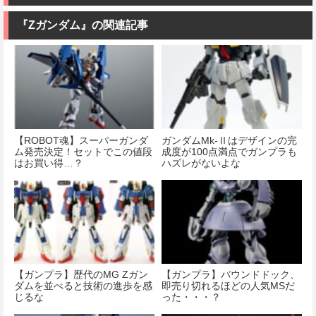
『Ζガンダム』の関連記事
【ROBOT魂】スーパーガンダ
ガンダムMk-Ⅱはデザインの完
ム発売決定！セットでこの値段
成度が100点満点でガンプラも
はお買い得…？
ハズレがないよな
【ガンプラ】歴代のMG Ζガン
【ガンプラ】バウンドドック、
ダムを並べると技術の進歩を感
即売り切れるほどの人気MSだ
じるな
った・・・？