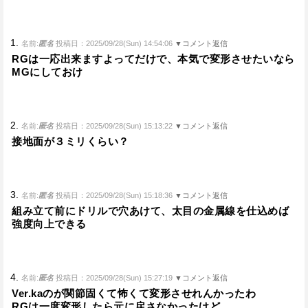
1.
名前:
匿名
投稿日：2025/09/28(Sun) 14:54:06
▼コメント返信
RGは一応出来ますよってだけで、本気で変形させたいなら
MGにしておけ
2.
名前:
匿名
投稿日：2025/09/28(Sun) 15:13:22
▼コメント返信
接地面が３ミリくらい？
3.
名前:
匿名
投稿日：2025/09/28(Sun) 15:18:36
▼コメント返信
組み立て前にドリルで穴あけて、太目の金属線を仕込めば
強度向上できる
4.
名前:
匿名
投稿日：2025/09/28(Sun) 15:27:19
▼コメント返信
Ver.kaのが関節固くて怖くて変形させれんかったわ
RGは一度変形したら元に戻さなかったけど