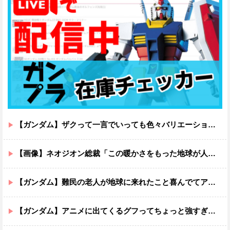
【ガンダム】ザクって一言でいっても色々バリエーションがあるよね
【画像】ネオジオン総裁「この暖かさをもった地球が人間さえ破壊するんだ（汗だく）」
【ガンダム】難民の老人が地球に来れたこと喜んでてアレ？連邦もやってることヤバくない？ってなる
【ガンダム】アニメに出てくるグフってちょっと強すぎじゃない？