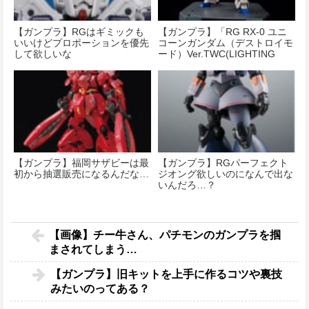
【ガンプラ】RGはギミックも
【ガンプラ】「RG RX-0 ユニ
いいけどプロポーションを優先
コーンガンダム（デストロイモ
して欲しいな
ード）Ver.TWC(LIGHTING
MODEL)」再入荷決定！明日
6/23(土)より販売！
【ガンプラ】福岡サザビーは最
【ガンプラ】RGパーフェクト
初から抽選販売になるんだな…
ジオング欲しいのになんで出な
いんだろ…？
【画像】チー牛さん、パチモンのガンプラを掴
まされてしまう…
【ガンプラ】旧キットを上手に作るコツや裏技
みたいのってある？