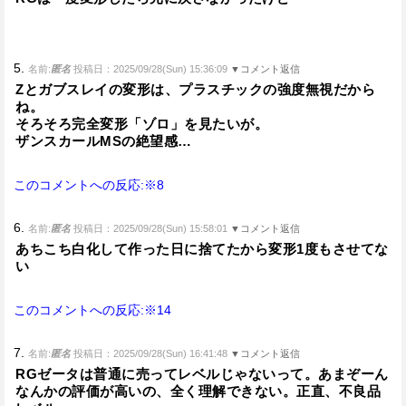
5.
名前:
匿名
投稿日：2025/09/28(Sun) 15:36:09
▼コメント返信
Zとガブスレイの変形は、プラスチックの強度無視だから
ね。
そろそろ完全変形「ゾロ」を見たいが。
ザンスカールMSの絶望感…
このコメントへの反応:※8
6.
名前:
匿名
投稿日：2025/09/28(Sun) 15:58:01
▼コメント返信
あちこち白化して作った日に捨てたから変形1度もさせてな
い
このコメントへの反応:※14
7.
名前:
匿名
投稿日：2025/09/28(Sun) 16:41:48
▼コメント返信
RGゼータは普通に売ってレベルじゃないって。あまぞーん
なんかの評価が高いの、全く理解できない。正直、不良品