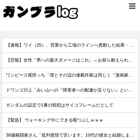
【速報】ワイ（25）、営業から工場のラインへ異動した結果・・・・・・
【悲報】女性「男への最大ダメージはこれ」←お前ら耐えられる？
ワンピース尾田っち「僕とその辺の連載作家は同じく『漫画家』と呼ばれるけど、それが不満で。」
ドワンゴ川上「みい山への『障害者への配慮が足りない』という批判は害悪。障害者に関わると損をするのは事実。」
ガンダムの設定で1番の戦犯はサイコフレームだとして
【緊急】 ウォーキング中にできる暇つぶしｗｗｗ
38歳格闘家さん「批判覚悟で言います。10代の彼女と結婚しました」→オバサン達が発狂して炎上祭り