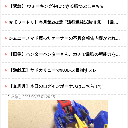
【緊急】 ウォーキング中にできる暇つぶしｗｗｗ
★【ワートリ】今月第261話「遠征選抜試験Ⅱ④」【最新話コメント用】
ジムニーノマド買ったオーナーの不具合報告内容がどれも独特すぎる模様…
【画像】ハンターハンターさん、ガチで最強の新能力を登場させてしまうｗｗｗｗｗｗｗ
【遊戯王】ヤドカリューで900レス目指すスレ
【文房具】本日のログインボーナスはこちらです
1:
名無し 2025/09/27 01:26:15