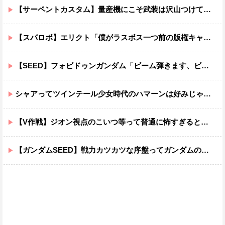
【サーペントカスタム】量産機にこそ武装は沢山つけてほしいよね
【スパロボ】エリクト「僕がラスボス一つ前の版権キャラ最後の敵ってちょっと荷が重すぎない？」
【SEED】フォビドゥンガンダム「ビーム弾きます、ビーム曲げられます、空飛びます」←二世代目でこれ出来るのおかしいだろ
シャアってツインテール少女時代のハマーンは好みじゃなかったの？
【V作戦】ジオン視点のこいつ等って普通に怖すぎると思う…
【ガンダムSEED】戦力カツカツな序盤ってガンダムの中だと割と珍しい気がする