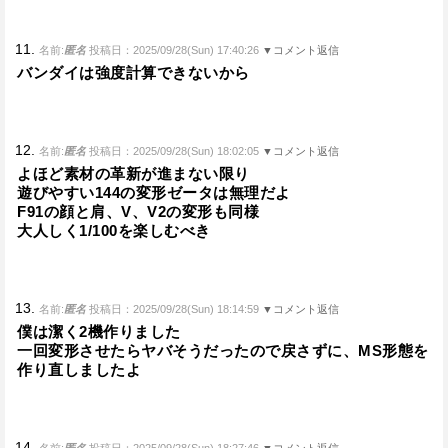
11.
名前:
匿名
投稿日：2025/09/28(Sun) 17:40:26
▼コメント返信
バンダイは強度計算できないから
12.
名前:
匿名
投稿日：2025/09/28(Sun) 18:02:05
▼コメント返信
よほど素材の革新が進まない限り
遊びやすい144の変形ゼータは無理だよ
F91の顔と肩、V、V2の変形も同様
大人しく1/100を楽しむべき
13.
名前:
匿名
投稿日：2025/09/28(Sun) 18:14:59
▼コメント返信
僕は潔く2機作りました
一回変形させたらヤバそうだったので戻さずに、MS形態を
作り直しましたよ
14.