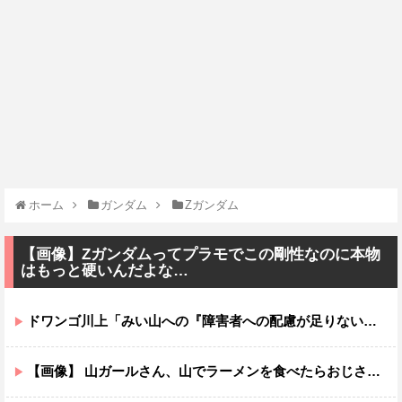
ホーム
ガンダム
Ζガンダム
【画像】Ζガンダムってプラモでこの剛性なのに本物
はもっと硬いんだよな…
ドワンゴ川上「みい山への『障害者への配慮が足りない』という批判は害悪。障害者に関わると損をするのは事実。」
【画像】 山ガールさん、山でラーメンを食べたらおじさんに怒られるｗｗｗ