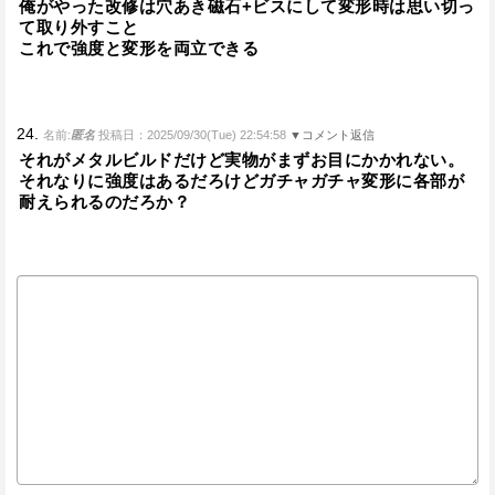
俺がやった改修は穴あき磁石+ビスにして変形時は思い切っ
て取り外すこと
これで強度と変形を両立できる
24.
名前:
匿名
投稿日：2025/09/30(Tue) 22:54:58
▼コメント返信
それがメタルビルドだけど実物がまずお目にかかれない。
それなりに強度はあるだろけどガチャガチャ変形に各部が
耐えられるのだろか？