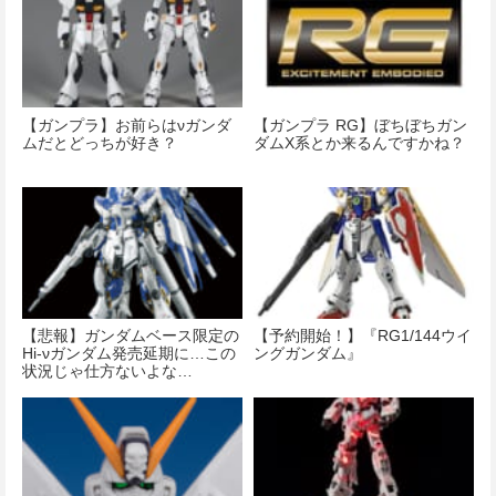
【ガンプラ】お前らはνガンダ
【ガンプラ RG】ぼちぼちガン
ムだとどっちが好き？
ダムX系とか来るんですかね？
【悲報】ガンダムベース限定の
【予約開始！】『RG1/144ウイ
Hi-νガンダム発売延期に…この
ングガンダム』
状況じゃ仕方ないよな…