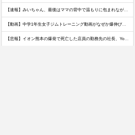
【速報】みいちゃん、最後はママの背中で温もりに包まれながら逝く…
【動画】中学1年生女子ジムトレーニング動画がなぜか爆伸びしてしまうｗｗｗｗ
【悲報】イオン熊本の爆発で死亡した店員の勤務先の社長、YouTuberヒカルだった。何で避難させてないんだよ……