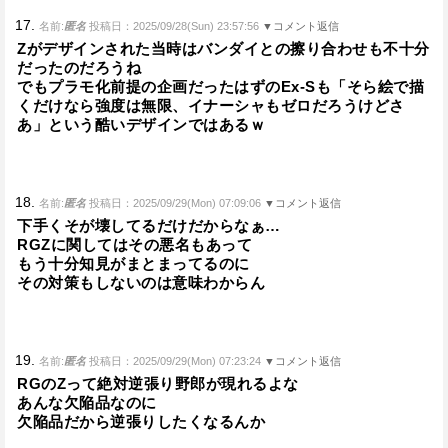
17.
名前:
匿名
投稿日：2025/09/28(Sun) 23:57:56
▼コメント返信
Zがデザインされた当時はバンダイとの擦り合わせも不十分
だったのだろうね
でもプラモ化前提の企画だったはずのEx-Sも「そら絵で描
くだけなら強度は無限、イナーシャもゼロだろうけどさ
あ」という酷いデザインではあるｗ
18.
名前:
匿名
投稿日：2025/09/29(Mon) 07:09:06
▼コメント返信
下手くそが壊してるだけだからなぁ…
RGZに関してはその悪名もあって
もう十分知見がまとまってるのに
その対策もしないのは意味わからん
19.
名前:
匿名
投稿日：2025/09/29(Mon) 07:23:24
▼コメント返信
RGのZって絶対逆張り野郎が現れるよな
あんな欠陥品なのに
欠陥品だから逆張りしたくなるんか