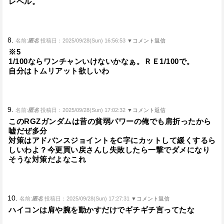
レベル。
8.
名前:
匿名
投稿日：2025/09/28(Sun) 16:56:53
▼コメント返信
※5
1/100ならワンチャンいけないかなぁ。ＲＥ1/100で。
自分はトムリアット欲しいわ
9.
名前:
匿名
投稿日：2025/09/28(Sun) 17:02:32
▼コメント返信
このRGZガンダムは昔の貧弱パワーの俺でも肩折ったから
嘘だぜ多分
対策はアドバンスジョイントをC字にカットして緩くするら
しいわよ？今更買い戻さんし失敗したら一撃でダメになり
そうな対策だよなこれ
10.
名前:
匿名
投稿日：2025/09/28(Sun) 17:27:31
▼コメント返信
ハイコンは肩や腕を動かすだけでギチギチ言ってたな