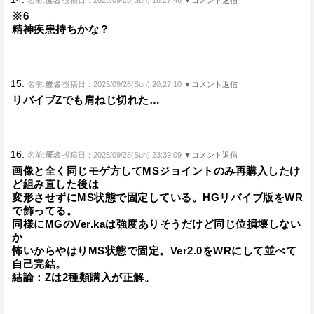
名前:
匿名
投稿日：2025/09/28(Sun) 18:27:46
▼コメント返信
※6
精神疾患持ちかな？
15.
名前:
匿名
投稿日：2025/09/28(Sun) 20:27:10
▼コメント返信
リバイブZでも肩ねじ切れた…
16.
名前:
匿名
投稿日：2025/09/28(Sun) 23:39:09
▼コメント返信
画像と全く同じモゲ方してMSジョイントのみ再購入したけ
ど組み直した後は
変形させずにMS状態で固定している。HGリバイブ版をWR
で飾ってる。
同様にMGのVer.kaは強度ありそうだけど同じ位損壊しない
か
怖いからやはりMS状態で固定。Ver2.0をWRにして並べて
自己完結。
結論：Zは2種類購入が正解。